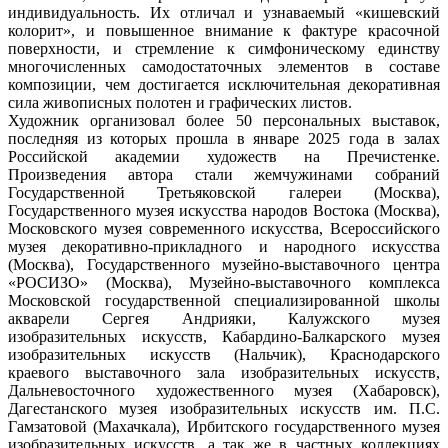
индивидуальность. Их отличал и узнаваемый «кишевский
колорит», и повышенное внимание к фактуре красочной
поверхности, и стремление к симфоническому единству
многочисленных самодостаточных элементов в составе
композиции, чем достигается исключительная декоративная
сила живописных полотен и графических листов.
Художник организовал более 50 персональных выставок,
последняя из которых прошла в январе 2025 года в залах
Российской академии художеств на Пречистенке.
Произведения автора стали жемчужинами собраний
Государственной Третьяковской галереи (Москва),
Государственного музея искусства народов Востока (Москва),
Московского музея современного искусства, Всероссийского
музея декоративно-прикладного и народного искусства
(Москва), Государственного музейно-выставочного центра
«РОСИЗО» (Москва), Музейно-выставочного комплекса
Московской государственной специализированной школы
акварели Сергея Андрияки, Калужского музея
изобразительных искусств, Кабардино-Балкарского музея
изобразительных искусств (Нальчик), Краснодарского
краевого выставочного зала изобразительных искусств,
Дальневосточного художественного музея (Хабаровск),
Дагестанского музея изобразительных искусств им. П.С.
Гамзатовой (Махачкала), Ирбитского государственного музея
изобразительных искусств, а так же в частных коллекциях