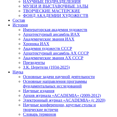
НАУЧНЫЕ ПОДРАЗДЕЛЕНИЯ
МУЗЕИ И ВЫСТАВОЧНЫЕ ЗАЛЫ
ТВОРЧЕСКИЕ МАСТЕРСКИЕ
ФОНД АКАДЕМИИ ХУДОЖЕСТВ
Состав
История
Императорская академия художеств
Архитектурный ансамбль ИАХ
Академические звания ИАХ
Хроника ИАХ
Академия художеств СССР
Архитектурный ансамбль АХ СССР
Академические звания АХ СССР
Президенты
З.К. Церетели (1934-2025)
Наука
Основные задачи научной деятельности
Основные направления программы
фундаментальных исследований
Научные издания
Архив журнала «ACADEMIA» (2009-2012)
Электронный журнал «ACADEMIA» (с 2020)
Научные конференции, круглые столы и
творческие встречи
Словарь терминов