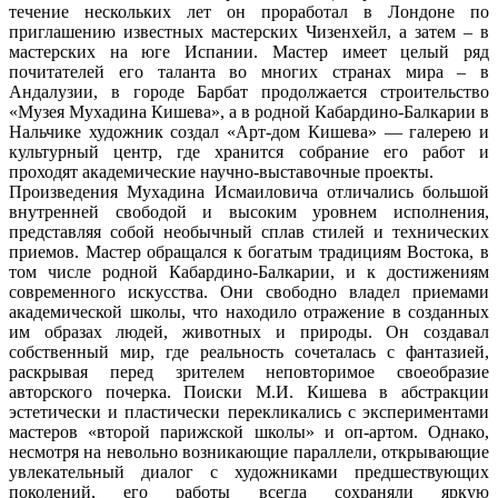
течение нескольких лет он проработал в Лондоне по
приглашению известных мастерских Чизенхейл, а затем – в
мастерских на юге Испании. Мастер имеет целый ряд
почитателей его таланта во многих странах мира – в
Андалузии, в городе Барбат продолжается строительство
«Музея Мухадина Кишева», а в родной Кабардино-Балкарии в
Нальчике художник создал «Арт-дом Кишева» — галерею и
культурный центр, где хранится собрание его работ и
проходят академические научно-выставочные проекты.
Произведения Мухадина Исмаиловича отличались большой
внутренней свободой и высоким уровнем исполнения,
представляя собой необычный сплав стилей и технических
приемов. Мастер обращался к богатым традициям Востока, в
том числе родной Кабардино-Балкарии, и к достижениям
современного искусства. Они свободно владел приемами
академической школы, что находило отражение в созданных
им образах людей, животных и природы. Он создавал
собственный мир, где реальность сочеталась с фантазией,
раскрывая перед зрителем неповторимое своеобразие
авторского почерка. Поиски М.И. Кишева в абстракции
эстетически и пластически перекликались с экспериментами
мастеров «второй парижской школы» и оп-артом. Однако,
несмотря на невольно возникающие параллели, открывающие
увлекательный диалог с художниками предшествующих
поколений, его работы всегда сохраняли яркую