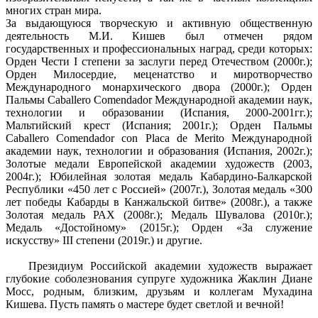
многих стран мира.
За выдающуюся творческую и активную общественную
деятельность М.И. Кишев был отмечен рядом
государственных и профессиональных наград, среди которых:
Орден Чести I степени за заслуги перед Отечеством (2000г.);
Орден Милосердие, меценатство и миротворчество
Международного монархического двора (2000г.); Орден
Пальмы Caballero Comendador Международной академии наук,
технологии и образовании (Испания, 2000-2001гг.);
Мальтийский крест (Испания; 2001г.); Орден Пальмы
Caballero Comendador con Placa de Merito Международной
академии наук, технологии и образования (Испания, 2002г.);
Золотые медали Европейской академии художеств (2003,
2004г.); Юбилейная золотая медаль Кабардино-Балкарской
Республики «450 лет с Россией» (2007г.), Золотая медаль «300
лет победы Кабарды в Канжальской битве» (2008г.), а также
Золотая медаль РАХ (2008г.); Медаль Шувалова (2010г.);
Медаль «Достойному» (2015г.); Орден «За служение
искусству» III степени (2019г.) и другие.
Президиум Российской академии художеств выражает
глубокие соболезнования супруге художника Жаклин Диане
Мосс, родным, близким, друзьям и коллегам Мухадина
Кишева. Пусть память о мастере будет светлой и вечной!