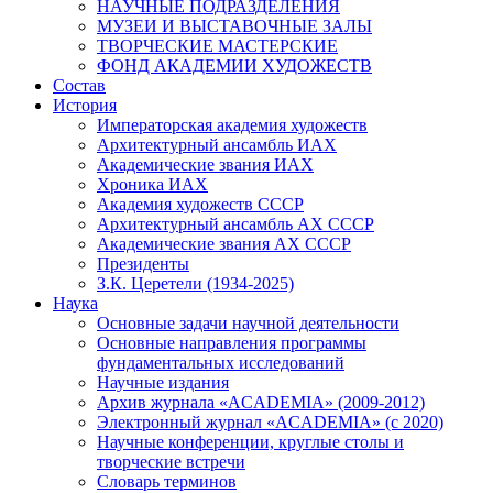
НАУЧНЫЕ ПОДРАЗДЕЛЕНИЯ
МУЗЕИ И ВЫСТАВОЧНЫЕ ЗАЛЫ
ТВОРЧЕСКИЕ МАСТЕРСКИЕ
ФОНД АКАДЕМИИ ХУДОЖЕСТВ
Состав
История
Императорская академия художеств
Архитектурный ансамбль ИАХ
Академические звания ИАХ
Хроника ИАХ
Академия художеств СССР
Архитектурный ансамбль АХ СССР
Академические звания АХ СССР
Президенты
З.К. Церетели (1934-2025)
Наука
Основные задачи научной деятельности
Основные направления программы
фундаментальных исследований
Научные издания
Архив журнала «ACADEMIA» (2009-2012)
Электронный журнал «ACADEMIA» (с 2020)
Научные конференции, круглые столы и
творческие встречи
Словарь терминов