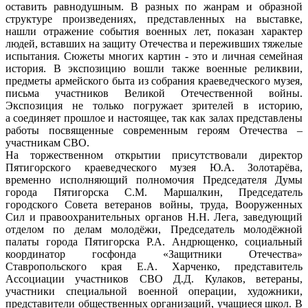
оставить равнодушным. В разных по жанрам и образной
структуре произведениях, представленных на выставке,
нашли отражение события военных лет, показан характер
людей, вставших на защиту Отечества и переживших тяжелые
испытания. Сюжеты многих картин - это и личная семейная
история. В экспозицию вошли также военные реликвии,
предметы армейского быта из собрания краеведческого музея,
письма участников Великой Отечественной войны.
Экспозиция не только погружает зрителей в историю,
а соединяет прошлое и настоящее, так как залах представлены
работы посвященные современным героям Отечества –
участникам СВО.
На торжественном открытии присутствовали директор
Пятигорского краеведческого музея Ю.А. Золотарёва,
временно исполняющий полномочия Председателя Думы
города Пятигорска С.М. Маршалкин, Председатель
городского Совета ветеранов войны, труда, Вооруженных
Сил и правоохранительных органов Н.Н. Лега, заведующий
отделом по делам молодёжи, Председатель молодёжной
палаты города Пятигорска Р.А. Андрющенко, социальный
координатор госфонда «Защитники Отечества»
Ставропольского края Е.А. Харченко, представитель
Ассоциации участников СВО Д.Д. Кулаков, ветераны,
участники специальной военной операции, художники,
представители общественных организаций, учащиеся школ. В