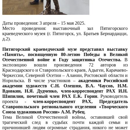
Даты проведения: 3 апреля – 15 мая 2025.
Место проведения: выставочный зал Пятигорского
краеведческого музея (г. Пятигорск, ул. Братьев Бернардацци,
д.2).
Пятигорский краеведческий музе представил выставку
«Память», посвященную 80-летию Победы в Великой
Отечественной войне и Году защитника Отечества.
В
экспозицию вошли произведения 72 авторов из
Краснодарского и Ставропольского краев, Адыгеи, Карачаево-
Черкессии, Северной Осетии – Алании, Ростовской области и
Норильска. В числе участников –
академики Российской
академии художеств
С.Н. Олешня, В.А. Чаусов, Н.М.
Вдовкин, Н.Я. Дудченко,
член-корреспондент РАХ
И.Н.
Шипилин
, почетный член РАХ
Е.К. Горин
. Руководитель
проекта -
член-корреспондент РАХ, Председатель
Ставропольского регионального отделения «Творческого
Союза художников России»
А.М. Рубец
.
Тема Великой Отечественной войны, оставившей свой
трагический след в судьбах почти каждой семьи и
причинившей людям огромные страдания, никого не может