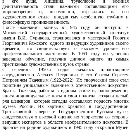
в его душе. Лишения, трудолюбие и военная
действительность стали важными составляющими его
мировоззрения и, несомненно, отразились на его
художественном стиле, придав ему особенную глубину и
философскую проникновенность.
После окончания войны, в 1945 году, он поступил в
Московский государственный художественный институт
имени В.И. Сурикова, стажировался в мастерской Георгия
Георгиевича Ряжского, одного из ведущих художников своего
времени, что свидетельствует о высоком уровне его
профессионального мастерства. В 1951 году он успешно
завершил обучение, получив диплом одного из самых
престижных художественных вузов страны.
С середины 1950-х годов началось плодотворное
сотрудничество Алексея Петровича с его братом Сергеем
Петровичем Ткачевым (1922-2022). Их творческий союз стал
поистине уникальным явлением в отечественном искусстве.
Братья Ткачевы, работая в едином стиле и, одновременно,
внося индивидуальные ноты в свои полотна, создали целый
ряд шедевров, которые сегодня составляют гордость многих
музеев России. Их картины хранятся в Государственной
Третьяковской галерее и Государственном Русском музее,
свидетельствуя о высокой оценке их творчества со стороны
ведущих экспертов в области изобразительного искусства. В
Брянске на родине художников в 1995 году открылся Музей