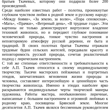
братьев Ткачевых, которому они подарили более 200
произведений.
Среди наиболее известных работ – полотна, проникнутые
глубоким чувством любви к родной земле и русскому народу:
«Между боями», «За землю, за волю», «Пора сенокосная»,
«Мать», «Прачки», «Ветреный день», «В трудные годы». Эти
картины не только демонстрируют виртуозное владение
техникой живописи, но и передают глубокое понимание
человеческой природы, тонкое чувство настроения и
неповторимую атмосферу русской деревни, ее быта и
традиций. В своих полотнах братья Ткачевы отражали
трудовые будни сельских жителей, передавали красоту и
неповторимость русской природы, сочетая реалистичный
подход с лирическим настроением.
С той же степенью ответственности и требовательности к
себе А.П. Ткачев относится к своему индивидуальному
творчеству. Тысячи мастерских пейзажных и портретных
этюдов, запечатлевших мгновения жизни природы и
человека, составляют интереснейшую и ценнейшую часть
творчества живописца. Именно в этюдах наиболее ярко
раскрываются индивидуальные черты творческой манеры
художника. Работы мастера, необыкновенно лиричные,
написанные с большим настроением и огромной любовью к
родному краю, посвящены Брянской земле. Многие
десятилетия А.П. Ткачев являлся бессменным руководителем