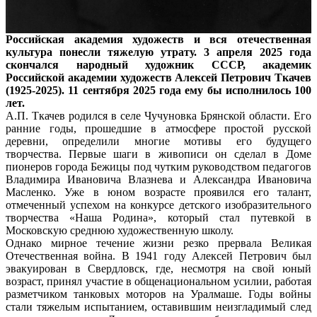
Российская академия художеств и вся отечественная
культура понесли тяжелую утрату. 3 апреля 2025 года
скончался народный художник СССР, академик
Российской академии художеств Алексей Петрович Ткачев
(1925-2025). 11 сентября 2025 года ему бы исполнилось 100
лет.
А.П. Ткачев родился в селе Чучуновка Брянской области. Его
ранние годы, прошедшие в атмосфере простой русской
деревни, определили многие мотивы его будущего
творчества. Первые шаги в живописи он сделал в Доме
пионеров города Бежицы под чутким руководством педагогов
Владимира Ивановича Влазнева и Александра Ивановича
Масленко. Уже в юном возрасте проявился его талант,
отмеченный успехом на конкурсе детского изобразительного
творчества «Наша Родина», который стал путевкой в
Московскую среднюю художественную школу.
Однако мирное течение жизни резко прервала Великая
Отечественная война. В 1941 году Алексей Петрович был
эвакуирован в Свердловск, где, несмотря на свой юный
возраст, принял участие в общенациональном усилии, работая
разметчиком танковых моторов на Уралмаше. Годы войны
стали тяжелым испытанием, оставившим неизгладимый след