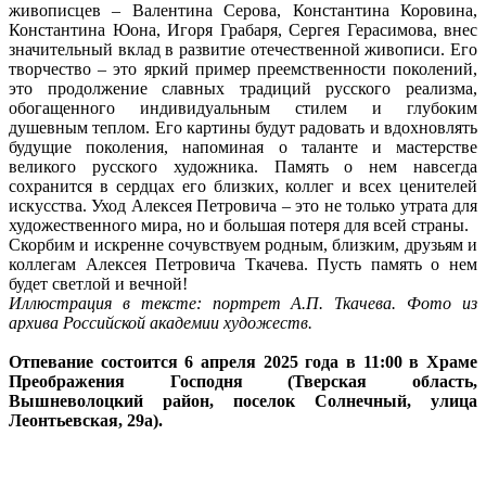
живописцев – Валентина Серова, Константина Коровина,
Константина Юона, Игоря Грабаря, Сергея Герасимова, внес
значительный вклад в развитие отечественной живописи. Его
творчество – это яркий пример преемственности поколений,
это продолжение славных традиций русского реализма,
обогащенного индивидуальным стилем и глубоким
душевным теплом. Его картины будут радовать и вдохновлять
будущие поколения, напоминая о таланте и мастерстве
великого русского художника. Память о нем навсегда
сохранится в сердцах его близких, коллег и всех ценителей
искусства. Уход Алексея Петровича – это не только утрата для
художественного мира, но и большая потеря для всей страны.
Скорбим и искренне сочувствуем родным, близким, друзьям и
коллегам Алексея Петровича Ткачева. Пусть память о нем
будет светлой и вечной!
Иллюстрация в тексте: портрет А.П. Ткачева. Фото из
архива Российской академии художеств.
Отпевание состоится 6 апреля 2025 года в 11:00 в Храме
Преображения Господня (Тверская область,
Вышневолоцкий район, поселок Солнечный, улица
Леонтьевская, 29а).