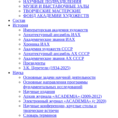
НАУЧНЫЕ ПОДРАЗДЕЛЕНИЯ
МУЗЕИ И ВЫСТАВОЧНЫЕ ЗАЛЫ
ТВОРЧЕСКИЕ МАСТЕРСКИЕ
ФОНД АКАДЕМИИ ХУДОЖЕСТВ
Состав
История
Императорская академия художеств
Архитектурный ансамбль ИАХ
Академические звания ИАХ
Хроника ИАХ
Академия художеств СССР
Архитектурный ансамбль АХ СССР
Академические звания АХ СССР
Президенты
З.К. Церетели (1934-2025)
Наука
Основные задачи научной деятельности
Основные направления программы
фундаментальных исследований
Научные издания
Архив журнала «ACADEMIA» (2009-2012)
Электронный журнал «ACADEMIA» (с 2020)
Научные конференции, круглые столы и
творческие встречи
Словарь терминов