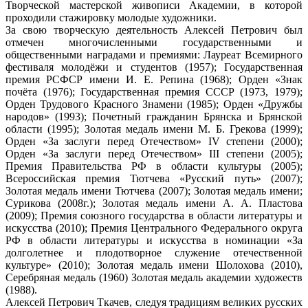
Творческой мастерской живописи Академии, в которой
проходили стажировку молодые художники.
За свою творческую деятельность Алексей Петрович был
отмечен многочисленными государственными и
общественными наградами и премиями: Лауреат Всемирного
фестиваля молодёжи и студентов (1957); Государственная
премия РСФСР имени И. Е. Репина (1968); Орден «Знак
почёта (1976); Государственная премия СССР (1973, 1979);
Орден Трудового Красного Знамени (1985); Орден «Дружбы
народов» (1993); Почетный гражданин Брянска и Брянской
области (1995); Золотая медаль имени М. Б. Грекова (1999);
Орден «За заслуги перед Отечеством» IV степени (2000);
Орден «За заслуги перед Отечеством» III степени (2005);
Премия Правительства РФ в области культуры (2005);
Всероссийская премия Тютчева «Русский путь» (2007);
Золотая медаль имени Тютчева (2007); Золотая медаль имени;
Сурикова (2008г.); Золотая медаль имени А. А. Пластова
(2009); Премия союзного государства в области литературы и
искусства (2010); Премия Центрального Федерального округа
РФ в области литературы и искусства в номинации «За
долголетнее и плодотворное служение отечественной
культуре» (2010); Золотая медаль имени Шолохова (2010),
Серебряная медаль (1960) Золотая медаль академии художеств
(1988).
Алексей Петрович Ткачев, следуя традициям великих русских