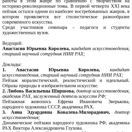
работы в этом жанре по сравнению с творчеством на
историко-революционные темы. В первой четверти XXI века
пейзаж остался одним из наиболее востребованных жанров, в
котором проявляется все стилистическое разнообразие
современного искусства.
Среди участников семинара – педагоги и студенты
художественных вузов.
Ведущий:
Анастасия Юрьевна Королева,
кандидат искусствоведения,
старший научный сотрудник НИИ РАХ;
Доклады:
1. Анастасия Юрьевна Королева,
кандидат
искусствоведения, старший научный сотрудник НИИ РАХ;
Пейзаж моралистический, реалистический и идеальный.
Образы природы в изобразительном искусстве.
2. Любовь Васильевна Ширшова,
доктор искусствоведения,
академик РАХ, заслуженный деятель искусств РФ;
Пейзажная живопись Ефрема Ивановича Зверькова,
народного художника СССР, академика РАХ.
3. Анна Эдуардовна Ковалева-Милорадович,
доктор
искусствоведения;
Динамические пейзажи народного художника РФ, академика
РАХ Виктора Александровича Глухова.