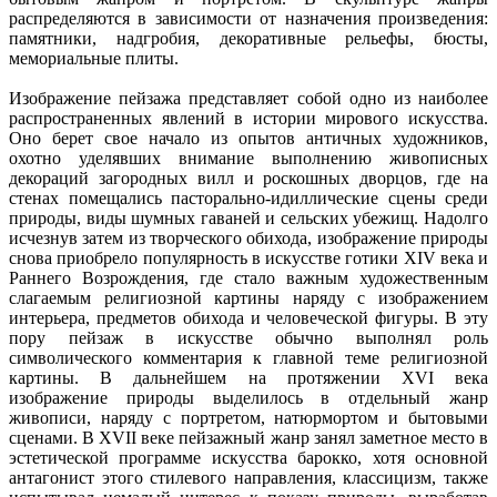
распределяются в зависимости от назначения произведения:
памятники, надгробия, декоративные рельефы, бюсты,
мемориальные плиты.
Изображение пейзажа представляет собой одно из наиболее
распространенных явлений в истории мирового искусства.
Оно берет свое начало из опытов античных художников,
охотно уделявших внимание выполнению живописных
декораций загородных вилл и роскошных дворцов, где на
стенах помещались пасторально-идиллические сцены среди
природы, виды шумных гаваней и сельских убежищ. Надолго
исчезнув затем из творческого обихода, изображение природы
снова приобрело популярность в искусстве готики XIV века и
Раннего Возрождения, где стало важным художественным
слагаемым религиозной картины наряду с изображением
интерьера, предметов обихода и человеческой фигуры. В эту
пору пейзаж в искусстве обычно выполнял роль
символического комментария к главной теме религиозной
картины. В дальнейшем на протяжении XVI века
изображение природы выделилось в отдельный жанр
живописи, наряду с портретом, натюрмортом и бытовыми
сценами. В XVII веке пейзажный жанр занял заметное место в
эстетической программе искусства барокко, хотя основной
антагонист этого стилевого направления, классицизм, также