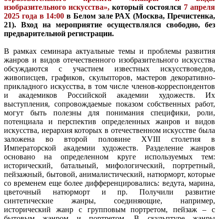
изобразительного искусства»,
который состоялся
7 апреля
2025 года в 14:00
в Белом зале РАХ (Москва, Пречистенка,
21). Вход на мероприятие осуществлялся свободно, без
предварительной регистрации.
В рамках семинара актуальные темы и проблемы развития
жанров и видов отечественного изобразительного искусства
обсуждаются с участием известных искусствоведов,
живописцев, графиков, скульпторов, мастеров декоративно-
прикладного искусства, в том числе членов-корреспондентов
и академиков Российской академии художеств. Их
выступления, сопровождаемые показом собственных работ,
могут быть полезны для понимания специфики, роли,
потенциала и перспектив определенных жанров и видов
искусства, иерархия которых в отечественном искусстве была
заложена во второй половине XVIII столетия в
Императорской академии художеств. Разделение жанров
основано на определенном круге используемых тем:
исторический, батальный, мифологический, портретный,
пейзажный, бытовой, анималистический, натюрморт, которые
со временем еще более дифференцировались: ведута, марина,
цветочный натюрморт и пр. Получили развитие
синтетические жанры, соединяющие, например,
исторический жанр с групповым портретом, пейзаж – с
бытовым жанром и портретом. В скульптуре жанры