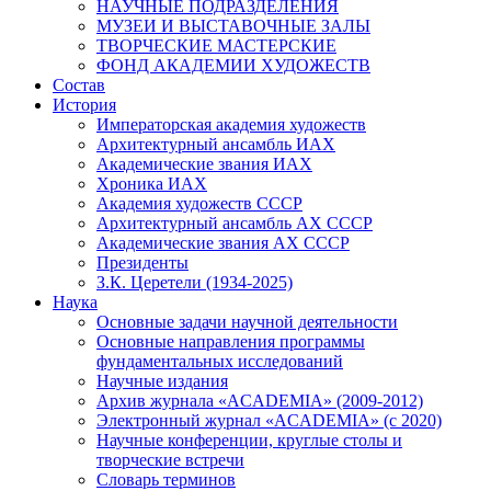
НАУЧНЫЕ ПОДРАЗДЕЛЕНИЯ
МУЗЕИ И ВЫСТАВОЧНЫЕ ЗАЛЫ
ТВОРЧЕСКИЕ МАСТЕРСКИЕ
ФОНД АКАДЕМИИ ХУДОЖЕСТВ
Состав
История
Императорская академия художеств
Архитектурный ансамбль ИАХ
Академические звания ИАХ
Хроника ИАХ
Академия художеств СССР
Архитектурный ансамбль АХ СССР
Академические звания АХ СССР
Президенты
З.К. Церетели (1934-2025)
Наука
Основные задачи научной деятельности
Основные направления программы
фундаментальных исследований
Научные издания
Архив журнала «ACADEMIA» (2009-2012)
Электронный журнал «ACADEMIA» (с 2020)
Научные конференции, круглые столы и
творческие встречи
Словарь терминов