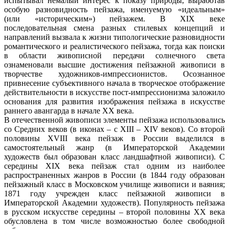
испытывал немалый интерес к показу природы, выработав
особую разновидность пейзажа, именуемую «идеальным»
(или «историческим») пейзажем. В XIX веке
последовательная смена разных стилевых концепций и
направлений вызвала к жизни типологические разновидности
романтического и реалистического пейзажа, тогда как поиски
в области живописной передачи солнечного света
ознаменовали высшие достижения пейзажной живописи в
творчестве художников-импрессионистов. Осознанное
привнесение субъективного начала в творческое отображение
действительности в искусстве пост-импрессионизма заложило
основания для развития изображения пейзажа в искусстве
раннего авангарда в начале ХХ века.
В отечественной живописи элементы пейзажа использовались
со Средних веков (в иконах – с XIII – XIV веков). Со второй
половины XVIII века пейзаж в России выделился в
самостоятельный жанр (в Императорской Академии
художеств был образован класс ландшафтной живописи). С
середины XIX века пейзаж стал одним из наиболее
распространенных жанров в России (в 1844 году образован
пейзажный класс в Московском училище живописи и ваяния;
1871 году учрежден класс пейзажной живописи в
Императорской Академии художеств). Популярность пейзажа
в русском искусстве середины – второй половины ХХ века
обусловлена в том числе возможностью более свободной