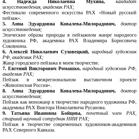
4. Надежда Николаевна Мухина,
кандидат
искусствоведения, академик РАХ;
Фестивали современного искусства РАХ «Новый русский
пейзаж».
5. Анна Эдуардовна Ковалева-Милорадович,
доктор
искусствоведения;
Эпические образы природы в пейзажном жанре народного
художника РФ, академика РАХ Владимира Борисовича
Соковнина.
6. Алексей Николаевич Суховецкий,
народный художник
РФ, академик РАХ;
Жанр городского пейзажа в моем творчестве.
7. Евгений Викторович Ромашко,
народный художник РФ,
академик РАХ;
Пейзаж в межрегиональном выставочном проекте
«Живописная Россия».
8. Анна Эдуардовна Ковалева-Милорадович,
доктор
искусствоведения;
Пейзаж как моножанр в творчестве народного художника РФ,
академика РАХ Виктора Николаевича Русанова.
9. Татьяна Ивановна Бойцова,
почетный член РАХ,
старший научный сотрудник НИИ РАХ;
Пейзаж в творчестве современных художников-академиков
РАХ Северного Кавказа.