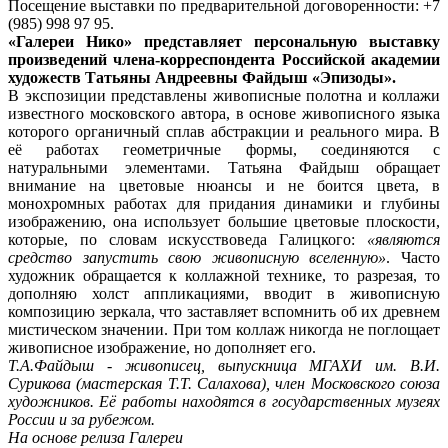
Посещение выставки по предварительной договоренности: +7
(985) 998 97 95.
«Галереи Нико» представляет персональную выставку
произведений члена-корреспондента Российской академии
художеств Татьяны Андреевны Файдыш «Эпизоды».
В экспозиции представлены живописные полотна и коллажи
известного московского автора, в основе живописного языка
которого органичный сплав абстракции и реального мира. В
её работах геометричные формы, соединяются с
натуральными элементами. Татьяна Файдыш обращает
внимание на цветовые нюансы и не боится цвета, в
монохромных работах для придания динамики и глубины
изображению, она использует большие цветовые плоскости,
которые, по словам искусствоведа Галицкого:
«являются
средство запустить свою живописную вселенную»
. Часто
художник обращается к коллажной технике, то разрезая, то
дополняю холст аппликациями, вводит в живописную
композицию зеркала, что заставляет вспомнить об их древнем
мистическом значении. При том коллаж никогда не поглощает
живописное изображение, но дополняет его.
Т.А.Файдыш - живописец, выпускница МГАХИ им. В.И.
Сурикова (мастерская Т.Т. Салахова), член Московского союза
художников. Её работы находятся в государственных музеях
России и за рубежом.
На основе релиза Галереи