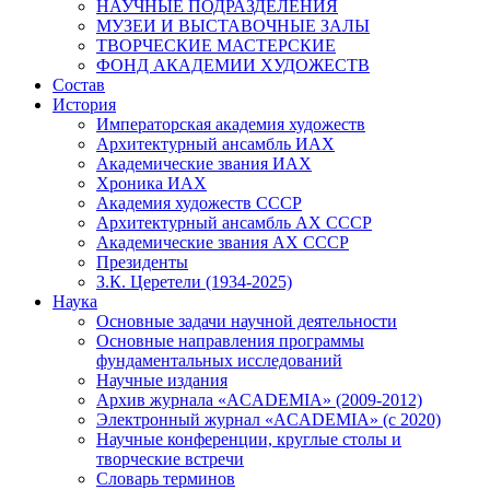
НАУЧНЫЕ ПОДРАЗДЕЛЕНИЯ
МУЗЕИ И ВЫСТАВОЧНЫЕ ЗАЛЫ
ТВОРЧЕСКИЕ МАСТЕРСКИЕ
ФОНД АКАДЕМИИ ХУДОЖЕСТВ
Состав
История
Императорская академия художеств
Архитектурный ансамбль ИАХ
Академические звания ИАХ
Хроника ИАХ
Академия художеств СССР
Архитектурный ансамбль АХ СССР
Академические звания АХ СССР
Президенты
З.К. Церетели (1934-2025)
Наука
Основные задачи научной деятельности
Основные направления программы
фундаментальных исследований
Научные издания
Архив журнала «ACADEMIA» (2009-2012)
Электронный журнал «ACADEMIA» (с 2020)
Научные конференции, круглые столы и
творческие встречи
Словарь терминов