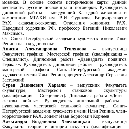
мозаика. В основе сюжета исторические карты данной
местности, русские пословицы и поговорки. Руководитель
дипломной работы – заведующий Кафедрой живописи и
композиции МГАХИ им. В.И. Сурикова, Вице-президент
РАХ, академик-секретарь Отделения живописи РАХ,
Народный художник РФ, профессор Евгений Николаевич
Максимов.
От Санкт-Петербургской академии художеств имени Ильи
Репина наград удостоены:
Анисия Александровна Теплякова
– выпускница
Факультета графики, Мастерской графики (квалификация –
Специалист). Дипломная работа «Двенадцать подвигов
Геракла». Руководитель дипломной работы – руководитель
мастерской графики Санкт-Петербургской академии
художеств имени Ильи Репина, доцент Александр Сергеевич
Заставский.
Сурен Давидович Харазян
– выпускник Факультета
скульптуры, Мастерской станковой скульптуры
(квалификация – Специалист). Дипломная работа «Дети –
жертвы войны». Руководитель дипломной работы –
руководитель мастерской станковой скульптуры Санкт-
Петербургской академии художеств имени Ильи Репина, член-
корреспондент РАХ, доцент Иван Борисович Корнеев.
Александра Богдановна Хмельницкая
– выпускница
Факультета теории и истории искусств (квалификация –