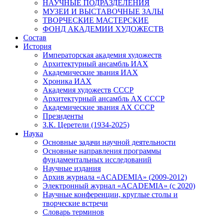
НАУЧНЫЕ ПОДРАЗДЕЛЕНИЯ
МУЗЕИ И ВЫСТАВОЧНЫЕ ЗАЛЫ
ТВОРЧЕСКИЕ МАСТЕРСКИЕ
ФОНД АКАДЕМИИ ХУДОЖЕСТВ
Состав
История
Императорская академия художеств
Архитектурный ансамбль ИАХ
Академические звания ИАХ
Хроника ИАХ
Академия художеств СССР
Архитектурный ансамбль АХ СССР
Академические звания АХ СССР
Президенты
З.К. Церетели (1934-2025)
Наука
Основные задачи научной деятельности
Основные направления программы
фундаментальных исследований
Научные издания
Архив журнала «ACADEMIA» (2009-2012)
Электронный журнал «ACADEMIA» (с 2020)
Научные конференции, круглые столы и
творческие встречи
Словарь терминов