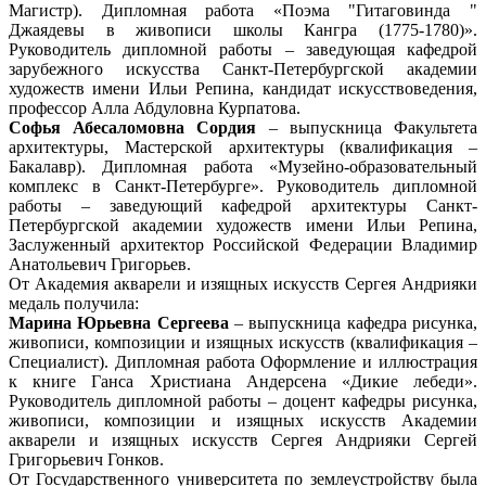
Магистр). Дипломная работа «Поэма "Гитаговинда "
Джаядевы в живописи школы Кангра (1775-1780)».
Руководитель дипломной работы – заведующая кафедрой
зарубежного искусства Санкт-Петербургской академии
художеств имени Ильи Репина, кандидат искусствоведения,
профессор Алла Абдуловна Курпатова.
Софья Абесаломовна Сордия
– выпускница Факультета
архитектуры, Мастерской архитектуры (квалификация –
Бакалавр). Дипломная работа «Музейно-образовательный
комплекс в Санкт-Петербурге». Руководитель дипломной
работы – заведующий кафедрой архитектуры Санкт-
Петербургской академии художеств имени Ильи Репина,
Заслуженный архитектор Российской Федерации Владимир
Анатольевич Григорьев.
От Академия акварели и изящных искусств Сергея Андрияки
медаль получила:
Марина Юрьевна Сергеева
– выпускница кафедра рисунка,
живописи, композиции и изящных искусств (квалификация –
Специалист). Дипломная работа Оформление и иллюстрация
к книге Ганса Христиана Андерсена «Дикие лебеди».
Руководитель дипломной работы – доцент кафедры рисунка,
живописи, композиции и изящных искусств Академии
акварели и изящных искусств Сергея Андрияки Сергей
Григорьевич Гонков.
От Государственного университета по землеустройству была