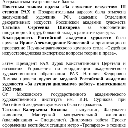
Астраханском театре оперы и балета.
Почетным знаком ордена «За служение искусству» III
степени РАХ
и Поздравительным адресом была отмечена
заслуженный художник РФ, академик Отделения
декоративных искусств Российской академии художеств
Татьяна Сергеевна Шихирева
за многолетний
плодотворный труд, большой вклад в развитие культуры.
Благодарность Российской академии художеств
была
вручена
Ирине Александровне Колосовой
за организацию и
проведение Научно-практического круглого стола «Судебная
искусствоведческая экспертиза: вопросы теории и права».
Затем Президент РАХ Зураб Константинович Церетели и
начальник Управления по координации академического
художественного образования РАХ Наталия Федоровна
Ломова провели вручение
медалей Российской академии
художеств «За лучшую дипломную работу» выпускникам
2023 года.
От Московского государственного академического
художественного института им. В.И. Сурикова при
Российской академии художеств была награждена:
Татьяна Валерьевна Козлова
– выпускница Факультета
живописи, Мастерской монументальной живописи
(квалификация – Специалист). Дипломная работа Проект
оформления вестибюля станции метро «Тропарево» в технике