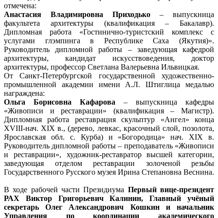
отмечена:
Анастасия Владимировна Приходько
– выпускница
факультета архитектуры (квалификация – Бакалавр).
Дипломная работа «Гостинично-туристский комплекс с
услугами глэмпинга в Республике Саха (Якутия)».
Руководитель дипломной работы – заведующая кафедрой
архитектуры, кандидат искусствоведения, доктор
архитектуры, профессор Светлана Валерьевна Ильвицкая.
От Санкт-Петербургской государственной художественно-
промышленной академии имени А.Л. Штиглица медалью
награждена:
Ольга Борисовна Кафарова
– выпускница кафедры
«Живописи и реставрации» (квалификация – Магистр).
Дипломная работа реставрация скульптур «Ангел» конца
XVIII-нач. XIX в., (дерево, левкас, красочный слой, позолота,
Ярославская обл. с. Курба) и «Богородица» нач. XIX в.
Руководитель дипломной работы – преподаватель «Живописи
и реставрации», художник-реставратор высшей категории,
заведующая отделом реставрации золоченой резьбы
Государственного Русского музея Ирина Степановна Веснина.
В ходе рабочей части Президиума
Первый вице-президент
РАХ Виктор Григорьевич Калинин, Главный учёный
секретарь Олег Александрович Кошкин и начальник
Управления по координации академического