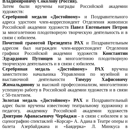
Владимировичу Соколову (Россия).
Затем были вручены награды Российской академии
художеств:
Серебряной медали «Достойному»
и Поздравительного
адреса удостоен член-корреспондент Отделения живописи
Российской академии художеств
Павел Евгеньевич Петров
за многолетнюю плодотворную творческую деятельность и в
связи с юбилеем.
Почетной грамотой Президента РАХ
и Поздравительным
адресом был награжден член-корреспондент Отделения
графики Российской академии художеств
Константин
Эдуардович Путинцев
за многолетнюю плодотворную
творческую деятельность и в связи с юбилеем.
Серебряная медаль «Достойному» РАХ
вручена
заместителю начальника Управления по музейной и
выставочной деятельности
Тимуру Хафисовичу
Жимальдинову
за высокий профессионализм, многолетнюю
успешную работу в Российской академии художеств и в связи
с 50-тилетием.
Золотая медаль «Достойному» РАХ
и Поздравительный
адрес были вручены известному театральному художнику и
педагогу, академику Российской академии художеств
Дмитрию Афанасьевичу Чербаджи
– в связи с юбилеем и за
сценографию спектаклей «Корсар» А. Адана в Театре оперы и
балета Азербайджана и «Баядерка» Л. Минкуса в