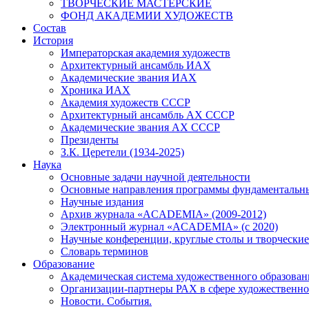
ТВОРЧЕСКИЕ МАСТЕРСКИЕ
ФОНД АКАДЕМИИ ХУДОЖЕСТВ
Состав
История
Императорская академия художеств
Архитектурный ансамбль ИАХ
Академические звания ИАХ
Хроника ИАХ
Академия художеств СССР
Архитектурный ансамбль АХ СССР
Академические звания АХ СССР
Президенты
З.К. Церетели (1934-2025)
Наука
Основные задачи научной деятельности
Основные направления программы фундаментальн
Научные издания
Архив журнала «ACADEMIA» (2009-2012)
Электронный журнал «ACADEMIA» (с 2020)
Научные конференции, круглые столы и творческие
Словарь терминов
Образование
Академическая система художественного образован
Организации-партнеры РАХ в сфере художественно
Новости. События.