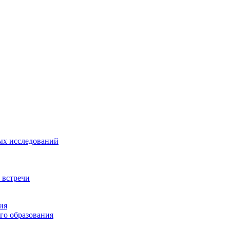
ых исследований
 встречи
ия
го образования