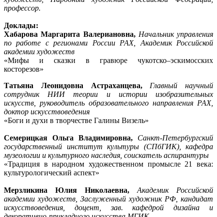
профессор.
Доклады:
Хабарова Маргарита Валериановна,
Начальник управления
по работе с регионами России РАХ, Академик Российской
академии художеств
«Мифы и сказки в гравюре чукотско–эскимосских
косторезов»
Татьяна Леонидовна Астраханцева,
Главный научный
сотрудник НИИ теории и истории изобразительных
искусств, руководитель образовательного направления РАХ,
доктор искусствоведения
«Боги и духи в творчестве Галины Визель»
Семерицкая Ольга Владимировна,
Санкт-Петербургский
государственный институт культуры (СПбГИК), кафедра
музеологии и культурного наследия, соискатель аспирантуры
«Традиция в народном художественном промысле 21 века:
культурологический аспект»
Мерзликина Юлия Николаевна,
Академик Российской
академии художеств, Заслуженный художник РФ, кандидат
искусствоведения, доцент, зав. кафедрой дизайна и
декоративно-прикладного искусства МГИК