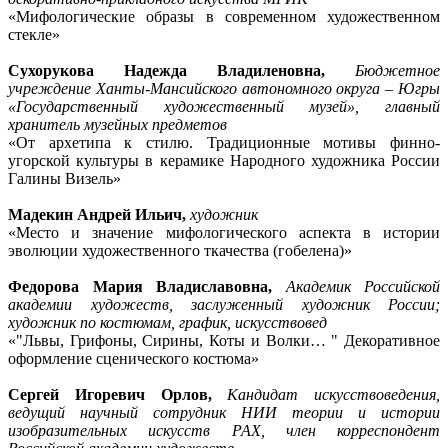
«Мифологические образы в современном художественном
стекле»
Сухорукова Надежда Владиленовна,
Бюджетное
учреждение Ханты-Мансийского автономного округа – Югры
«Государственный художественный музей», главный
хранитель музейных предметов
«От архетипа к стилю. Традиционные мотивы финно-
угорской культуры в керамике Народного художника России
Галины Визель»
Мадекин Андрей Ильич,
художник
«Место и значение мифологического аспекта в истории
эволюции художественного ткачества (гобелена)»
Федорова Мария Владиславовна,
Академик Российской
академии художеств, заслуженный художник России;
художник по костюмам, график, искусствовед
«"Львы, Грифоны, Сирины, Коты и Волки… " Декоративное
оформление сценического костюма»
Сергей Игоревич Орлов,
Кандидат искусствоведения,
ведущий научный сотрудник НИИ теории и истории
изобразительных искусств РАХ, член корреспондент