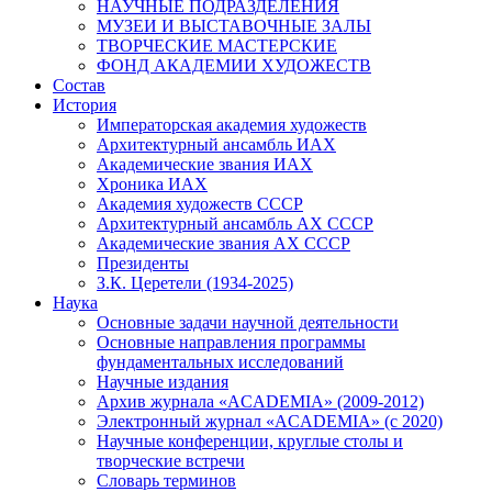
НАУЧНЫЕ ПОДРАЗДЕЛЕНИЯ
МУЗЕИ И ВЫСТАВОЧНЫЕ ЗАЛЫ
ТВОРЧЕСКИЕ МАСТЕРСКИЕ
ФОНД АКАДЕМИИ ХУДОЖЕСТВ
Состав
История
Императорская академия художеств
Архитектурный ансамбль ИАХ
Академические звания ИАХ
Хроника ИАХ
Академия художеств СССР
Архитектурный ансамбль АХ СССР
Академические звания АХ СССР
Президенты
З.К. Церетели (1934-2025)
Наука
Основные задачи научной деятельности
Основные направления программы
фундаментальных исследований
Научные издания
Архив журнала «ACADEMIA» (2009-2012)
Электронный журнал «ACADEMIA» (с 2020)
Научные конференции, круглые столы и
творческие встречи
Словарь терминов