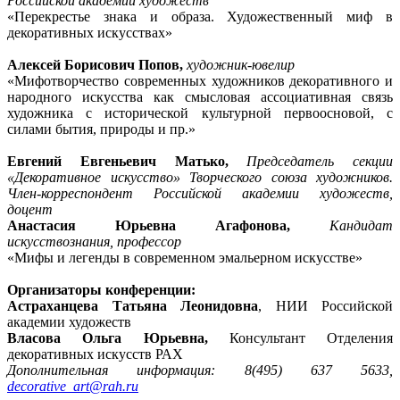
Российской академии художеств
«Перекрестье знака и образа. Художественный миф в
декоративных искусствах»
Алексей Борисович Попов,
художник-ювелир
«Мифотворчество современных художников декоративного и
народного искусства как смысловая ассоциативная связь
художника с исторической культурной первоосновой, с
силами бытия, природы и пр.»
Евгений Евгеньевич Матько,
Председатель секции
«Декоративное искусство» Творческого союза художников.
Член-корреспондент Российской академии художеств,
доцент
Анастасия Юрьевна Агафонова,
Кандидат
искусствознания, профессор
«Мифы и легенды в современном эмальерном искусстве»
Организаторы конференции:
Астраханцева Татьяна Леонидовна
, НИИ Российской
академии художеств
Власова Ольга Юрьевна,
Консультант Отделения
декоративных искусств РАХ
Дополнительная информация: 8(495) 637 5633,
decorative_art@rah.ru