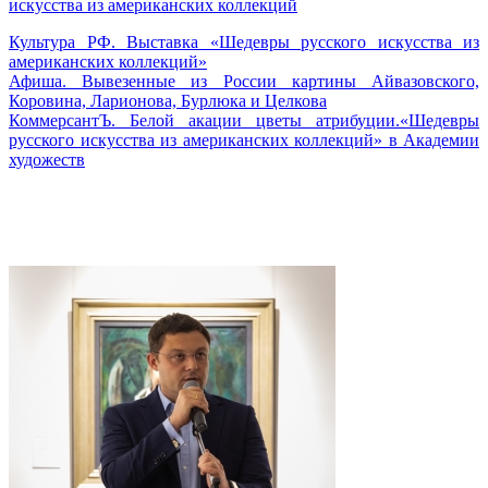
искусства из американских коллекций
Культура РФ. Выставка «Шедевры русского искусства из
американских коллекций»
Афиша. Вывезенные из России картины Айвазовского,
Коровина, Ларионова, Бурлюка и Целкова
КоммерсантЪ. Белой акации цветы атрибуции.«Шедевры
русского искусства из американских коллекций» в Академии
художеств