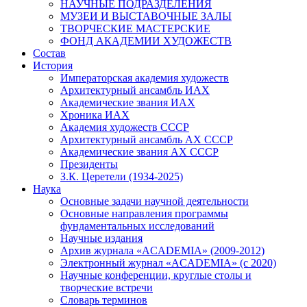
НАУЧНЫЕ ПОДРАЗДЕЛЕНИЯ
МУЗЕИ И ВЫСТАВОЧНЫЕ ЗАЛЫ
ТВОРЧЕСКИЕ МАСТЕРСКИЕ
ФОНД АКАДЕМИИ ХУДОЖЕСТВ
Состав
История
Императорская академия художеств
Архитектурный ансамбль ИАХ
Академические звания ИАХ
Хроника ИАХ
Академия художеств СССР
Архитектурный ансамбль АХ СССР
Академические звания АХ СССР
Президенты
З.К. Церетели (1934-2025)
Наука
Основные задачи научной деятельности
Основные направления программы
фундаментальных исследований
Научные издания
Архив журнала «ACADEMIA» (2009-2012)
Электронный журнал «ACADEMIA» (с 2020)
Научные конференции, круглые столы и
творческие встречи
Словарь терминов