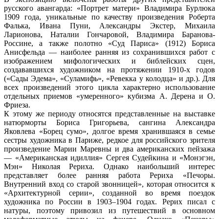
русского авангарда: «Портрет матери» Владимира Бурлюка
1909 года, уникальные по качеству произведения Роберта
Фалька, Ивана Пуни, Александры Экстер, Михаила
Ларионова, Наталии Гончаровой, Владимира Баранова-
Россине, а также полотно «Суд Париса» (1912) Бориса
Анисфельда — наиболее ранняя из сохранившихся работ с
изображением мифологических и библейских сцен,
создававшихся художником на протяжении 1910-х годов
(«Сады Эдема», «Суламифь», «Ревекка у колодца» и др.). Для
всех произведений этого цикла характерно использование
отдельных приемов «умеренного» кубизма А. Дерена и О.
Фриеза.
К этому же периоду относятся представленные на выставке
натюрморты Бориса Григорьева, сангина Александра
Яковлева «Борец сумо», долгое время хранившаяся в семье
сестры художника в Париже, редкое для российского зрителя
произведение Марии Маревны и два американских пейзажа
— «Американская идиллия» Сергея Судейкина и «Монэгэн,
Мэн» Николая Рериха. Однако наибольший интерес
представляет более ранняя работа Рериха «Печоры.
Внутренний вход со старой звонницей», которая относится к
«Архитектурной серии», созданной во время поездок
художника по России в 1903–1904 годах. Рерих писал с
натуры, поэтому привозил из путешествий в основном