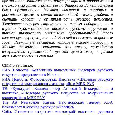
организаций, занимающаяся популяризацией и продвижением
русского искусства и культуры на Западе, за 35 лет галереей
были организованы десятки выставок в западных и
российских музеях и сотни тысяч людей смогли увидеть и
оценить красоту и оригинальность русского искусства.
Учредители галереи стремятся не только собирать, но и
изучать художественное наследие русского зарубежья, а
также творчество отдельных представителей целого
пласта культуры, утраченной Россией в послереволюционные
годы. Регулярные выставки, которые галерея проводит в
Москве, позволяют заполнить эту лакуну, способствуя
возвращению произведений русских художников, в разное
время вывезенных из страны.
СМИ о выставке:
РИА Новости. Коллекцию вывезенных шедевров русского
искусства представили в Москве
РИА Новости. Фоторепортаж. Выставка «Шедевры русского
искусства из американских коллекций» в МВК РАХ
ТВ «Культура». Коллекционер Анатолий Беккерман – о
выставке «Шедевры русского искусства из американских
коллекций» в МВК РАХ
The Art Newspaper Russia. Нью-йоркская галерея ABA
показывает в Москве русскую живопись
Colta. Отложено открытие московской выставки русского