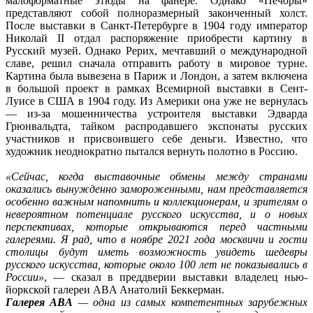
малоформатные этюды на фанере. Однако «Печоры»
представляют собой полноразмерный законченный холст.
После выставки в Санкт-Петербурге в 1904 году император
Николай II отдал распоряжение приобрести картину в
Русский музей. Однако Рерих, мечтавший о международной
славе, решил сначала отправить работу в мировое турне.
Картина была вывезена в Париж и Лондон, а затем включена
в большой проект в рамках Всемирной выставки в Сент-
Луисе в США в 1904 году. Из Америки она уже не вернулась
— из-за мошенничества устроителя выставки Эдварда
Грюнвальдта, тайком распродавшего экспонаты русских
участников и присвоившего себе деньги. Известно, что
художник неоднократно пытался вернуть полотно в Россию.
«Сейчас, когда выставочные обмены между странами
оказались вынужденно замороженными, нам представляется
особенно важным напомнить и коллекционерам, и зрителям о
невероятном потенциале русского искусства, и о новых
перспективах, которые открываются перед частными
галереями. Я рад, что в ноябре 2021 года москвичи и гости
столицы будут иметь возможность увидеть шедевры
русского искусства, которые около 100 лет не показывались в
России»
, — сказал в преддверии выставки владелец нью-
йоркской галереи ABA Анатолий Беккерман.
Галерея ABA
— одна из самых компетентных зарубежных