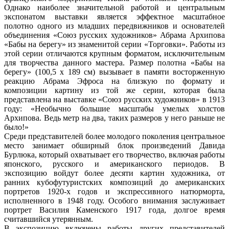
Однако наиболее значительной работой и центральным
экспонатом выставки является эффектное масштабное
полотно одного из младших передвижников и основателей
объединения «Союз русских художников» Абрама Архипова
«Бабы на берегу» из знаменитой серии «Торговки». Работы из
этой серии отличаются крупным форматом, исключительным
для творчества данного мастера. Размер полотна «Бабы на
берегу» (100,5 x 189 см) вызывает в памяти восторженную
реакцию Абрама Эфроса на близкую по формату и
композиции картину из той же серии, которая была
представлена на выставке «Союз русских художников» в 1913
году: «Необычно большие масштабы умелых холстов
Архипова. Ведь метр на два, таких размеров у него раньше не
было!»
Среди представителей более молодого поколения центральное
место занимает обширный блок произведений Давида
Бурлюка, который охватывает его творчество, включая работы
японского, русского и американского периодов. В
экспозицию войдут более десяти картин художника, от
ранних кубофутуристских композиций до американских
портретов 1920-х годов и экспрессивного натюрморта,
исполненного в 1948 году. Особого внимания заслуживает
портрет Василия Каменского 1917 года, долгое время
считавшийся утерянным.
В экспозицию включены работы других представителей