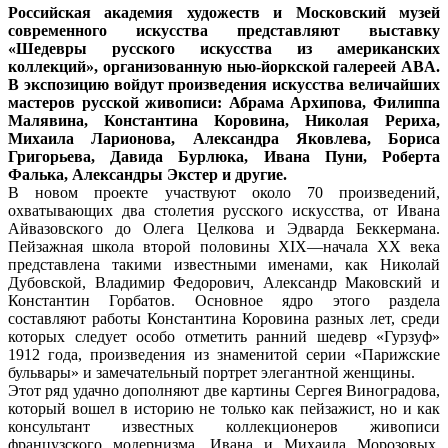
Российская академия художеств и Московский музей
современного искусства представляют выставку
«Шедевры русского искусства из американских
коллекций», организованную нью-йоркской галереей ABA.
В экспозицию войдут произведения искусства величайших
мастеров русской живописи: Абрама Архипова, Филиппа
Малявина, Константина Коровина, Николая Рериха,
Михаила Ларионова, Александра Яковлева, Бориса
Григорьева, Давида Бурлюка, Ивана Пуни, Роберта
Фалька, Александры Экстер и другие.
В новом проекте участвуют около 70 произведений,
охватывающих два столетия русского искусства, от Ивана
Айвазовского до Олега Целкова и Эдварда Беккермана.
Пейзажная школа второй половины XIX—начала XX века
представлена такими известными именами, как Николай
Дубовской, Владимир Федорович, Александр Маковский и
Константин Горбатов. Основное ядро этого раздела
составляют работы Константина Коровина разных лет, cреди
которых следует особо отметить ранний шедевр «Гурзуф»
1912 года, произведения из знаменитой серии «Парижские
бульвары» и замечательный портрет элегантной женщины.
Этот ряд удачно дополняют две картины Сергея Виноградова,
который вошел в историю не только как пейзажист, но и как
консультант известных коллекционеров живописи
французского модернизма, Ивана и Михаила Морозовых.