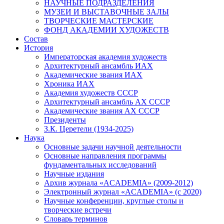
НАУЧНЫЕ ПОДРАЗДЕЛЕНИЯ
МУЗЕИ И ВЫСТАВОЧНЫЕ ЗАЛЫ
ТВОРЧЕСКИЕ МАСТЕРСКИЕ
ФОНД АКАДЕМИИ ХУДОЖЕСТВ
Состав
История
Императорская академия художеств
Архитектурный ансамбль ИАХ
Академические звания ИАХ
Хроника ИАХ
Академия художеств СССР
Архитектурный ансамбль АХ СССР
Академические звания АХ СССР
Президенты
З.К. Церетели (1934-2025)
Наука
Основные задачи научной деятельности
Основные направления программы
фундаментальных исследований
Научные издания
Архив журнала «ACADEMIA» (2009-2012)
Электронный журнал «ACADEMIA» (с 2020)
Научные конференции, круглые столы и
творческие встречи
Словарь терминов