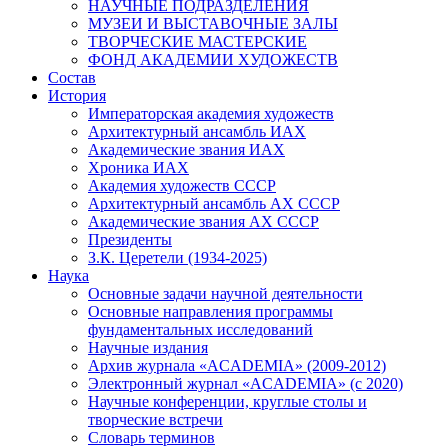
НАУЧНЫЕ ПОДРАЗДЕЛЕНИЯ
МУЗЕИ И ВЫСТАВОЧНЫЕ ЗАЛЫ
ТВОРЧЕСКИЕ МАСТЕРСКИЕ
ФОНД АКАДЕМИИ ХУДОЖЕСТВ
Состав
История
Императорская академия художеств
Архитектурный ансамбль ИАХ
Академические звания ИАХ
Хроника ИАХ
Академия художеств СССР
Архитектурный ансамбль АХ СССР
Академические звания АХ СССР
Президенты
З.К. Церетели (1934-2025)
Наука
Основные задачи научной деятельности
Основные направления программы
фундаментальных исследований
Научные издания
Архив журнала «ACADEMIA» (2009-2012)
Электронный журнал «ACADEMIA» (с 2020)
Научные конференции, круглые столы и
творческие встречи
Словарь терминов