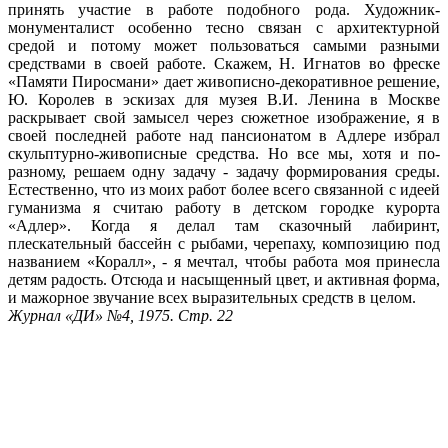
принять участие в работе подобного рода. Художник-
монументалист особенно тесно связан с архитектурной
средой и потому может пользоваться самыми разными
средствами в своей работе. Скажем, Н. Игнатов во фреске
«Памяти Пиросмани» дает живописно-декоративное решение,
Ю. Королев в эскизах для музея В.И. Ленина в Москве
раскрывает свой замысел через сюжетное изображение, я в
своей последней работе над пансионатом в Адлере избрал
скульптурно-живописные средства. Но все мы, хотя и по-
разному, решаем одну задачу - задачу формирования среды.
Естественно, что из моих работ более всего связанной с идеей
гуманизма я считаю работу в детском городке курорта
«Адлер». Когда я делал там сказочный лабиринт,
плескательный бассейн с рыбами, черепаху, композицию под
названием «Коралл», - я мечтал, чтобы работа моя принесла
детям радость. Отсюда и насыщенный цвет, и активная форма,
и мажорное звучание всех выразительных средств в целом.
Журнал «ДИ» №4, 1975. Стр. 22