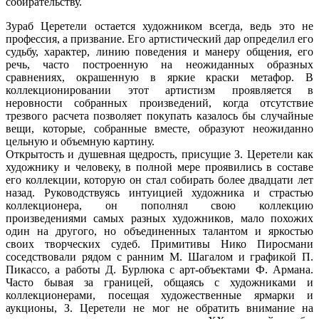
собирательству.
Зураб Церетели остается художником всегда, ведь это не
профессия, а призвание. Его артистический дар определил его
судьбу, характер, линию поведения и манеру общения, его
речь, часто построенную на неожиданных образных
сравнениях, окрашенную в яркие краски метафор. В
коллекционировании этот артистизм проявляется в
неровности собранных произведений, когда отсутствие
трезвого расчета позволяет покупать казалось бы случайные
вещи, которые, собранные вместе, образуют неожиданно
цельную и объемную картину.
Открытость и душевная щедрость, присущие З. Церетели как
художнику и человеку, в полной мере проявились в составе
его коллекции, которую он стал собирать более двадцати лет
назад. Руководствуясь интуицией художника и страстью
коллекционера, он пополнял свою коллекцию
произведениями самых разных художников, мало похожих
один на другого, но объединенных талантом и яркостью
своих творческих судеб. Примитивы Нико Пиросмани
соседствовали рядом с ранним М. Шагалом и графикой П.
Пикассо, а работы Д. Бурлюка с арт-объектами Ф. Армана.
Часто бывая за границей, общаясь с художниками и
коллекционерами, посещая художественные ярмарки и
аукционы, З. Церетели не мог не обратить внимание на