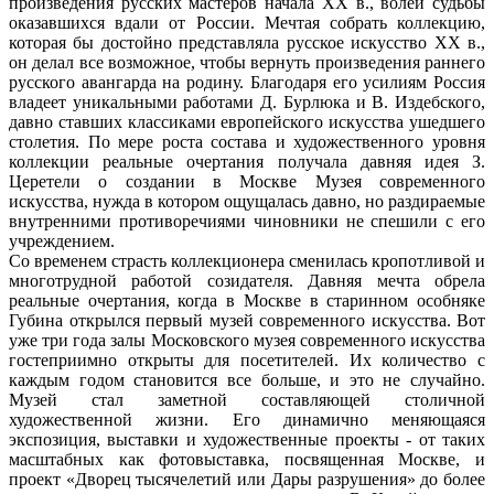
произведения русских мастеров начала ХХ в., волей судьбы
оказавшихся вдали от России. Мечтая собрать коллекцию,
которая бы достойно представляла русское искусство ХХ в.,
он делал все возможное, чтобы вернуть произведения раннего
русского авангарда на родину. Благодаря его усилиям Россия
владеет уникальными работами Д. Бурлюка и В. Издебского,
давно ставших классиками европейского искусства ушедшего
столетия. По мере роста состава и художественного уровня
коллекции реальные очертания получала давняя идея З.
Церетели о создании в Москве Музея современного
искусства, нужда в котором ощущалась давно, но раздираемые
внутренними противоречиями чиновники не спешили с его
учреждением.
Со временем страсть коллекционера сменилась кропотливой и
многотрудной работой созидателя. Давняя мечта обрела
реальные очертания, когда в Москве в старинном особняке
Губина открылся первый музей современного искусства. Вот
уже три года залы Московского музея современного искусства
гостеприимно открыты для посетителей. Их количество с
каждым годом становится все больше, и это не случайно.
Музей стал заметной составляющей столичной
художественной жизни. Его динамично меняющаяся
экспозиция, выставки и художественные проекты - от таких
масштабных как фотовыставка, посвященная Москве, и
проект «Дворец тысячелетий или Дары разрушения» до более