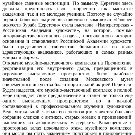
музейные сменные экспозиции. По замыслу Церетели здесь
должны представлять свое творчество как маститые
академики, так и их молодые ученики. Поэтому не случайно
первой большой акцией выставочного комплекса «Галереи
искусств Зураба Церетели» стала выставка «Императорская -
Российская Академия художеств», на которой, помимо
историко-ретроспективного раздела, посвященного истории
основания и становления Российской Академии художеств,
было представлено творчество большинства из ныне
здравствующих академиков, работающих в самых разных
жанрах и формах.
Открытие музейно-выставочного комплекса на Пречистенке,
реорганизация его внутреннего двора, превращенного в
огромное выставочное пространство, было наиболее
значительной, после создания Московского музея
современного искусства благотворительной акцией Церетели.
Будем надеется, что музейно-выставочный комплекс в полной
мере оправдает свое предназначение и станет не только еще
одним выставочным пространством, но и важной
составляющей в профессиональном обучении художников.
Ведь уникальной частью его экспозиции является большое
собрание слепков с антиков, старых мозаик и произведений,
вышедших из академических мастерских. Размещенные в
просторных залах цокольного этажа музейного комплекса,
они могли бы стать важнейшем подспорьем в приобретении