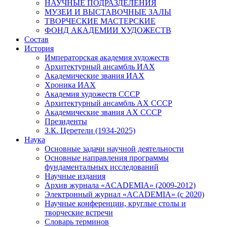
НАУЧНЫЕ ПОДРАЗДЕЛЕНИЯ
МУЗЕИ И ВЫСТАВОЧНЫЕ ЗАЛЫ
ТВОРЧЕСКИЕ МАСТЕРСКИЕ
ФОНД АКАДЕМИИ ХУДОЖЕСТВ
Состав
История
Императорская академия художеств
Архитектурный ансамбль ИАХ
Академические звания ИАХ
Хроника ИАХ
Академия художеств СССР
Архитектурный ансамбль АХ СССР
Академические звания АХ СССР
Президенты
З.К. Церетели (1934-2025)
Наука
Основные задачи научной деятельности
Основные направления программы
фундаментальных исследований
Научные издания
Архив журнала «ACADEMIA» (2009-2012)
Электронный журнал «ACADEMIA» (с 2020)
Научные конференции, круглые столы и
творческие встречи
Словарь терминов