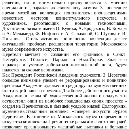
решения, но и внимательно прислушивается к мнению
специалистов, заражая их своим энтузиазмом. За последнее
время музейная коллекция пополнилась произведениями
известных мастеров концептуального искусства и
художников, работающих с новыми технологиями.
Достаточно назвать имена О. Кулика, А. Бродского, В. Комара
и А. Меламида, Ф. Инфантэ и А. Салаховой, С. Шутова и И.
Пиганова. Столь активное пополнение коллекции делает
актуальной проблему расширения территории Московского
музея современного искусства.
Церетели мечтает о создании его филиалов в Санкт-
Петербурге, Тбилиси, Париже и Нью-Йорке. Зная его
характер и умение добиваться поставленной цели, будем
надеется на скорые вернисажи.
Как Президент Российской Академии художеств, З. Церетели
большое внимание уделяет ее реформированию и поднятию
престижа Академии художеств среди других художественных
институций нашего времени. Для более действенного участия
Академии в реальной художественной жизни он задумал и
осуществил один из наиболее грандиозных своих проектов -
создал на Пречистенке, в бывшей усадьбе князей Долгоруких,
музейно-выставочный комплекс «Галерея искусств Зураба
Церетели». В отличие от Московского музея современного
искусства комплекс на Пречистенке размахом своих площадей
позволяет организовывать масштабные выставки и большие