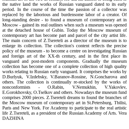
the native land the works of Russian vanguard dated to its early
period. In the course of the time the passion of a collector was
replaced by the laborious and burdensome labor of a creator. Of
long-standing desire - to found a museum of contemporary art in
Moscow - gained its real outlines when such a museum was opened
at the detached house of Gubin. Today the Moscow museum of
contemporary art has become part and parcel of the city artist life.
The main concern of Z.Tsereteli as a director of the museum is to
enlarge its collection. The collection's content reflects the precise
policy of the museum - to become a centre on investigating Russian
and foreign art of the XX-th century, and in the first place its
vanguard and post-modern components. Gradually the museum
collection has become one of a complete collection of high quality
works relating to Russian early vanguard. It comprises the works by
D.Burlyuk, V.Izdebsky, V.Baranov-Rossine, N.Goncharova and
others. The collection is continually re-stocked by the works of
nonconformists - O.Rabin, V.Nemukhin, V.Yakovlev,
E.Gorokhovsky, O.Tselkov and others. Nowadays the museum fund
comprises 2000 pieces. Z.Tsereteli dreams to found the branches of
the Moscow museum of contemporary art in St.Petersburg, Tbilisi,
Paris and New York. For Academy to participate to the real artistic
life Z.Tsereteli, as a president of the Russian Academy of Arts. Vera
DAZHINA