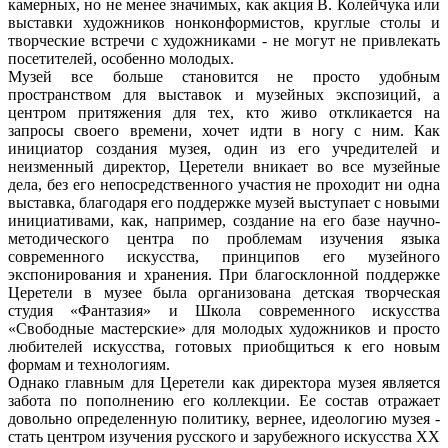
камерных, но не менее значимых, как акция В. Колейчука или
выставки художников нонконформистов, круглые столы и
творческие встречи с художниками - не могут не привлекать
посетителей, особенно молодых.
Музей все больше становится не просто удобным
пространством для выставок и музейных экспозиций, а
центром притяжения для тех, кто живо откликается на
запросы своего времени, хочет идти в ногу с ним. Как
инициатор создания музея, один из его учредителей и
неизменный директор, Церетели вникает во все музейные
дела, без его непосредственного участия не проходит ни одна
выставка, благодаря его поддержке музей выступает с новыми
инициативами, как, например, создание на его базе научно-
методического центра по проблемам изучения языка
современного искусства, принципов его музейного
экспонирования и хранения. При благосклонной поддержке
Церетели в музее была организована детская творческая
студия «Фантазия» и Школа современного искусства
«Свободные мастерские» для молодых художников и просто
любителей искусства, готовых приобщиться к его новым
формам и технологиям.
Однако главным для Церетели как директора музея является
забота по пополнению его коллекции. Ее состав отражает
довольно определенную политику, вернее, идеологию музея -
стать центром изучения русского и зарубежного искусства ХХ