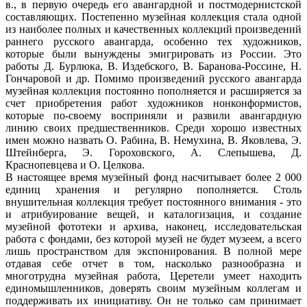
в., в первую очередь его авангардной и постмодернистской
составляющих. Постепенно музейная коллекция стала одной
из наиболее полных и качественных коллекций произведений
раннего русского авангарда, особенно тех художников,
которые были вынуждены эмигрировать из России. Это
работы Д. Бурлюка, В. Издебского, В. Баранова-Россине, Н.
Гончаровой и др. Помимо произведений русского авангарда
музейная коллекция постоянно пополняется и расширяется за
счет приобретения работ художников нонконформистов,
которые по-своему восприняли и развили авангардную
линию своих предшественников. Среди хорошо известных
имен можно назвать О. Рабина, В. Немухина, В. Яковлева, Э.
Штейнберга, Э. Гороховского, А. Слепышева, Д.
Краснопевцева и О. Целкова.
В настоящее время музейный фонд насчитывает более 2 000
единиц хранения и регулярно пополняется. Столь
внушительная коллекция требует постоянного внимания - это
и атрибуирование вещей, и каталогизация, и создание
музейной фототеки и архива, наконец, исследовательская
работа с фондами, без которой музей не будет музеем, а всего
лишь пространством для экспонирования. В полной мере
отдавая себе отчет в том, насколько разнообразна и
многотрудна музейная работа, Церетели умеет находить
единомышленников, доверять своим музейным коллегам и
поддерживать их инициативу. Он не только сам принимает