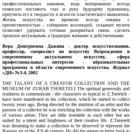
профессиональных навыков, ведь копирование всегда
помогало поставить глаз и руку будущему художнику,
приучить его к твердости и ясности пластического мышления.
Жизнь искусства во времени всегда связана с
преемственностью - собирание коллекций, создание музеев
позволяет удержать готовые разорваться связи, сделать
прошлое актуальным, а традиции живыми и действенными.
Вера Дмитриевна Дажина - доктор искусствознания,
профессор, специалист по искусству Возрождения и
современному актуальному искусству, сфера
профессиональных интересов - образовательные
программы в области современного искусства. Журнал
«ДИ» №3-4, 2002
THE TALANT OF A CREATOR COLLECTION AND THE
MUSEUM OF ZURAB TSERETELI The spiritual generosity and
readiness to communicate - the characters so typical to Z.Tsereteli -
have been manifested in his collection, which he started to collect
twenty years ago. Being directed by the intuition of an artist and the
passion of a collector he was enriching his collection with the works
of various artists. They are little resemble to each other but are
united by a talent and brightness of their creative life. Z.Tsereteli
was dreaming to make a collection to be deserved to represent the
Russian art of the XX-th century. He did his utmost to bring back to