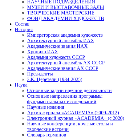
НАУЧНЫЕ ПОДРАЗДЕЛЕНИЯ
МУЗЕИ И ВЫСТАВОЧНЫЕ ЗАЛЫ
ТВОРЧЕСКИЕ МАСТЕРСКИЕ
ФОНД АКАДЕМИИ ХУДОЖЕСТВ
Состав
История
Императорская академия художеств
Архитектурный ансамбль ИАХ
Академические звания ИАХ
Хроника ИАХ
Академия художеств СССР
Архитектурный ансамбль АХ СССР
Академические звания АХ СССР
Президенты
З.К. Церетели (1934-2025)
Наука
Основные задачи научной деятельности
Основные направления программы
фундаментальных исследований
Научные издания
Архив журнала «ACADEMIA» (2009-2012)
Электронный журнал «ACADEMIA» (с 2020)
Научные конференции, круглые столы и
творческие встречи
Словарь терминов