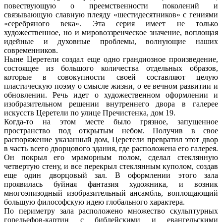
повествующую о преемственности поколений и
связывающую славную плеяду «шестидесятников» с гениями
«серебряного века». Эта серия имеет не только
художественное, но и мировоззренческое значение, воплощая
идейные и духовные проблемы, волнующие наших
современников.
Ныне Церетели создал еще одно грандиозное произведение,
состоящее из большого количества отдельных образов,
которые в совокупности своей составляют целую
пластическую поэму о смысле жизни, о ее вечном развитии и
обновлении. Речь идет о художественном оформлении и
изобразительном решении внутреннего двора в галерее
искусств Церетели по улице Пречистенка, дом 19.
Когда-то на этом месте было грязное, запущенное
пространство под открытым небом. Получив в свое
распоряжение указанный дом, Церетели превратил этот двор
в часть всего дворцового здания, где расположена его галерея.
Он покрыл его мраморным полом, сделал стеклянную
четвертую стену, и все перекрыл стеклянным куполом, создав
еще один дворцовый зал. В оформлении этого зала
проявилась буйная фантазия художника, и возник
многоэпизодный изобразительный ансамбль, воплощающий
большую философскую идею глобального характера.
По периметру зала расположено множество скульптурных
горельефов-картин с библейскими и евангельскими