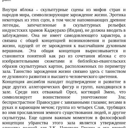
Внутри яблока - скульптурные сцены из мифов стран и
народов мира, символизирующие зарождение жизни. Эротика
некоторых из этих сцен, в том числе напоминающих древние
легенды, запечатленные в скульптурных рельефах
индуистских храмов Каджурахо (Индия), не должна вводить в
заблуждение. Она не имеет самодовлеющего характера, а
связана с общей концепцией возникновения и развития
жизни, идущей от ее зарождения к высочайшим духовным
вершинам. Эта общая концепция вырисовывается и
становится понятной как раз из сочетания яблока с его
изобразительными сюжетами и библейско-евангельских
образов скульптурных картин, расположенных по периметру
зала. Таинство зарождения жизни связано здесь с таинством
ее духовного развития и высшего человеческого цветения.
Концепция ансамбля находит подтверждение и развитие в
ряде других аллегорических фигур и групп, находящихся в
зале. Среди них отважный Орел, когтящий Змею, что
символизирует воинственное уничтожение Зла;
беспристрастное Правосудие с завязанными глазами; весами в
руках и карающим мечом; группа из четырех Слав, трубящих
во имя прославления земного существования людей, и другие
скульптуры. Еще одним важным моментом в философской
концепции убранства этого зала является утверждение
единства родной для З.К. Церетели Грузии и его второй