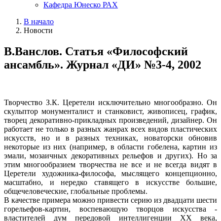
Кафедра Юнеско РАХ
В начало
Новости
В.Ванслов. Статья «Философский
ансамбль». Журнал «ДИ» №3-4, 2002
Творчество З.К. Церетели исключительно многообразно. Он
скульптор монументалист и станковист, живописец, график,
творец декоративно-прикладных произведений, дизайнер. Он
работает не только в разных жанрах всех видов пластических
искусств, но и в разных техниках, новаторски обновив
некоторые из них (например, в области гобелена, картин из
эмали, мозаичных декоративных рельефов и других). Но за
этим многообразием творчества не все и не всегда видят в
Церетели художника-философа, мыслящего концепционно,
масштабно, и нередко ставящего в искусстве большие,
общечеловеческие, глобальные проблемы.
В качестве примера можно привести серию из двадцати шести
горельефов-картин, воспевающую творцов искусства -
властителей дум передовой интеллигенции XX века,