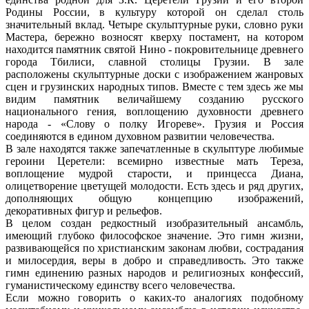
Родины России, в культуру которой он сделал столь
значительный вклад. Четыре скульптурные руки, словно руки
Мастера, бережно возносят кверху постамент, на котором
находится памятник святой Нино - покровительнице древнего
города Тбилиси, славной столицы Грузии. В зале
расположены скульптурные доски с изображением жанровых
сцен и грузинских народных типов. Вместе с тем здесь же мы
видим памятник величайшему созданию русского
национального гения, воплощению духовности древнего
народа - «Слову о полку Игореве». Грузия и Россия
соединяются в едином духовном развитии человечества.
В зале находятся также запечатленные в скульптуре любимые
героини Церетели: всемирно известные мать Тереза,
воплощение мудрой старости, и принцесса Диана,
олицетворение цветущей молодости. Есть здесь и ряд других,
дополняющих общую концепцию изображений,
декоративных фигур и рельефов.
В целом создан редкостный изобразительный ансамбль,
имеющий глубоко философское значение. Это гимн жизни,
развивающейся по христианским законам любви, сострадания
и милосердия, веры в добро и справедливость. Это также
гимн единению разных народов и религиозных конфессий,
гуманистическому единству всего человечества.
Если можно говорить о каких-то аналогиях подобному