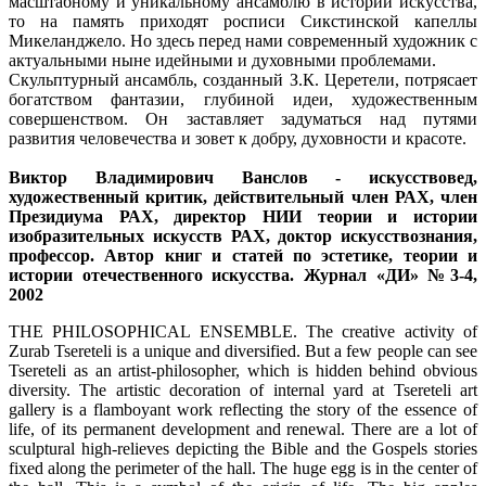
масштабному и уникальному ансамблю в истории искусства,
то на память приходят росписи Сикстинской капеллы
Микеланджело. Но здесь перед нами современный художник с
актуальными ныне идейными и духовными проблемами.
Скульптурный ансамбль, созданный З.К. Церетели, потрясает
богатством фантазии, глубиной идеи, художественным
совершенством. Он заставляет задуматься над путями
развития человечества и зовет к добру, духовности и красоте.
Виктор Владимирович Ванслов - искусствовед,
художественный критик, действительный член РАХ, член
Президиума РАХ, директор НИИ теории и истории
изобразительных искусств РАХ, доктор искусствознания,
профессор. Автор книг и статей по эстетике, теории и
истории отечественного искусства. Журнал «ДИ» №3-4,
2002
THE PHILOSOPHICAL ENSEMBLE. The creative activity of
Zurab Tsereteli is a unique and diversified. But a few people can see
Tsereteli as an artist-philosopher, which is hidden behind obvious
diversity. The artistic decoration of internal yard at Tsereteli art
gallery is a flamboyant work reflecting the story of the essence of
life, of its permanent development and renewal. There are a lot of
sculptural high-relieves depicting the Bible and the Gospels stories
fixed along the perimeter of the hall. The huge egg is in the center of