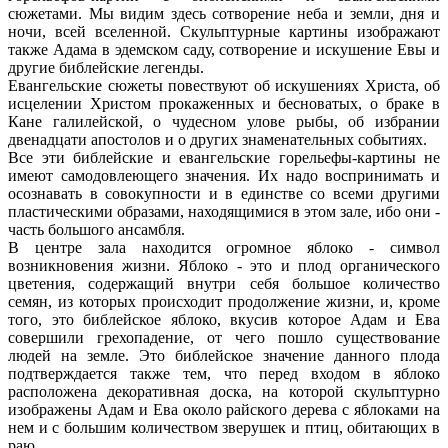
сюжетами. Мы видим здесь сотворение неба и земли, дня и
ночи, всей вселенной. Скульптурные картины изображают
также Адама в эдемском саду, сотворение и искушение Евы и
другие библейские легенды.
Евангельские сюжеты повествуют об искушениях Христа, об
исцелении Христом прокаженных и бесноватых, о браке в
Кане галилейской, о чудесном улове рыбы, об избрании
двенадцати апостолов и о других знаменательных событиях.
Все эти библейские и евангельские горельефы-картины не
имеют самодовлеющего значения. Их надо воспринимать и
осознавать в совокупности и в единстве со всеми другими
пластическими образами, находящимися в этом зале, ибо они -
часть большого ансамбля.
В центре зала находится огромное яблоко - символ
возникновения жизни. Яблоко - это и плод органического
цветения, содержащий внутри себя большое количество
семян, из которых происходит продолжение жизни, и, кроме
того, это библейское яблоко, вкусив которое Адам и Ева
совершили грехопадение, от чего пошло существование
людей на земле. Это библейское значение данного плода
подтверждается также тем, что перед входом в яблоко
расположена декоративная доска, на которой скульптурно
изображены Адам и Ева около райского дерева с яблоками на
нем и с большим количеством зверушек и птиц, обитающих в
раю.