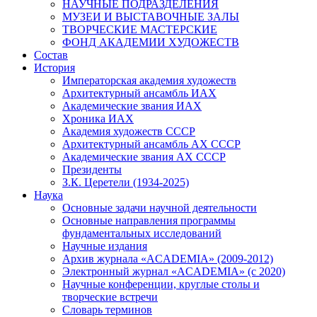
НАУЧНЫЕ ПОДРАЗДЕЛЕНИЯ
МУЗЕИ И ВЫСТАВОЧНЫЕ ЗАЛЫ
ТВОРЧЕСКИЕ МАСТЕРСКИЕ
ФОНД АКАДЕМИИ ХУДОЖЕСТВ
Состав
История
Императорская академия художеств
Архитектурный ансамбль ИАХ
Академические звания ИАХ
Хроника ИАХ
Академия художеств СССР
Архитектурный ансамбль АХ СССР
Академические звания АХ СССР
Президенты
З.К. Церетели (1934-2025)
Наука
Основные задачи научной деятельности
Основные направления программы
фундаментальных исследований
Научные издания
Архив журнала «ACADEMIA» (2009-2012)
Электронный журнал «ACADEMIA» (с 2020)
Научные конференции, круглые столы и
творческие встречи
Словарь терминов