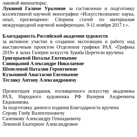
лаковой миниатюры;
Лукиной Галиме Ураловне
за составление и подготовку
коллективной научной монографии «Искусствознание: наука,
опыт, просвещение: Сборник статей по материалам
международной научной конференции. 9-11 ноября 2017 г.».
Благодарность Российской академии художеств
за активное участие в создании экспозиции и работу над
выставочным проектом Отделения графики РАХ «Графика
2019» в залах Галереи искусств Зураба Церетели вручена:
Григорьевой Наталье Евгеньевне
Синицыной Александре Николаевне
Шепелевой Наталии Геронтиевне
Кузьминой Анастасии Евгеньевне
Теслику Антону Александровичу
Презентация издания, посвященного искусству академика
РАХ, Народного художника РФ Валерия Андреевича
Евдокимова.
За подготовку данного издания Благодарность вручена
Серову Глебу Валентиновичу
Саленкову Александру Геннадьевичу
Левиной Екатерине Александровне