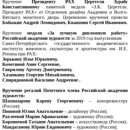
Вручение
Президенту РАХ Церетели Зурабу
Константинович
у памятной медали «З.К. Церетели.
Президент РАХ» от Отделения дизайна Академии и Волго-
Вятского монетного двора. Церемонию вручения провели
Бобыкин Андрей Леонидович, Квашнин Сергей Иванович.
Вручение
медали «За лучшую дипломную работу»
Российской академии художеств
за 2019 год выпускникам
Санкт-Петербургского государственного академического
института живописи, скульптуры и архитектуры им. И.Е.
Репина при РАХ:
Зорькину Илье Юрьевичу,
Кочегиной Анне Сергеевне,
Гаврилову Артему Дмитриевичу,
Хазанкину Георгию Михайловичу,
Спиридоновой Василине Андреевне .
Вручение регалий Почетного члена Российской академии
художеств:
Шахназарову Карену Георгиевичу
– кинорежиссеру
(Россия);
Поповой Юлии Анатольевне
– дизайнеру (Россия);
Рахлеевой Марии Афанасьевне
– художнику (Россия);
Бороноевой Татьяне Анатольевне
– искусствоведу (Россия);
Мандаганову Юрию Ендоновичу
– художнику (Россия);