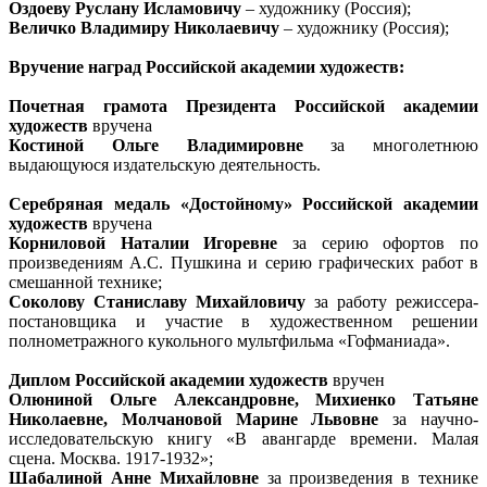
Оздоеву Руслану Исламовичу
– художнику (Россия);
Величко Владимиру Николаевичу
– художнику (Россия);
Вручение наград Российской академии художеств:
Почетная грамота Президента Российской академии
художеств
вручена
Костиной Ольге Владимировне
за многолетнюю
выдающуюся издательскую деятельность.
Серебряная медаль «Достойному» Российской академии
художеств
вручена
Корниловой Наталии Игоревне
за серию офортов по
произведениям А.С. Пушкина и серию графических работ в
смешанной технике;
Соколову Станиславу Михайловичу
за работу режиссера-
постановщика и участие в художественном решении
полнометражного кукольного мультфильма «Гофманиада».
Диплом Российской академии художеств
вручен
Олюниной Ольге Александровне, Михиенко Татьяне
Николаевне, Молчановой Марине Львовне
за научно-
исследовательскую книгу «В авангарде времени. Малая
сцена. Москва. 1917-1932»;
Шабалиной Анне Михайловне
за произведения в технике