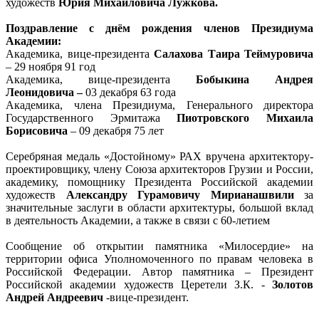
художеств
Юрия Михайловича Лужкова.
Поздравление с днём рождения членов Президиума
Академии:
Академика, вице-президента
Салахова Таира Теймуровича
– 29 ноября 91 год
Академика, вице-президента
Бобыкина Андрея
Леонидовича –
03 декабря 63 года
Академика, члена Президиума, Генерального директора
Государственного Эрмитажа
Пиотровского Михаила
Борисовича
– 09 декабря 75 лет
Серебряная медаль «Достойному» РАХ вручена архитектору-
проектировщику, члену Союза архитекторов Грузии и России,
академику, помощнику Президента Российской академии
художеств
Александру Гурамовичу Мирианашвили
за
значительные заслуги в области архитектуры, большой вклад
в деятельность Академии, а также в связи с 60-летием
Сообщение об открытии памятника «Милосердие» на
территории офиса Уполномоченного по правам человека в
Российской Федерации. Автор памятника – Президент
Российской академии художеств Церетели З.К. -
З
олотов
Андрей Андреевич
-вице-президент.