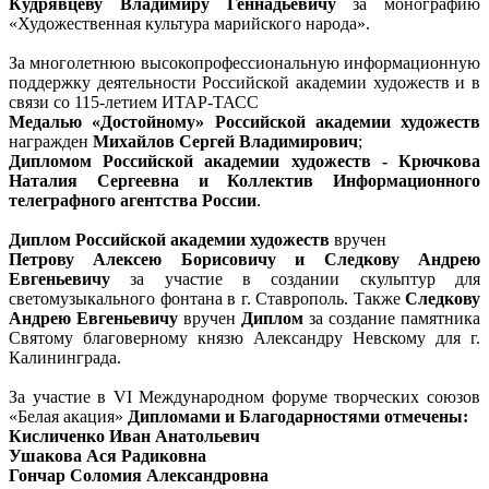
Кудрявцеву Владимиру Геннадьевичу
за монографию
«Художественная культура марийского народа».
За многолетнюю высокопрофессиональную информационную
поддержку деятельности Российской академии художеств и в
связи со 115-летием ИТАР-ТАСС
Медалью «Достойному» Российской академии художеств
награжден
Михайлов Сергей Владимирович
;
Дипломом Российской академии художеств - Крючкова
Наталия Сергеевна и Коллектив Информационного
телеграфного агентства России
.
Диплом Российской академии художеств
вручен
Петрову Алексею Борисовичу и Следкову Андрею
Евгеньевичу
за участие в создании скульптур для
светомузыкального фонтана в г. Ставрополь. Также
Следкову
Андрею Евгеньевичу
вручен
Диплом
за создание памятника
Святому благоверному князю Александру Невскому для г.
Калининграда.
За участие в VI Международном форуме творческих союзов
«Белая акация»
Дипломами и Благодарностями отмечены:
Кисличенко Иван Анатольевич
Ушакова Ася Радиковна
Гончар Соломия Александровна