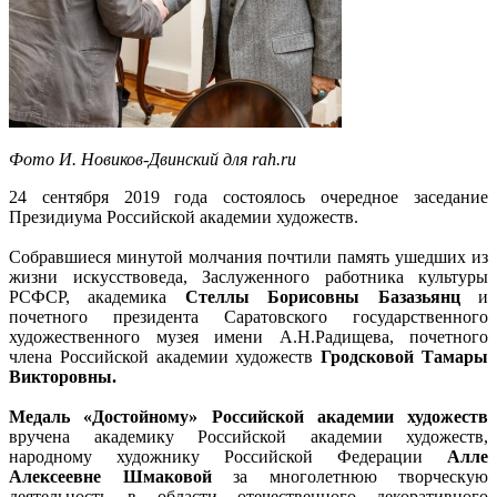
Фото И. Новиков-Двинский для rah.ru
24 сентября 2019 года состоялось очередное заседание
Президиума Российской академии художеств.
Собравшиеся минутой молчания почтили память ушедших из
жизни искусствоведа, Заслуженного работника культуры
РСФСР, академика
Стеллы Борисовны Базазьянц
и
почетного президента Саратовского государственного
художественного музея имени А.Н.Радищева, почетного
члена Российской академии художеств
Гродсковой Тамары
Викторовны.
Медаль «Достойному» Российской академии художеств
вручена академику Российской академии художеств,
народному художнику Российской Федерации
Алле
Алексеевне Шмаковой
за многолетнюю творческую
деятельность в области отечественного декоративного