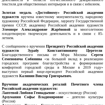
текстиля для общественных интерьеров и в связи с юбилеем.
Золотая медаль «Достойному» Российской академии
художеств
вручена известному монументалисту, народному
художнику Российской Федерации, лауреату Государственной
премии СССР, академику Российской академии художеств
Элеоноре Александровне Жарёновой
за многолетнюю
плодотворную творческую деятельность и в связи с 85-
летием.
С сообщением о вручении
Президенту Российской академии
художеств Зурабу Константиновичу Церетели
Благодарственного письма от Мэра Москвы
Сергея
Семеновича Собянина
«за большой вклад в реализацию
городских программ благоустройства и формирование
комфортной городской среды в Москве в 2019 году»
выступил первый вице-президент Российской академии
художеств
Калинин Виктор Григорьевич.
Вручение академических регалий Почетного члена
Российской академии художеств:
Лаптевой Любови Геннадьевне
– искусствоведу (Россия)
Арзуманян Софье Владимировне
– деятелю культуры
(Россия)