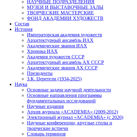
НАУЧНЫЕ ПОДРАЗДЕЛЕНИЯ
МУЗЕИ И ВЫСТАВОЧНЫЕ ЗАЛЫ
ТВОРЧЕСКИЕ МАСТЕРСКИЕ
ФОНД АКАДЕМИИ ХУДОЖЕСТВ
Состав
История
Императорская академия художеств
Архитектурный ансамбль ИАХ
Академические звания ИАХ
Хроника ИАХ
Академия художеств СССР
Архитектурный ансамбль АХ СССР
Академические звания АХ СССР
Президенты
З.К. Церетели (1934-2025)
Наука
Основные задачи научной деятельности
Основные направления программы
фундаментальных исследований
Научные издания
Архив журнала «ACADEMIA» (2009-2012)
Электронный журнал «ACADEMIA» (с 2020)
Научные конференции, круглые столы и
творческие встречи
Словарь терминов