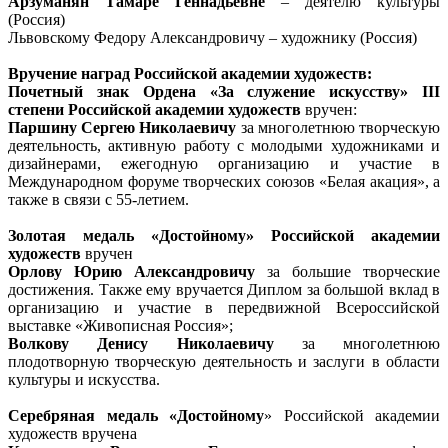
Арзуманян Тамаре Геннадьевне
– деятелю культуры
(Россия)
Львовскому Федору Александровичу – художнику (Россия)
Вручение наград Российской академии художеств:
Почетный знак Ордена «За служение искусству» III
степени Российской академии художеств
вручен:
Паршину Сергею Николаевичу
за многолетнюю творческую
деятельность, активную работу с молодыми художниками и
дизайнерами, ежегодную организацию и участие в
Международном форуме творческих союзов «Белая акация», а
также в связи с 55-летием.
Золотая медаль «Достойному» Российской академии
художеств
вручен
Орлову Юрию Александровичу
за большие творческие
достижения. Также ему вручается Диплом за большой вклад в
организацию и участие в передвижной Всероссийской
выставке «Живописная Россия»;
Волкову Денису Николаевичу
за многолетнюю
плодотворную творческую деятельность и заслуги в области
культуры и искусства.
Серебряная медаль «Достойному
» Российской академии
художеств вручена