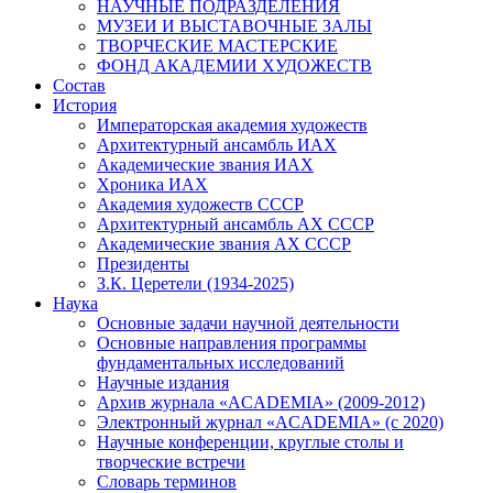
НАУЧНЫЕ ПОДРАЗДЕЛЕНИЯ
МУЗЕИ И ВЫСТАВОЧНЫЕ ЗАЛЫ
ТВОРЧЕСКИЕ МАСТЕРСКИЕ
ФОНД АКАДЕМИИ ХУДОЖЕСТВ
Состав
История
Императорская академия художеств
Архитектурный ансамбль ИАХ
Академические звания ИАХ
Хроника ИАХ
Академия художеств СССР
Архитектурный ансамбль АХ СССР
Академические звания АХ СССР
Президенты
З.К. Церетели (1934-2025)
Наука
Основные задачи научной деятельности
Основные направления программы
фундаментальных исследований
Научные издания
Архив журнала «ACADEMIA» (2009-2012)
Электронный журнал «ACADEMIA» (с 2020)
Научные конференции, круглые столы и
творческие встречи
Словарь терминов