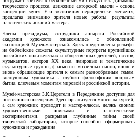
погружает зрителя в бесконечный мир искусства. Динамика
творческого процесса, движение авторской мысли - основа
концепции музея. Его экспозиция периодически меняется,
предлагая вниманию зрителя новые работы, результаты
пластических исканий мастера.
Члены президиума, сотрудники аппарата Российской
академии художеств ознакомились с обновленной
экспозицией Музея-мастерской. Здесь представлены рельефы
на библейские сюжеты, скульптурные портреты крупнейших
российских политических и общественных деятелей, поэтов,
музыкантов, актеров XX века, жанровые и тематические
скульптурные группы, фрагменты мозаичных панно, вновь и
вновь обращающие зрителя к самым разнообразным темам,
волнующим художника - глубоко философским вопросам
бытия, ключевым моментам мировой и российской истории.
Музей-мастерская З.К.Церетели в Переделкине доступен для
постоянного посещения. Здесь организуется много экскурсий,
а сам художник проводит и мастер-классы, делясь своими
художественными поисками и пластическими
экспериментами, раскрывая глубинные тайны своей
творческой лаборатории, которые способны сформировать
художника и гражданина.