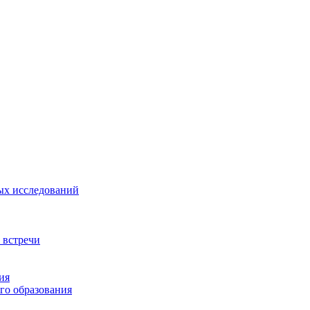
ых исследований
 встречи
ия
го образования