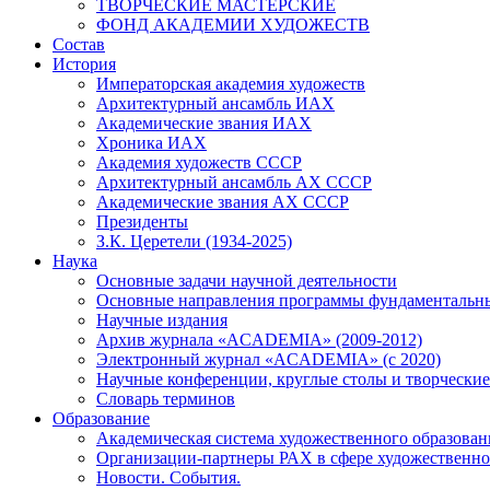
ТВОРЧЕСКИЕ МАСТЕРСКИЕ
ФОНД АКАДЕМИИ ХУДОЖЕСТВ
Состав
История
Императорская академия художеств
Архитектурный ансамбль ИАХ
Академические звания ИАХ
Хроника ИАХ
Академия художеств СССР
Архитектурный ансамбль АХ СССР
Академические звания АХ СССР
Президенты
З.К. Церетели (1934-2025)
Наука
Основные задачи научной деятельности
Основные направления программы фундаментальн
Научные издания
Архив журнала «ACADEMIA» (2009-2012)
Электронный журнал «ACADEMIA» (с 2020)
Научные конференции, круглые столы и творческие
Словарь терминов
Образование
Академическая система художественного образован
Организации-партнеры РАХ в сфере художественно
Новости. События.