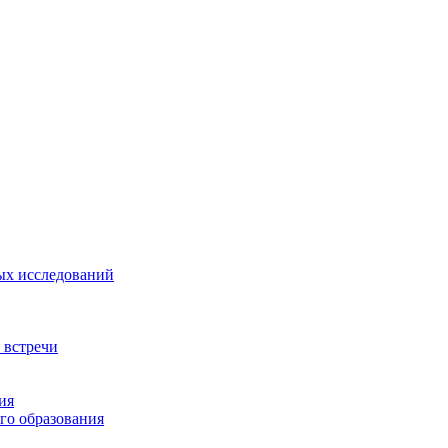
ых исследований
 встречи
ия
го образования