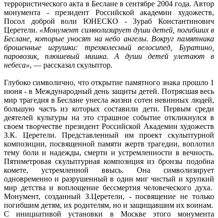
террористического акта в Беслане в сентябре 2004 года. Автор
монумента - президент Российской академии художеств,
Посол доброй воли ЮНЕСКО - Зураб Константинович
Церетели.
«Монумент символизирует души детей, погибших в
Беслане, которые уносят на небо ангелы. Вокруг памятника
брошенные игрушки: трехколесный велосипед, Буратино,
паровозик, плюшевый мишка. А души детей улетают в
небеса»
, — рассказал скульптор.
Глубоко символично, что открытие памятного знака прошло 1
июня - в Международный день защиты детей. Потрясшая весь
мир трагедия в Беслане унесла жизни сотен невинных людей,
большую часть из которых составили дети. Первым среди
деятелей культуры на это страшное событие откликнулся в
своем творчестве президент Российской Академии художеств
З.К. Церетели. Представленный им проект скульптурной
композиции, посвященной памяти жертв трагедии, воплотил
тему боли и надежды, смерти и устремленности в вечность.
Пятиметровая скульптурная композиция из бронзы подобна
комете, устремленной ввысь. Она символизирует
одновременно и разрушенный в один миг чистый и хрупкий
мир детства и воплощение бессмертия человеческого духа.
Монумент, созданный З.Церетели, - посвящение не только
погибшим детям, их родителям, но и защищавшим их воинам.
С инициативой установки в Москве этого монумента