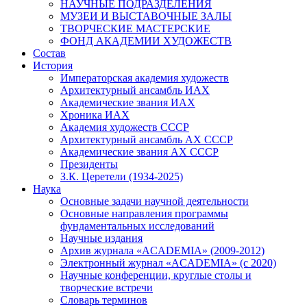
НАУЧНЫЕ ПОДРАЗДЕЛЕНИЯ
МУЗЕИ И ВЫСТАВОЧНЫЕ ЗАЛЫ
ТВОРЧЕСКИЕ МАСТЕРСКИЕ
ФОНД АКАДЕМИИ ХУДОЖЕСТВ
Состав
История
Императорская академия художеств
Архитектурный ансамбль ИАХ
Академические звания ИАХ
Хроника ИАХ
Академия художеств СССР
Архитектурный ансамбль АХ СССР
Академические звания АХ СССР
Президенты
З.К. Церетели (1934-2025)
Наука
Основные задачи научной деятельности
Основные направления программы
фундаментальных исследований
Научные издания
Архив журнала «ACADEMIA» (2009-2012)
Электронный журнал «ACADEMIA» (с 2020)
Научные конференции, круглые столы и
творческие встречи
Словарь терминов