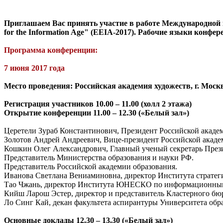
Приглашаем Вас принять участие в работе Международной к
for the Information Age" (EEIA-2017). Рабочие языки конфер
Программа конференции:
7 июня 2017 года
Место проведения:
Российская академия художеств,
г. Моск
Регистрация участников 10.00 – 11.00 (холл 2 этажа)
Открытие конференции 11.00 – 12.30 («Белый зал»)
Церетели Зураб Константинович, Президент Российской акаде
Золотов Андрей Андреевич, Вице-президент Российской акаде
Кошкин Олег Александрович, Главный ученый секретарь Прези
Представитель Министерства образования и науки РФ.
Представитель Российской академии образования.
Иванова Светлана Вениаминовна, директор Института стратеги
Тао Чжань, директор Института ЮНЕСКО по информационным 
Кийш Ларош Эстер, директор и представитель Кластерного б
Ло Синг Кай, декан факультета аспирантуры Университета образов
Основные доклады 12.30 – 13.30 («Белый зал»)