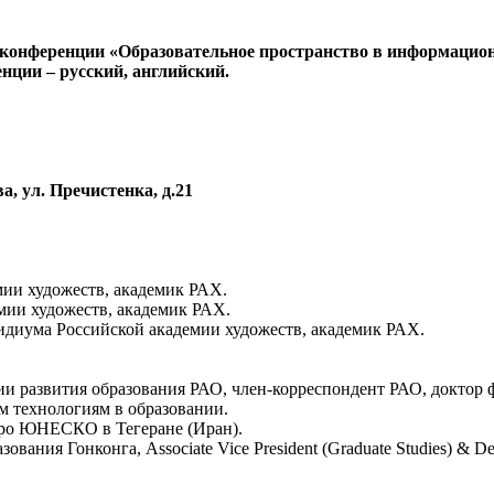
онференции «Образовательное пространство в информационную
енции – русский, английский.
ва, ул. Пречистенка, д.21
мии художеств, академик РАХ.
мии художеств, академик РАХ.
диума Российской академии художеств, академик РАХ.
и развития образования РАО, член-корреспондент РАО, доктор 
технологиям в образовании.
юро ЮНЕСКО в Тегеране (Иран).
ания Гонконга, Associate Vice President (Graduate Studies) & De