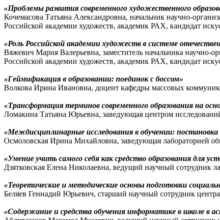
«Проблемы развития современного художественного образова
Кочемасова Татьяна Александровна, начальник научно-орган
Российской академии художеств, академик РАХ, кандидат иску
«Роль Российской академии художеств в системе отечествен
Вяжевич Мария Валерьевна, заместитель начальника научно-
Российской академии художеств, академик РАХ, кандидат иску
«Геймификация в образовании: поединок с боссом»
Волкова Ирина Ивановна, доцент кафедры массовых коммуника
«Трансформация терминов современного образования на осн
Ломакина Татьяна Юрьевна, заведующая центром исследований 
«Междисциплинарные исследования в обучении: постановка
Осмоловская Ирина Михайловна, заведующая лабораторией общ
«Умение учить самого себя как средство образования для у
Дзятковская Елена Николаевна, ведущий научный сотрудник ла
«Теоретические и методические основы подготовки социальн
Беляев Геннадий Юрьевич, старший научный сотрудник центра 
«Содержание и средства обучения информатике в школе в а