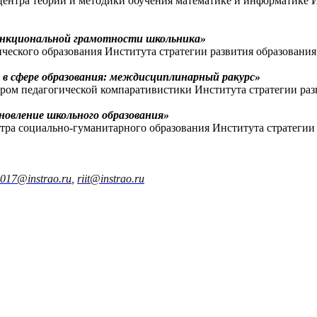
ентра теории и методики обучения математике и информатике И
ункциональной грамотности школьника»
ского образования Института стратегии развития образования 
в сфере образования: междисциплинарный ракурс»
ром педагогической компаративистики Института стратегии разв
новление школьного образования»
а социально-гуманитарного образования Института стратегии р
2017@instrao.ru
,
riit@instrao.ru