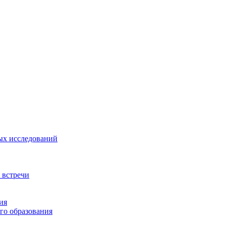
ых исследований
 встречи
ия
го образования