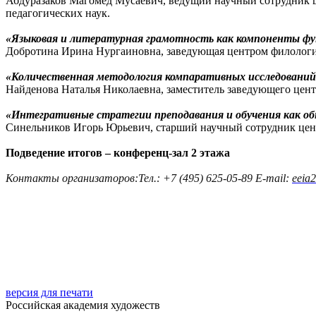
Абдуразаков Магомед Мусаевич, ведущий научный сотрудник ц
педагогических наук.
«Языковая и литературная грамотность как компоненты ф
Добротина Ирина Нургаиновна, заведующая центром филологиче
«Количественная методология компаративных исследований 
Найденова Наталья Николаевна, заместитель заведующего цент
«Интегративные стратегии преподавания и обучения как об
Синельников Игорь Юрьевич, старший научный сотрудник центр
Подведение итогов – конференц-зал 2 этажа
Контакты организаторов:
Тел.: +7 (495) 625-05-89
E-mail:
eeia
версия для печати
Российская академия художеств