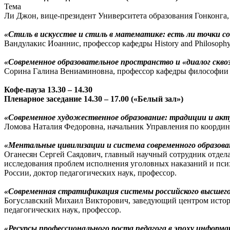
Тема
Ли Джон, вице-президент Университета образования Гонконга,
«Стиль в искусстве и стиль в математике: есть ли точки с
Вандулакис Иоаннис, профессор кафедры History and Philosophy o
«Современное образовательное пространство и «диалог сквоз
Сорина Галина Вениаминовна, профессор кафедры философии 
Кофе-пауза 13.30 – 14.30
Пленарное заседание 14.30 – 17.00 («Белый зал»)
«Современное художественное образование: традиции и акт
Ломова Наталия Федоровна, начальник Управления по координ
«Ментальные цивилизации и система современного образова
Оганесян Сергей Саядович, главный научный сотрудник отдела
исследования проблем исполнения уголовных наказаний и пс
России, доктор педагогических наук, профессор.
«Современная стратификация системы российского высшего 
Богуславский Михаил Викторович, заведующий центром истори
педагогических наук, профессор.
«Ресурсы профессионального роста педагога в эпоху информ