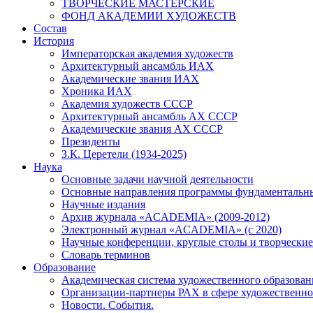
ТВОРЧЕСКИЕ МАСТЕРСКИЕ
ФОНД АКАДЕМИИ ХУДОЖЕСТВ
Состав
История
Императорская академия художеств
Архитектурный ансамбль ИАХ
Академические звания ИАХ
Хроника ИАХ
Академия художеств СССР
Архитектурный ансамбль АХ СССР
Академические звания АХ СССР
Президенты
З.К. Церетели (1934-2025)
Наука
Основные задачи научной деятельности
Основные направления программы фундаментальн
Научные издания
Архив журнала «ACADEMIA» (2009-2012)
Электронный журнал «ACADEMIA» (с 2020)
Научные конференции, круглые столы и творческие
Словарь терминов
Образование
Академическая система художественного образован
Организации-партнеры РАХ в сфере художественно
Новости. События.