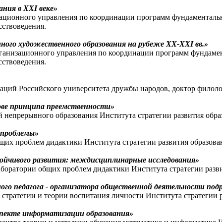
ния в XXI веке»
изационного управления по координации программ фундаментал
сствоведения.
ного художественного образования на рубеже XX-XXI вв.»
организационного управления по координации программ фундам
сствоведения.
ций Российского университета дружбы народов, доктор филоло
ове принципа преемственности»
непрерывного образования Института стратегии развития образ
 проблемы»
их проблем дидактики Института стратегии развития образован
стойчивого развития: междисциплинарные исследования»
боратории общих проблем дидактики Института стратегии разви
ого педагога - организатора общественной деятельности под
стратегии и теории воспитания личности Института стратегии р
спекте информатизации образования»