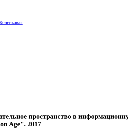
 Коненкова»
льное пространство в информационную э
ion Age". 2017