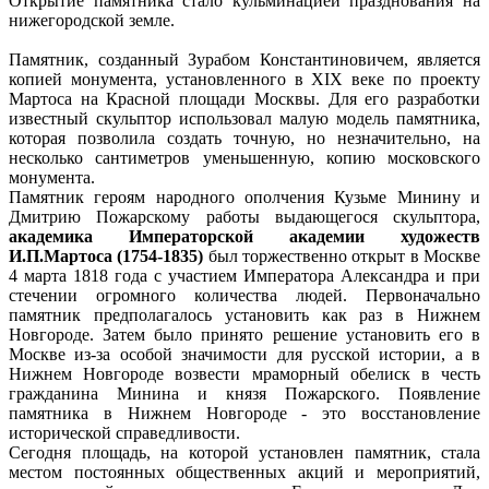
Открытие памятника стало кульминацией празднования на
нижегородской земле.
Памятник, созданный Зурабом Константиновичем, является
копией монумента, установленного в ХIХ веке по проекту
Мартоса на Красной площади Москвы. Для его разработки
известный скульптор использовал малую модель памятника,
которая позволила создать точную, но незначительно, на
несколько сантиметров уменьшенную, копию московского
монумента.
Памятник героям народного ополчения Кузьме Минину и
Дмитрию Пожарскому работы выдающегося скульптора,
академика Императорской академии художеств
И.П.Мартоса (1754-1835)
был торжественно открыт в Москве
4 марта 1818 года с участием Императора Александра и при
стечении огромного количества людей. Первоначально
памятник предполагалось установить как раз в Нижнем
Новгороде. Затем было принято решение установить его в
Москве из-за особой значимости для русской истории, а в
Нижнем Новгороде возвести мраморный обелиск в честь
гражданина Минина и князя Пожарского. Появление
памятника в Нижнем Новгороде - это восстановление
исторической справедливости.
Сегодня площадь, на которой установлен памятник, стала
местом постоянных общественных акций и мероприятий,