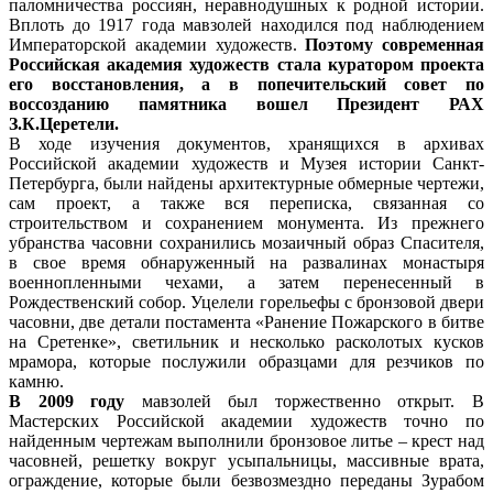
паломничества россиян, неравнодушных к родной истории.
Вплоть до 1917 года мавзолей находился под наблюдением
Императорской академии художеств.
Поэтому современная
Российская академия художеств стала куратором проекта
его восстановления, а в попечительский совет по
воссозданию памятника вошел Президент РАХ
З.К.Церетели.
В ходе изучения документов, хранящихся в архивах
Российской академии художеств и Музея истории Санкт-
Петербурга, были найдены архитектурные обмерные чертежи,
сам проект, а также вся переписка, связанная со
строительством и сохранением монумента. Из прежнего
убранства часовни сохранились мозаичный образ Спасителя,
в свое время обнаруженный на развалинах монастыря
военнопленными чехами, а затем перенесенный в
Рождественский собор. Уцелели горельефы с бронзовой двери
часовни, две детали постамента «Ранение Пожарского в битве
на Сретенке», светильник и несколько расколотых кусков
мрамора, которые послужили образцами для резчиков по
камню.
В 2009 году
мавзолей был торжественно открыт. В
Мастерских Российской академии художеств точно по
найденным чертежам выполнили бронзовое литье – крест над
часовней, решетку вокруг усыпальницы, массивные врата,
ограждение, которые были безвозмездно переданы Зурабом