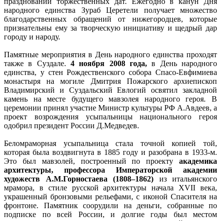
празднований торжественных дат. Ежегодно в канун Дня
народного единства Зураб Церетели получает множество
благодарственных обращений от нижегородцев, которые
признательны ему за творческую инициативу и щедрый дар
городу и народу.
Памятные мероприятия в День народного единства проходят
также в Суздале.
4 ноября 2008 года,
в День народного
единства, у стен Рождественского собора Спасо-Евфимиева
монастыря на могиле Дмитрия Пожарского архиепископ
Владимирский и Суздальский Евлогий освятил закладной
камень на месте будущего мавзолея народного героя. В
церемонии принял участие Министр культуры РФ А.Авдеев, а
проект возрождения усыпальницы национального героя
одобрил президент России Д.Медведев.
Беломраморная усыпальница стала точной копией той,
которая была воздвигнута в 1885 году и разобрана в 1933-м.
Это был мавзолей, построенный по проекту
академика
архитектуры, профессора Императорской академии
художеств А.М.Горностаева (1808–1862)
из итальянского
мрамора, в стиле русской архитектуры начала XVII века,
украшенный бронзовыми рельефами, с иконой Спасителя на
фронтоне. Памятник соорудили на деньги, собранные по
подписке по всей России, и долгие годы был местом