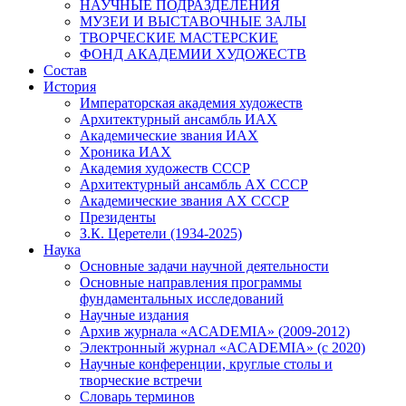
НАУЧНЫЕ ПОДРАЗДЕЛЕНИЯ
МУЗЕИ И ВЫСТАВОЧНЫЕ ЗАЛЫ
ТВОРЧЕСКИЕ МАСТЕРСКИЕ
ФОНД АКАДЕМИИ ХУДОЖЕСТВ
Состав
История
Императорская академия художеств
Архитектурный ансамбль ИАХ
Академические звания ИАХ
Хроника ИАХ
Академия художеств СССР
Архитектурный ансамбль АХ СССР
Академические звания АХ СССР
Президенты
З.К. Церетели (1934-2025)
Наука
Основные задачи научной деятельности
Основные направления программы
фундаментальных исследований
Научные издания
Архив журнала «ACADEMIA» (2009-2012)
Электронный журнал «ACADEMIA» (с 2020)
Научные конференции, круглые столы и
творческие встречи
Словарь терминов