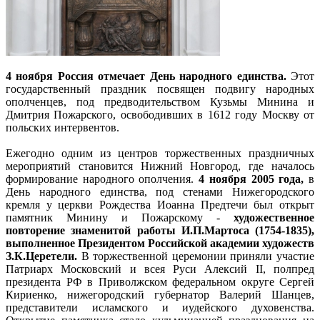
4 ноября Россия отмечает День народного единства.
Этот
государственный праздник посвящен подвигу народных
ополченцев, под предводительством Кузьмы Минина и
Дмитрия Пожарского, освободивших в 1612 году Москву от
польских интервентов.
Ежегодно одним из центров торжественных праздничных
мероприятий становится Нижний Новгород, где началось
формирование народного ополчения.
4 ноября 2005 года,
в
День народного единства, под стенами Нижегородского
кремля у церкви Рождества Иоанна Предтечи был открыт
памятник Минину и Пожарскому -
художественное
повторение знаменитой работы И.П.Мартоса (1754-1835),
выполненное Президентом Российской академии художеств
З.К.Церетели.
В торжественной церемонии приняли участие
Патриарх Московский и всея Руси Алексий II, полпред
президента РФ в Приволжском федеральном округе Сергей
Кириенко, нижегородский губернатор Валерий Шанцев,
представители исламского и иудейского духовенства.