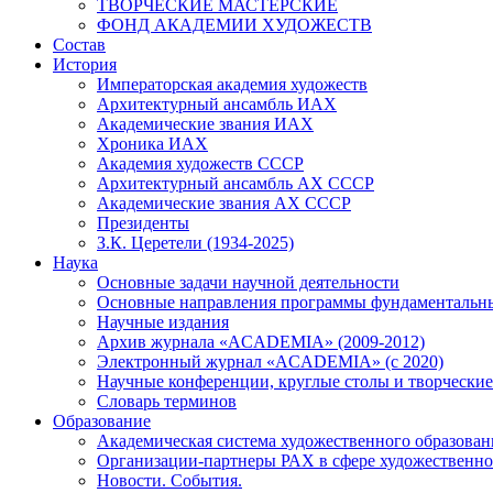
ТВОРЧЕСКИЕ МАСТЕРСКИЕ
ФОНД АКАДЕМИИ ХУДОЖЕСТВ
Состав
История
Императорская академия художеств
Архитектурный ансамбль ИАХ
Академические звания ИАХ
Хроника ИАХ
Академия художеств СССР
Архитектурный ансамбль АХ СССР
Академические звания АХ СССР
Президенты
З.К. Церетели (1934-2025)
Наука
Основные задачи научной деятельности
Основные направления программы фундаментальн
Научные издания
Архив журнала «ACADEMIA» (2009-2012)
Электронный журнал «ACADEMIA» (с 2020)
Научные конференции, круглые столы и творческие
Словарь терминов
Образование
Академическая система художественного образован
Организации-партнеры РАХ в сфере художественно
Новости. События.