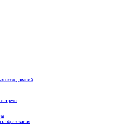
ых исследований
 встречи
ия
го образования