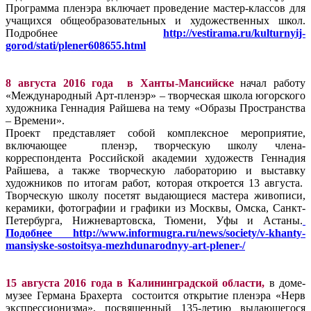
Программа пленэра включает проведение мастер-классов для
учащихся общеобразовательных и художественных школ.
Подробнее
http://vestirama.ru/kulturnyij-
gorod/stati/plener608655.html
8 августа 2016 года в Ханты-Мансийске
начал работу
«Международный Арт-пленэр» – творческая школа югорского
художника Геннадия Райшева на тему «Образы Пространства
– Времени».
Проект представляет собой комплексное мероприятие,
включающее пленэр, творческую школу члена-
корреспондента Российской академии художеств Геннадия
Райшева, а также творческую лабораторию и выставку
художников по итогам работ, которая откроется 13 августа.
Творческую школу посетят выдающиеся мастера живописи,
керамики, фотографии и графики из Москвы, Омска, Санкт-
Петербурга, Нижневартовска, Тюмени, Уфы и Астаны.
Подобнее
http://www.informugra.ru/news/society/v-khanty-
mansiyske-sostoitsya-mezhdunarodnyy-art-plener-/
15 августа 2016 года в Калининградской области,
в доме-
музее Германа Брахерта состоится открытие пленэра «Нерв
экспрессионизма», посвященный 135-летию выдающегося