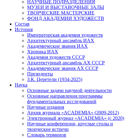
НАУЧНЫЕ ПОДРАЗДЕЛЕНИЯ
МУЗЕИ И ВЫСТАВОЧНЫЕ ЗАЛЫ
ТВОРЧЕСКИЕ МАСТЕРСКИЕ
ФОНД АКАДЕМИИ ХУДОЖЕСТВ
Состав
История
Императорская академия художеств
Архитектурный ансамбль ИАХ
Академические звания ИАХ
Хроника ИАХ
Академия художеств СССР
Архитектурный ансамбль АХ СССР
Академические звания АХ СССР
Президенты
З.К. Церетели (1934-2025)
Наука
Основные задачи научной деятельности
Основные направления программы
фундаментальных исследований
Научные издания
Архив журнала «ACADEMIA» (2009-2012)
Электронный журнал «ACADEMIA» (с 2020)
Научные конференции, круглые столы и
творческие встречи
Словарь терминов