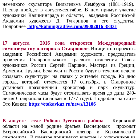
немецкого скульптора Вильгельма Лембрука (1881-1919).
Пленэр пройдет в августе-сентябре. В нем примут участие
художники Калининграда и области, академик Российской
Академии художеств Д. Тугаринов и его студенты.
Подробнее-
http://kaliningradlive.com/09082016-38431
17 августа 2016 года откроется Международный
симпозиум скульпторов в Ставрополе.
Инициатор проекта -
академик Российской Академии художеств, председатель
правления Ставропольского краевого отделения Союза
художников России Сергей Паршин. Мастера из Греции,
Армении, Грузии, Беларуси и России будут в течение недели
создавать скульптуры на глазах у жителей города. Ко дню
города, который отмечается 17 сентября, в Ставрополе
установят праздничный хронограф и парк скульптур.
Символические часы будут отсчитывать время до даты 240-
летия Ставрополя (основан в 1777 году). Подробно на сайте
Это Кавказ:
https://etokavkaz.ru/news/13106
В августе селе Рябово Зуевского района
Кировской
области на малой родине братьев Васнецовых проходят
Всероссийский Васнецовский пленэр и Керамический
симпозиум. В пленэре принимают участие 14 художников из