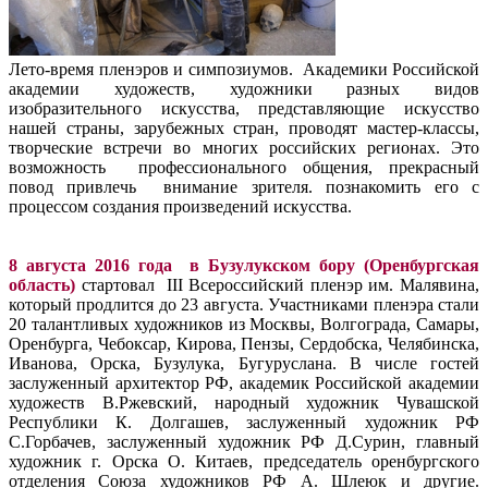
Лето-время пленэров и симпозиумов. Академики Российской
академии художеств, художники разных видов
изобразительного искусства, представляющие искусство
нашей страны, зарубежных стран, проводят мастер-классы,
творческие встречи во многих российских регионах. Это
возможность профессионального общения, прекрасный
повод привлечь внимание зрителя. познакомить его с
процессом создания произведений искусства.
8 августа 2016 года в Бузулукском бору (Оренбургская
область)
стартовал III Всероссийский пленэр им. Малявина,
который продлится до 23 августа. Участниками пленэра стали
20 талантливых художников из Москвы, Волгограда, Самары,
Оренбурга, Чебоксар, Кирова, Пензы, Сердобска, Челябинска,
Иванова, Орска, Бузулука, Бугуруслана. В числе гостей
заслуженный архитектор РФ, академик Российской академии
художеств В.Ржевский, народный художник Чувашской
Республики К. Долгашев, заслуженный художник РФ
С.Горбачев, заслуженный художник РФ Д.Сурин, главный
художник г. Орска О. Китаев, председатель оренбургского
отделения Союза художников РФ А. Шлеюк и другие.