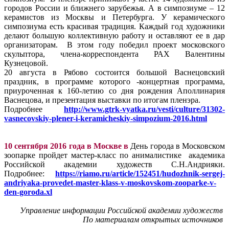
городов России и ближнего зарубежья. А в симпозиуме – 12
керамистов из Москвы и Петербурга. У керамического
симпозиума есть красивая традиция. Каждый год художники
делают большую коллективную работу и оставляют ее в дар
организаторам. В этом году победил проект московского
скульптора, члена-корреспондента РАХ Валентины
Кузнецовой.
20 августа в Рябово состоится большой Васнецовский
праздник, в программе которого -концертная программа,
приуроченная к 160-летию со дня рождения Аполлинария
Васнецова, и презентация выставки по итогам пленэра.
Подробнее
http://www.gtrk-vyatka.ru/vesti/culture/31302-
vasnecovskiy-plener-i-keramicheskiy-simpozium-2016.html
10 сентября 2016 года в Москве в
День города в Московском
зоопарке пройдет мастер-класс по анималистике академика
Российской академии художеств С.Н.Андрияки.
Подробнее:
https://riamo.ru/article/152451/hudozhnik-sergej-
andriyaka-provedet-master-klass-v-moskovskom-zooparke-v-
den-goroda.xl
Управление информации Российской академии художеств
По материалам открытых источников