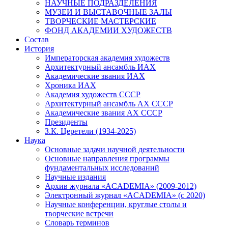
НАУЧНЫЕ ПОДРАЗДЕЛЕНИЯ
МУЗЕИ И ВЫСТАВОЧНЫЕ ЗАЛЫ
ТВОРЧЕСКИЕ МАСТЕРСКИЕ
ФОНД АКАДЕМИИ ХУДОЖЕСТВ
Состав
История
Императорская академия художеств
Архитектурный ансамбль ИАХ
Академические звания ИАХ
Хроника ИАХ
Академия художеств СССР
Архитектурный ансамбль АХ СССР
Академические звания АХ СССР
Президенты
З.К. Церетели (1934-2025)
Наука
Основные задачи научной деятельности
Основные направления программы
фундаментальных исследований
Научные издания
Архив журнала «ACADEMIA» (2009-2012)
Электронный журнал «ACADEMIA» (с 2020)
Научные конференции, круглые столы и
творческие встречи
Словарь терминов