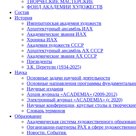
ТВОРЧЕСКИЕ МАСТЕРСКИЕ
ФОНД АКАДЕМИИ ХУДОЖЕСТВ
Состав
История
Императорская академия художеств
Архитектурный ансамбль ИАХ
Академические звания ИАХ
Хроника ИАХ
Академия художеств СССР
Архитектурный ансамбль АХ СССР
Академические звания АХ СССР
Президенты
З.К. Церетели (1934-2025)
Наука
Основные задачи научной деятельности
Основные направления программы фундаментальн
Научные издания
Архив журнала «ACADEMIA» (2009-2012)
Электронный журнал «ACADEMIA» (с 2020)
Научные конференции, круглые столы и творческие
Словарь терминов
Образование
Академическая система художественного образован
Организации-партнеры РАХ в сфере художественно
Новости. События.