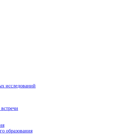
ых исследований
 встречи
ия
го образования