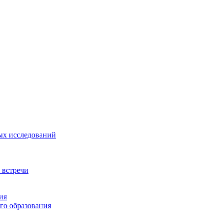
ых исследований
 встречи
ия
го образования