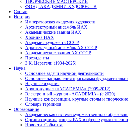
ТВОРЧЕСКИЕ МАСТЕРСКИЕ
ФОНД АКАДЕМИИ ХУДОЖЕСТВ
Состав
История
Императорская академия художеств
Архитектурный ансамбль ИАХ
Академические звания ИАХ
Хроника ИАХ
Академия художеств СССР
Архитектурный ансамбль АХ СССР
Академические звания АХ СССР
Президенты
З.К. Церетели (1934-2025)
Наука
Основные задачи научной деятельности
Основные направления программы фундаментальн
Научные издания
Архив журнала «ACADEMIA» (2009-2012)
Электронный журнал «ACADEMIA» (с 2020)
Научные конференции, круглые столы и творческие
Словарь терминов
Образование
Академическая система художественного образован
Организации-партнеры РАХ в сфере художественно
Новости. События.