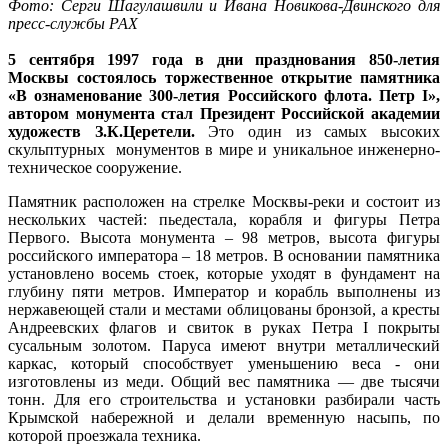
Фото: Серги Шагулашвили и Ивана Новикова-Двинского для
пресс-службы РАХ
5 сентября 1997 года в дни празднования 850-летия
Москвы состоялось торжественное открытие памятника
«В ознаменование 300-летия Российского флота. Петр I»,
автором монумента стал Президент Российской академии
художеств З.К.Церетели.
Это один из самых высоких
скульптурных монументов в мире и уникальное инженерно-
техническое сооружение.
Памятник расположен на стрелке Москвы-реки и состоит из
нескольких частей: пьедестала, корабля и фигуры Петра
Первого. Высота монумента – 98 метров, высота фигуры
российского императора – 18 метров. В основании памятника
установлено восемь стоек, которые уходят в фундамент на
глубину пяти метров. Император и корабль выполнены из
нержавеющей стали и местами облицованы бронзой, а кресты
Андреевских флагов и свиток в руках Петра I покрыты
сусальным золотом. Паруса имеют внутри металлический
каркас, который способствует уменьшению веса - они
изготовлены из меди. Общий вес памятника — две тысячи
тонн. Для его строительства и установки разбирали часть
Крымской набережной и делали временную насыпь, по
которой проезжала техника.