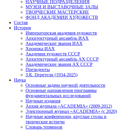
НАУЧНЫЕ ПОДРАЗДЕЛЕНИЯ
МУЗЕИ И ВЫСТАВОЧНЫЕ ЗАЛЫ
ТВОРЧЕСКИЕ МАСТЕРСКИЕ
ФОНД АКАДЕМИИ ХУДОЖЕСТВ
Состав
История
Императорская академия художеств
Архитектурный ансамбль ИАХ
Академические звания ИАХ
Хроника ИАХ
Академия художеств СССР
Архитектурный ансамбль АХ СССР
Академические звания АХ СССР
Президенты
З.К. Церетели (1934-2025)
Наука
Основные задачи научной деятельности
Основные направления программы
фундаментальных исследований
Научные издания
Архив журнала «ACADEMIA» (2009-2012)
Электронный журнал «ACADEMIA» (с 2020)
Научные конференции, круглые столы и
творческие встречи
Словарь терминов