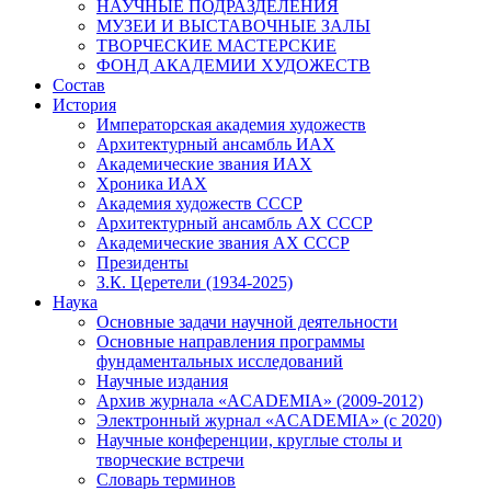
НАУЧНЫЕ ПОДРАЗДЕЛЕНИЯ
МУЗЕИ И ВЫСТАВОЧНЫЕ ЗАЛЫ
ТВОРЧЕСКИЕ МАСТЕРСКИЕ
ФОНД АКАДЕМИИ ХУДОЖЕСТВ
Состав
История
Императорская академия художеств
Архитектурный ансамбль ИАХ
Академические звания ИАХ
Хроника ИАХ
Академия художеств СССР
Архитектурный ансамбль АХ СССР
Академические звания АХ СССР
Президенты
З.К. Церетели (1934-2025)
Наука
Основные задачи научной деятельности
Основные направления программы
фундаментальных исследований
Научные издания
Архив журнала «ACADEMIA» (2009-2012)
Электронный журнал «ACADEMIA» (с 2020)
Научные конференции, круглые столы и
творческие встречи
Словарь терминов