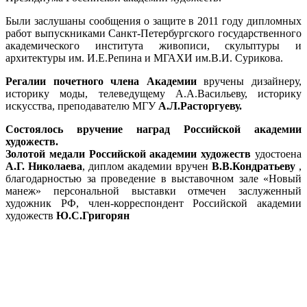
Были заслушаны сообщения о защите в 2011 году дипломных
работ выпускниками Санкт-Петербургского государственного
академического института живописи, скульптуры и
архитектуры им. И.Е.Репина и МГАХИ им.В.И. Сурикова.
Регалии почетного члена Академии
вручены дизайнеру,
историку моды, телеведущему А.А.Васильеву, историку
искусства, преподавателю МГУ
А.Л.Расторгуеву.
Состоялось вручение наград Российской академии
художеств.
Золотой медали Российской академии художеств
удостоена
А.Г. Николаева
, диплом академии вручен
В.В.Кондратьеву
,
благодарностью за проведение в выставочном зале «Новый
манеж» персональной выставки отмечен заслуженный
художник РФ, член-корреспондент Российской академии
художеств
Ю.С.Григорян