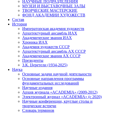
НАУЧНЫЕ ПОДРАЗДЕЛЕНИЯ
МУЗЕИ И ВЫСТАВОЧНЫЕ ЗАЛЫ
ТВОРЧЕСКИЕ МАСТЕРСКИЕ
ФОНД АКАДЕМИИ ХУДОЖЕСТВ
Состав
История
Императорская академия художеств
Архитектурный ансамбль ИАХ
Академические звания ИАХ
Хроника ИАХ
Академия художеств СССР
Архитектурный ансамбль АХ СССР
Академические звания АХ СССР
Президенты
З.К. Церетели (1934-2025)
Наука
Основные задачи научной деятельности
Основные направления программы
фундаментальных исследований
Научные издания
Архив журнала «ACADEMIA» (2009-2012)
Электронный журнал «ACADEMIA» (с 2020)
Научные конференции, круглые столы и
творческие встречи
Словарь терминов