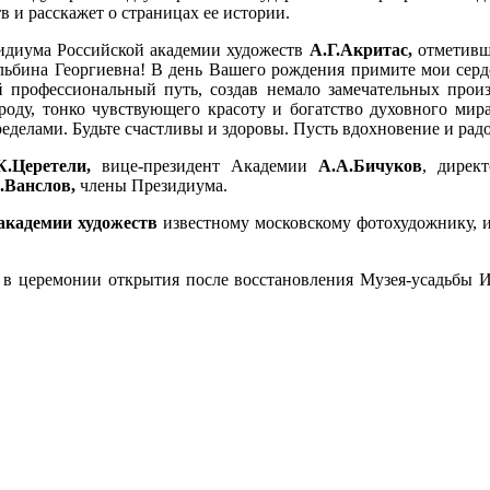
 и расскажет о страницах ее истории.
зидиума Российской академии художеств
А.Г.Акритас,
отметивше
ьбина Георгиевна! В день Вашего рождения примите мои серд
профессиональный путь, создав немало замечательных произ
ироду, тонко чувствующего красоту и богатство духовного мир
пределами. Будьте счастливы и здоровы. Пусть вдохновение и р
К.Церетели,
вице-президент Академии
А.А.Бичуков
, дирек
.Ванслов,
члены Президиума.
 академии художеств
известному московскому фотохудожнику, 
 в церемонии открытия после восстановления Музея-усадьбы И.