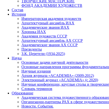
ТВОРЧЕСКИЕ МАСТЕРСКИЕ
ФОНД АКАДЕМИИ ХУДОЖЕСТВ
Состав
История
Императорская академия художеств
Архитектурный ансамбль ИАХ
Академические звания ИАХ
Хроника ИАХ
Академия художеств СССР
Архитектурный ансамбль АХ СССР
Академические звания АХ СССР
Президенты
З.К. Церетели (1934-2025)
Наука
Основные задачи научной деятельности
Основные направления программы фундаментальн
Научные издания
Архив журнала «ACADEMIA» (2009-2012)
Электронный журнал «ACADEMIA» (с 2020)
Научные конференции, круглые столы и творческие
Словарь терминов
Образование
Академическая система художественного образован
Организации-партнеры РАХ в сфере художественно
Новости. События.