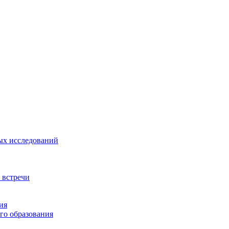
ых исследований
 встречи
ия
го образования