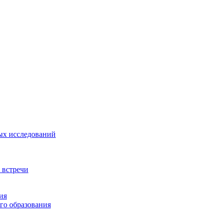
ых исследований
 встречи
ия
го образования