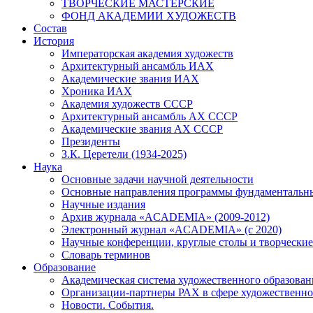
ТВОРЧЕСКИЕ МАСТЕРСКИЕ
ФОНД АКАДЕМИИ ХУДОЖЕСТВ
Состав
История
Императорская академия художеств
Архитектурный ансамбль ИАХ
Академические звания ИАХ
Хроника ИАХ
Академия художеств СССР
Архитектурный ансамбль АХ СССР
Академические звания АХ СССР
Президенты
З.К. Церетели (1934-2025)
Наука
Основные задачи научной деятельности
Основные направления программы фундаментальн
Научные издания
Архив журнала «ACADEMIA» (2009-2012)
Электронный журнал «ACADEMIA» (с 2020)
Научные конференции, круглые столы и творческие
Словарь терминов
Образование
Академическая система художественного образован
Организации-партнеры РАХ в сфере художественно
Новости. События.