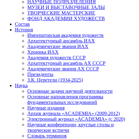
НАУЧНЫЕ ПОДРАЗДЕЛЕНИЯ
МУЗЕИ И ВЫСТАВОЧНЫЕ ЗАЛЫ
ТВОРЧЕСКИЕ МАСТЕРСКИЕ
ФОНД АКАДЕМИИ ХУДОЖЕСТВ
Состав
История
Императорская академия художеств
Архитектурный ансамбль ИАХ
Академические звания ИАХ
Хроника ИАХ
Академия художеств СССР
Архитектурный ансамбль АХ СССР
Академические звания АХ СССР
Президенты
З.К. Церетели (1934-2025)
Наука
Основные задачи научной деятельности
Основные направления программы
фундаментальных исследований
Научные издания
Архив журнала «ACADEMIA» (2009-2012)
Электронный журнал «ACADEMIA» (с 2020)
Научные конференции, круглые столы и
творческие встречи
Словарь терминов