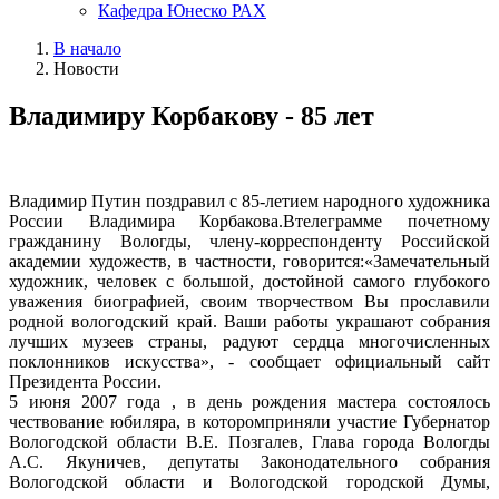
Кафедра Юнеско РАХ
В начало
Новости
Владимиру Корбакову - 85 лет
Владимир Путин поздравил с 85-летием народного художника
России Владимира Корбакова.Втелеграмме почетному
гражданину Вологды, члену-корреспонденту Российской
академии художеств, в частности, говорится:«Замечательный
художник, человек с большой, достойной самого глубокого
уважения биографией, своим творчеством Вы прославили
родной вологодский край. Ваши работы украшают собрания
лучших музеев страны, радуют сердца многочисленных
поклонников искусства», - сообщает официальный сайт
Президента России.
5 июня 2007 года , в день рождения мастера состоялось
чествование юбиляра, в которомприняли участие Губернатор
Вологодской области В.Е. Позгалев, Глава города Вологды
А.С. Якуничев, депутаты Законодательного собрания
Вологодской области и Вологодской городской Думы,