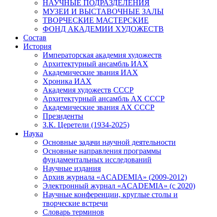
НАУЧНЫЕ ПОДРАЗДЕЛЕНИЯ
МУЗЕИ И ВЫСТАВОЧНЫЕ ЗАЛЫ
ТВОРЧЕСКИЕ МАСТЕРСКИЕ
ФОНД АКАДЕМИИ ХУДОЖЕСТВ
Состав
История
Императорская академия художеств
Архитектурный ансамбль ИАХ
Академические звания ИАХ
Хроника ИАХ
Академия художеств СССР
Архитектурный ансамбль АХ СССР
Академические звания АХ СССР
Президенты
З.К. Церетели (1934-2025)
Наука
Основные задачи научной деятельности
Основные направления программы
фундаментальных исследований
Научные издания
Архив журнала «ACADEMIA» (2009-2012)
Электронный журнал «ACADEMIA» (с 2020)
Научные конференции, круглые столы и
творческие встречи
Словарь терминов