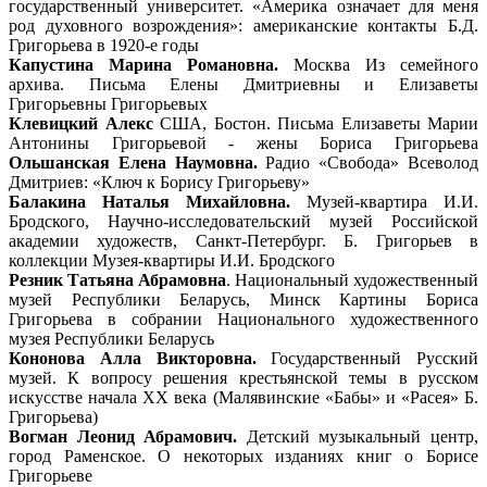
государственный университет. «Америка означает для меня
род духовного возрождения»: американские контакты Б.Д.
Григорьева в 1920-е годы
Капустина Марина Романовна.
Москва Из семейного
архива. Письма Елены Дмитриевны и Елизаветы
Григорьевны Григорьевых
Клевицкий Алекс
США, Бостон. Письма Елизаветы Марии
Антонины Григорьевой - жены Бориса Григорьева
Ольшанская Елена Наумовна.
Радио «Свобода» Всеволод
Дмитриев: «Ключ к Борису Григорьеву»
Балакина Наталья Михайловна.
Музей-квартира И.И.
Бродского, Научно-исследовательский музей Российской
академии художеств, Санкт-Петербург. Б. Григорьев в
коллекции Музея-квартиры И.И. Бродского
Резник Татьяна Абрамовна
. Национальный художественный
музей Республики Беларусь, Минск Картины Бориса
Григорьева в собрании Национального художественного
музея Республики Беларусь
Кононова Алла Викторовна.
Государственный Русский
музей. К вопросу решения крестьянской темы в русском
искусстве начала ХХ века (Малявинские «Бабы» и «Расея» Б.
Григорьева)
Вогман Леонид Абрамович.
Детский музыкальный центр,
город Раменское. О некоторых изданиях книг о Борисе
Григорьеве