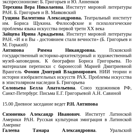
экспрессионизме: Б. Григорьев и Ю. Анненков
Терехина Вера Николаевна
. Институт мировой литературы
РАН. Б. Григорьев и В. Маяковский
Гущина Валентина Александровна.
Театральный институт
им. Бориса Щукина. Философские и психологические
проблемы языка искусства первой трети ХХ века
Зайцева Ирина Аркадьевна
. Институт мировой литературы
РАН. «И я и Вы - достоянием стали вечности» (Б. Григорьев и
М. Горький)
Антипова Римма Никандровна.
Псковский
государственный историко-архитектурный и художественный
музей-заповедник. К биографии Бориса Григорьева. По
материалам переписки с баронессой Марией Дмитриевной
Врангель
Фомин Дмитрий Владимирович
. НИИ теории и
истории изобразительных искусств РАХ. Проблемы искусства
в эпистолярном наследии Б. Григорьева
Соловьева Белла Анатольевна
. Союз художников РФ,
Санкт-Петербург. Письма Е.Г. Григорьевой А.Н. Савиной
15.00 Дневное заседание ведет
Р.Н. Антипова
Сизоненко Александр Иванович
. Институт Латинской
Америки РАН. Русская культурная эмиграция в Латинской
Америке
Галеева Тамара Александровна
. Уральский