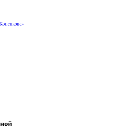
 Коненкова»
иной