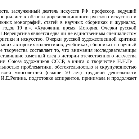
еств, заслуженный деятель искусств РФ, профессор, ведущий
пециалист в области дореволюционного русского искусства и
льных монографий, статей в научных сборниках и журналах,
 годов 19 в.», «Художник, время. История. Очерки русской
А.Г.Верещагина является едва ли не единственным специалистом
ритики и искусство. Очерки русской художественной критики
ольших авторских коллективов, учебниках, сборниках в научный
 творчества составляет то, что внимания исследовательницы
оставившие заметный след в истории отечественного искусства
мии Союза художников СССР, а книга о творчестве Н.Н.Ге –
ьностью проблематики, обстоятельностью и скрупулезностью
своей многолетней (свыше 50 лет) трудовой деятельности
 И.Е.Репина, подготовке аспирантов, принимала и продолжает