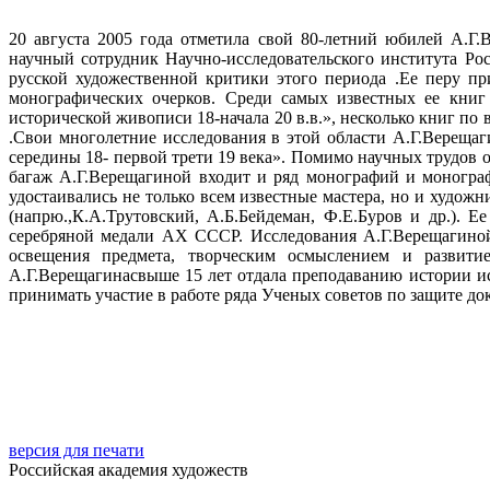
20 августа 2005 года отметила свой 80-летний юбилей А.Г.
научный сотрудник Научно-исследовательского института Ро
русской художественной критики этого периода .Ее перу п
монографических очерков. Среди самых известных ее книг 
исторической живописи 18-начала 20 в.в.», несколько книг по
.Свои многолетние исследования в этой области А.Г.Вереща
середины 18- первой трети 19 века». Помимо научных трудов о
багаж А.Г.Верещагиной входит и ряд монографий и монограф
удостаивались не только всем известные мастера, но и худож
(напрю.,К.А.Трутовский, А.Б.Бейдеман, Ф.Е.Буров и др.).
серебряной медали АХ СССР. Исследования А.Г.Верещагиной
освещения предмета, творческим осмыслением и развитие
А.Г.Верещагинасвыше 15 лет отдала преподаванию истории ис
принимать участие в работе ряда Ученых советов по защите до
версия для печати
Российская академия художеств