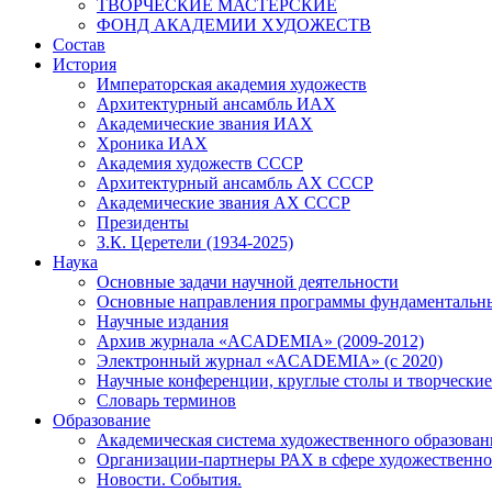
ТВОРЧЕСКИЕ МАСТЕРСКИЕ
ФОНД АКАДЕМИИ ХУДОЖЕСТВ
Состав
История
Императорская академия художеств
Архитектурный ансамбль ИАХ
Академические звания ИАХ
Хроника ИАХ
Академия художеств СССР
Архитектурный ансамбль АХ СССР
Академические звания АХ СССР
Президенты
З.К. Церетели (1934-2025)
Наука
Основные задачи научной деятельности
Основные направления программы фундаментальн
Научные издания
Архив журнала «ACADEMIA» (2009-2012)
Электронный журнал «ACADEMIA» (с 2020)
Научные конференции, круглые столы и творческие
Словарь терминов
Образование
Академическая система художественного образован
Организации-партнеры РАХ в сфере художественно
Новости. События.