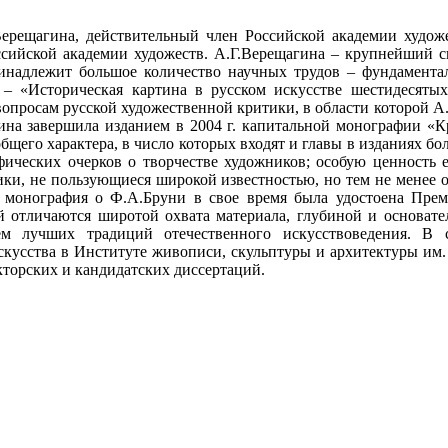
Верещагина, действительный член Российской академии худож
ссийской академии художеств. А.Г.Верещагина – крупнейший с
ринадлежит большое количество научных трудов – фундамента
– «Историческая картина в русском искусстве шестидесятых
 вопросам русской художественной критики, в области которой 
гина завершила изданием в 2004 г. капитальной монографии «К
бщего характера, в число которых входят и главы в изданиях б
ических очерков о творчестве художников; особую ценность ее
ники, не пользующиеся широкой известностью, но тем не менее 
 Ее монография о Ф.А.Бруни в свое время была удостоена Пре
 отличаются широтой охвата материала, глубиной и основател
м лучших традиций отечественного искусствоведения. В 
кусства в Институте живописи, скульптуры и архитектуры им.
кторских и кандидатских диссертаций.