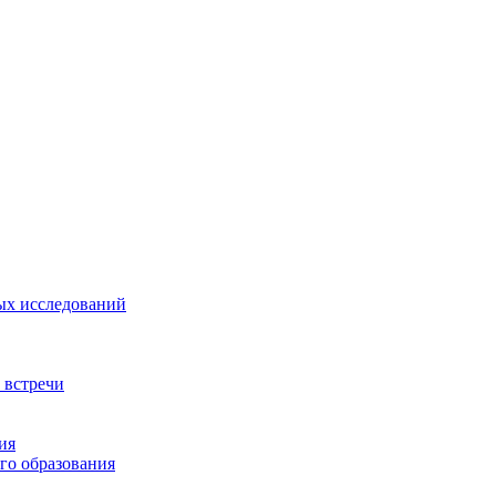
ых исследований
 встречи
ия
го образования