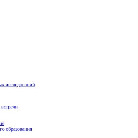
ых исследований
 встречи
ия
го образования