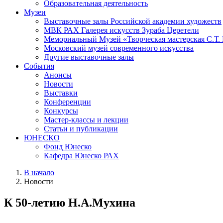
Образовательная деятельность
Музеи
Выставочные залы Российской академии художеств
МВК РАХ Галерея искусств Зураба Церетели
Мемориальный Музей «Творческая мастерская С.Т.
Московский музей современного искусства
Другие выставочные залы
События
Анонсы
Новости
Выставки
Конференции
Конкурсы
Мастер-классы и лекции
Статьи и публикации
ЮНЕСКО
Фонд Юнеско
Кафедра Юнеско РАХ
В начало
Новости
К 50-летию Н.А.Мухина