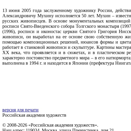
13 июня 2005 года заслуженному художнику России, действи
Александровичу Мухину исполняется 50 лет. Мухин – извест
русских живописцев. В основе монументальных композиций 
росписи Свято-Введенского собора Толгского монастыря (1997
(1996), росписи и иконостас церкви Святого Григория Нисс
живописи, он выработал на ее основе свою собственную жи
помощью композиционных решений, нюансов формы и цвета. 
работает в станковой живописи и скульптуре. Картины мастера
ХХ века, что проявляется и в сюжетах, и в пластическом 
характерно постоянство предметного мира – в его натюрморта
выполнена в 1994 г. и находится в Японии (префектура Ниигата
версия для печати
Российская академия художеств
© 2008-2026 «Российская академия художеств».
Наш адрес: 119034, Москва, улица Пречистенка, дом 21