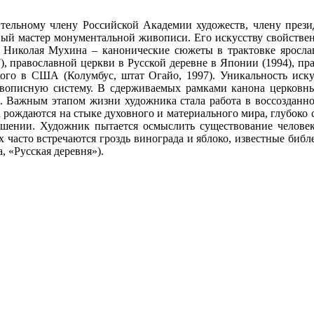
тельному члену Российской Академии художеств, члену прези
ный мастер монументальной живописи. Его искусству свойствен
Николая Мухина – канонические сюжеты в трактовке ярослав
), православной церкви в Русской деревне в Японии (1994), пр
кого в США (Колумбус, штат Огайо, 1997). Уникальность иску
вописную систему. В сдерживаемых рамками канона церковных
Важным этапом жизни художника стала работа в воссозданно
 рождаются на стыке духовного и материального мира, глубоко 
решении. Художник пытается осмыслить существование челов
х часто встречаются гроздь винограда и яблоко, известные би
, «Русская деревня»).