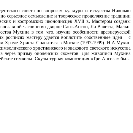
дентского совета по вопросам культуры и искусства Николаю
но серьезное осмысление и творческое продолжение традиции
ских и костромских иконописцев XVII в. Мастером созданы
авославной часовни во дворце Сант-Антон, Ла Валетта, Мальта
сства Мухина в том, что, изучив особенности древнерусской
 росписях мастеру удается воплотить собственные идеи – с
м Храме Христа Спасителя в Москве (1997-1999). Н.А.Мухин
символического христианского и знакового светского искусства
ека через призму библейских сюжетов. Для живописи Мухина
блейские символы. Скульптурная композиция «Три Ангела» была