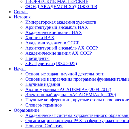
ТВОРЧЕСКИЕ МАСТЕРСКИЕ
ФОНД АКАДЕМИИ ХУДОЖЕСТВ
Состав
История
Императорская академия художеств
Архитектурный ансамбль ИАХ
Академические звания ИАХ
Хроника ИАХ
Академия художеств СССР
Архитектурный ансамбль АХ СССР
Академические звания АХ СССР
Президенты
З.К. Церетели (1934-2025)
Наука
Основные задачи научной деятельности
Основные направления программы фундаментальн
Научные издания
Архив журнала «ACADEMIA» (2009-2012)
Электронный журнал «ACADEMIA» (с 2020)
Научные конференции, круглые столы и творческие
Словарь терминов
Образование
Академическая система художественного образован
Организации-партнеры РАХ в сфере художественно
Новости. События.