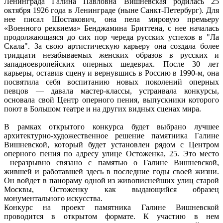
Ленинграда Галина Павловна Вишневская родилась 25
октября 1926 года в Ленинграде (ныне Санкт-Петербург). Для
нее писал Шостакович, она пела мировую премьеру
«Военного реквиема» Бенджамина Бриттена, с нее началась
продолжающаяся до сих пор череда русских успехов в "Ла
Скала". За свою артистическую карьеру она создала более
тридцати незабываемых женских образов в русских и
западноевропейских оперных шедеврах. После 30 лет
карьеры, оставив сцену и вернувшись в Россию в 1990-м, она
посвятила себя воспитанию новых поколений оперных
певцов — давала мастер-классы, устраивала конкурсы,
основала свой Центр оперного пения, выпускники которого
поют в Большом театре и на других видных сценах мира.
В рамках открытого конкурса будет выбрано лучшее
архитектурно-художественное решение памятника Галине
Вишневской, который будет установлен рядом с Центром
оперного пения по адресу улице Остоженка, 25. Это место
неразрывно связано с памятью о Галине Вишневской,
жившей и работавшей здесь в последние годы своей жизни.
Он войдет в панораму одной из живописнейших улиц старой
Москвы, Остоженку как выдающийся образец
монументального искусства.
Конкурс на проект памятника Галине Вишневской
проводится в открытом формате. К участию в нем