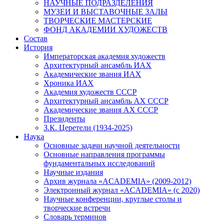
НАУЧНЫЕ ПОДРАЗДЕЛЕНИЯ
МУЗЕИ И ВЫСТАВОЧНЫЕ ЗАЛЫ
ТВОРЧЕСКИЕ МАСТЕРСКИЕ
ФОНД АКАДЕМИИ ХУДОЖЕСТВ
Состав
История
Императорская академия художеств
Архитектурный ансамбль ИАХ
Академические звания ИАХ
Хроника ИАХ
Академия художеств СССР
Архитектурный ансамбль АХ СССР
Академические звания АХ СССР
Президенты
З.К. Церетели (1934-2025)
Наука
Основные задачи научной деятельности
Основные направления программы
фундаментальных исследований
Научные издания
Архив журнала «ACADEMIA» (2009-2012)
Электронный журнал «ACADEMIA» (с 2020)
Научные конференции, круглые столы и
творческие встречи
Словарь терминов