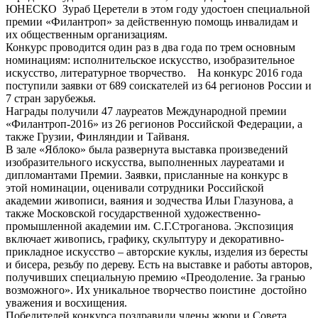
ЮНЕСКО Зураб Церетели в этом году удостоен специальной
премии «Филантроп» за действенную помощь инвалидам и
их общественным организациям.
Конкурс проводится один раз в два года по трем основным
номинациям: исполнительское искусство, изобразительное
искусство, литературное творчество. На конкурс 2016 года
поступили заявки от 689 соискателей из 64 регионов России и
7 стран зарубежья.
Награды получили 47 лауреатов Международной премии
«Филантроп-2016» из 26 регионов Российской Федерации, а
также Грузии, Финляндии и Тайваня.
В зале «Яблоко» была развернута выставка произведений
изобразительного искусства, выполненных лауреатами и
дипломантами Премии. Заявки, присланные на конкурс в
этой номинации, оценивали сотрудники Российской
академии живописи, ваяния и зодчества Ильи Глазунова, а
также Московской государственной художественно-
промышленной академии им. С.Г.Строганова. Экспозиция
включает живопись, графику, скульптуру и декоративно-
прикладное искусство – авторские куклы, изделия из бересты
и бисера, резьбу по дереву. Есть на выставке и работы авторов,
получивших специальную премию «Преодоление. За гранью
возможного». Их уникальное творчество поистине достойно
уважения и восхищения.
Победителей конкурса поздравили члены жюри и Совета