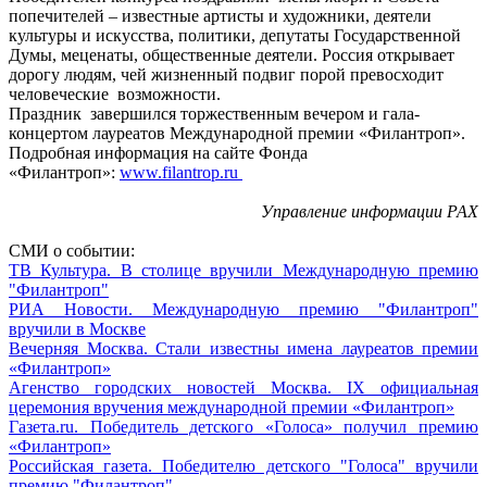
попечителей – известные артисты и художники, деятели
культуры и искусства, политики, депутаты Государственной
Думы, меценаты, общественные деятели. Россия открывает
дорогу людям, чей жизненный подвиг порой превосходит
человеческие возможности.
Праздник завершился торжественным вечером и гала-
концертом лауреатов Международной премии «Филантроп».
Подробная информация на сайте Фонда
«Филантроп»:
www.filantrop.ru
Управление информации РАХ
СМИ о событии:
ТВ Культура. В столице вручили Международную премию
"Филантроп"
РИА Новости. Международную премию "Филантроп"
вручили в Москве
Вечерняя Москва. Стали известны имена лауреатов премии
«Филантроп»
Агенство городских новостей Москва. IХ официальная
церемония вручения международной премии «Филантроп»
Газета.ru. Победитель детского «Голоса» получил премию
«Филантроп»
Российская газета. Победителю детского "Голоса" вручили
премию "Филантроп"