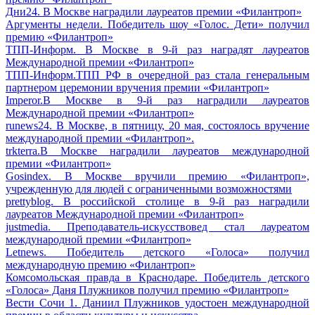
Дни24. В Москве наградили лауреатов премии «Филантроп»
Аргументы недели. Победитель шоу «Голос. Дети» получил
премию «Филантроп»
ТПП-Информ. В Москве в 9-й раз наградят лауреатов
Международной премии «Филантроп»
ТПП-Информ.ТПП РФ в очередной раз стала генеральным
партнером церемонии вручения премии «Филантроп»
Imperor.В Москве в 9-й раз наградили лауреатов
Международной премии «Филантроп»
runews24. В Москве, в пятницу, 20 мая, состоялось вручение
международной премии «Филантроп».
trkterra.В Москве наградили лауреатов международной
премии «Филантроп»
Gosindex. В Москве вручили премию «Филантроп»,
учрежденную для людей с ограниченными возможностями
prettyblog. В российской столице в 9-й раз наградили
лауреатов Международной премии «Филантроп»
justmedia. Преподаватель-искусствовед стал лауреатом
международной премии «Филантроп»
Letnews. Победитель детского «Голоса» получил
международную премию «Филантроп»
Комсомольская правда в Краснодаре. Победитель детского
«Голоса» Даня Плужников получил премию «Филантроп»
Вести Сочи 1. Даниил Плужников удостоен международной