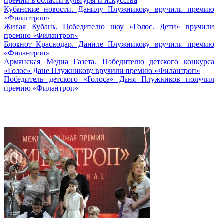
премии в области культуры и искусства
Кубанские новости. Данилу Плужникову вручили премию
«Филантроп»
Живая Кубань. Победителю шоу «Голос. Дети» вручили
премию «Филантроп»
Блокнот Краснодар. Даниле Плужникову вручили премию
«Филантроп»
Армянская Медиа Газета. Победителю детского конкурса
«Голос» Дане Плужникову вручили премию «Филантроп»
Победитель детского «Голоса» Даня Плужников получил
премию «Филантроп»