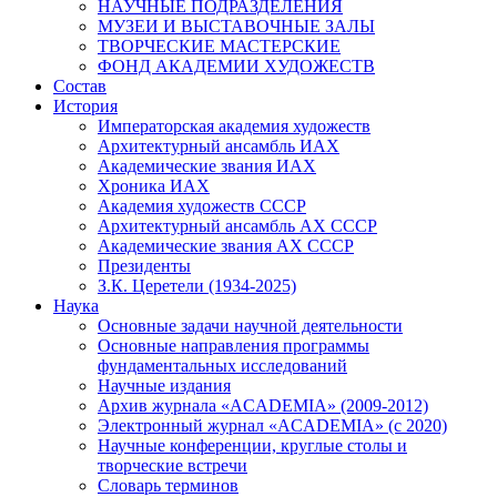
НАУЧНЫЕ ПОДРАЗДЕЛЕНИЯ
МУЗЕИ И ВЫСТАВОЧНЫЕ ЗАЛЫ
ТВОРЧЕСКИЕ МАСТЕРСКИЕ
ФОНД АКАДЕМИИ ХУДОЖЕСТВ
Состав
История
Императорская академия художеств
Архитектурный ансамбль ИАХ
Академические звания ИАХ
Хроника ИАХ
Академия художеств СССР
Архитектурный ансамбль АХ СССР
Академические звания АХ СССР
Президенты
З.К. Церетели (1934-2025)
Наука
Основные задачи научной деятельности
Основные направления программы
фундаментальных исследований
Научные издания
Архив журнала «ACADEMIA» (2009-2012)
Электронный журнал «ACADEMIA» (с 2020)
Научные конференции, круглые столы и
творческие встречи
Словарь терминов