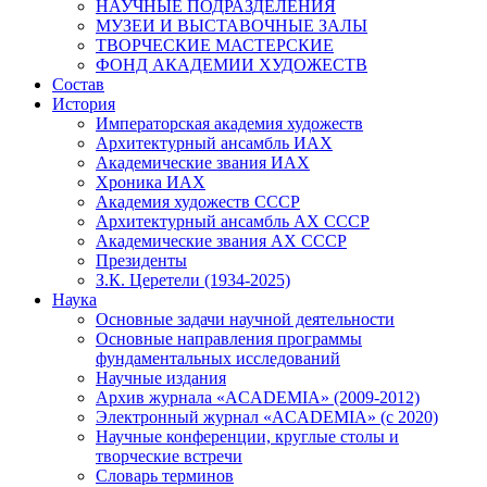
НАУЧНЫЕ ПОДРАЗДЕЛЕНИЯ
МУЗЕИ И ВЫСТАВОЧНЫЕ ЗАЛЫ
ТВОРЧЕСКИЕ МАСТЕРСКИЕ
ФОНД АКАДЕМИИ ХУДОЖЕСТВ
Состав
История
Императорская академия художеств
Архитектурный ансамбль ИАХ
Академические звания ИАХ
Хроника ИАХ
Академия художеств СССР
Архитектурный ансамбль АХ СССР
Академические звания АХ СССР
Президенты
З.К. Церетели (1934-2025)
Наука
Основные задачи научной деятельности
Основные направления программы
фундаментальных исследований
Научные издания
Архив журнала «ACADEMIA» (2009-2012)
Электронный журнал «ACADEMIA» (с 2020)
Научные конференции, круглые столы и
творческие встречи
Словарь терминов