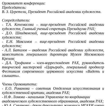
Оргкомитет конференции:
Председатель:
В. З. Церетели, Президент Российской академии художеств.
Сопредседатели:
- Т.А. Кочемасова – вице-президент Российской академии
художеств, Главный ученый секретарь Президиума РАХ;
- Д.О. Швидковский, вице-президент Российской академии
художеств;
- Е.Н. Максимов – вице-президент Российской академии
художеств;
- А.Л. Баталов – академик Российской академии художеств,
заместитель генерального директора Музеев Московского
Кремля;
- Д.А. Трофимов - член-корреспондент РАХ, руководитель
творческой мастерской «Царьград», генеральный продюсер
Фестиваля современного церковного искусства «Видеть и
слышать».
Члены Оргкомитета:
- Е.О. Романова – советник Отделения искусствознания и
художественной критики, академик РАХ;
- Н.Ф. Ломова - начальник Управление по координации
академического художественного образования, академик РАХ;
- Ю.А. Смирнова - декан факультета живописи МГАХИ имени