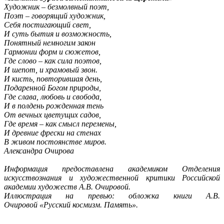
Художник – безмолвный поэт,
Поэт – говорящий художник,
Себя постигающий свет,
И суть бытия и возможность,
Понятный немногим закон
Гармонии форм и сюжетов,
Где слово – как сила поэтов,
И шепот, и храмовый звон.
И кисть, повторившая день,
Подаренной Богом природы,
Где слава, любовь и свобода,
И в полдень рожденная тень
От вечных цветущих садов,
Где время – как смысл перемены,
И древние фрески на стенах
В живом постоянстве миров.
Александра Очирова
Информация предоставлена академиком Отделения
искусствознания и художественной критики Российской
академии художеств А.В. Очировой.
Иллюстрация на превью: обложка книги А.В.
Очировой «Русский космизм. Память».