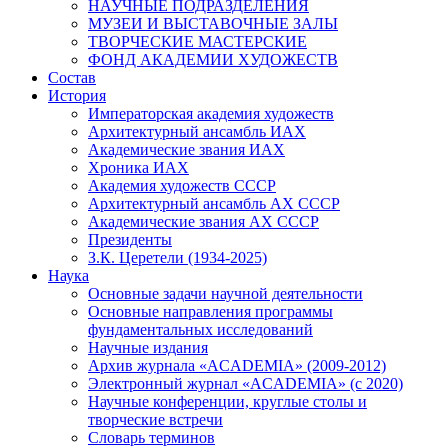
НАУЧНЫЕ ПОДРАЗДЕЛЕНИЯ
МУЗЕИ И ВЫСТАВОЧНЫЕ ЗАЛЫ
ТВОРЧЕСКИЕ МАСТЕРСКИЕ
ФОНД АКАДЕМИИ ХУДОЖЕСТВ
Состав
История
Императорская академия художеств
Архитектурный ансамбль ИАХ
Академические звания ИАХ
Хроника ИАХ
Академия художеств СССР
Архитектурный ансамбль АХ СССР
Академические звания АХ СССР
Президенты
З.К. Церетели (1934-2025)
Наука
Основные задачи научной деятельности
Основные направления программы
фундаментальных исследований
Научные издания
Архив журнала «ACADEMIA» (2009-2012)
Электронный журнал «ACADEMIA» (с 2020)
Научные конференции, круглые столы и
творческие встречи
Словарь терминов