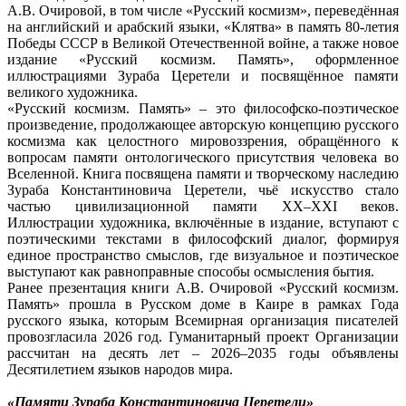
А.В. Очировой, в том числе «Русский космизм», переведённая
на английский и арабский языки, «Клятва» в память 80-летия
Победы СССР в Великой Отечественной войне, а также новое
издание «Русский космизм. Память», оформленное
иллюстрациями Зураба Церетели и посвящённое памяти
великого художника.
«Русский космизм. Память» – это философско-поэтическое
произведение, продолжающее авторскую концепцию русского
космизма как целостного мировоззрения, обращённого к
вопросам памяти онтологического присутствия человека во
Вселенной. Книга посвящена памяти и творческому наследию
Зураба Константиновича Церетели, чьё искусство стало
частью цивилизационной памяти ХХ–ХХI веков.
Иллюстрации художника, включённые в издание, вступают с
поэтическими текстами в философский диалог, формируя
единое пространство смыслов, где визуальное и поэтическое
выступают как равноправные способы осмысления бытия.
Ранее презентация книги А.В. Очировой «Русский космизм.
Память» прошла в Русском доме в Каире в рамках Года
русского языка, которым Всемирная организация писателей
провозгласила 2026 год. Гуманитарный проект Организации
рассчитан на десять лет – 2026–2035 годы объявлены
Десятилетием языков народов мира.
«Памяти Зураба Константиновича Церетели»