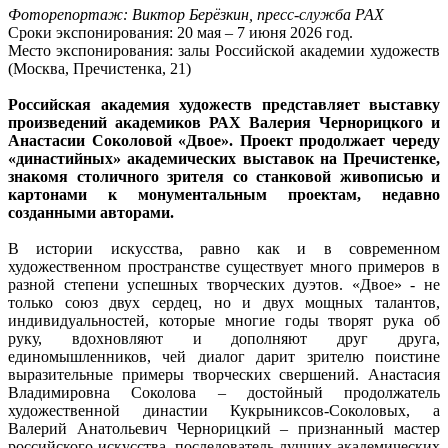
Фоторепортаж: Виктор Берёзкин, пресс-служба РАХ
Сроки экспонирования: 20 мая – 7 июня 2026 год.
Место экспонирования: залы Российской академии художеств
(Москва, Пречистенка, 21)
Российская академия художеств представляет выставку
произведений академиков РАХ Валерия Чернорицкого и
Анастасии Соколовой «Двое». Проект продолжает череду
«династийных» академических выставок на Пречистенке,
знакомя столичного зрителя со станковой живописью и
картонами к монументальным проектам, недавно
созданными авторами.
В истории искусства, равно как и в современном
художественном пространстве существует много примеров в
разной степени успешных творческих дуэтов. «Двое» - не
только союз двух сердец, но и двух мощных талантов,
индивидуальностей, которые многие годы творят рука об
руку, вдохновляют и дополняют друг друга,
единомышленников, чей диалог дарит зрителю поистине
выразительные примеры творческих свершений. Анастасия
Владимировна Соколова – достойный продолжатель
художественной династии Кукрыниксов-Соколовых, а
Валерий Анатольевич Чернорицкий – признанный мастер
российского искусства, последователь лучших академических