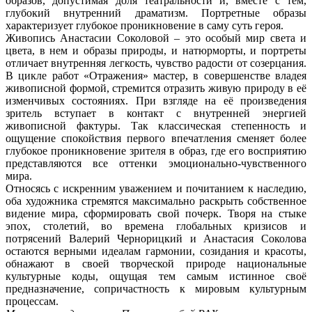
образов, допустимая доля театральности и, вместе с тем,
глубокий внутренний драматизм. Портретные образы
характеризует глубокое проникновение в саму суть героя.
Живопись Анастасии Соколовой – это особый мир света и
цвета, в нем и образы природы, и натюрморты, и портреты
отличает внутренняя легкость, чувство радости от созерцания.
В цикле работ «Отражения» мастер, в совершенстве владея
живописной формой, стремится отразить живую природу в её
изменчивых состояниях. При взгляде на её произведения
зритель вступает в контакт с внутренней энергией
живописной фактуры. Так классическая степенность и
ощущение спокойствия первого впечатления сменяет более
глубокое проникновение зрителя в образ, где его восприятию
представляются все оттенки эмоционально-чувственного
мира.
Относясь с искренним уважением и почитанием к наследию,
оба художника стремятся максимально раскрыть собственное
видение мира, сформировать свой почерк. Творя на стыке
эпох, столетий, во времена глобальных кризисов и
потрясений Валерий Чернорицкий и Анастасия Соколова
остаются верными идеалам гармонии, созидания и красоты,
обнажают в своей творческой природе национальные
культурные коды, ощущая тем самым истинное своё
предназначение, сопричастность к мировым культурным
процессам.