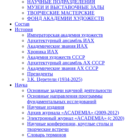
НАУЧНЫЕ ПОДРАЗДЕЛЕНИЯ
МУЗЕИ И ВЫСТАВОЧНЫЕ ЗАЛЫ
ТВОРЧЕСКИЕ МАСТЕРСКИЕ
ФОНД АКАДЕМИИ ХУДОЖЕСТВ
Состав
История
Императорская академия художеств
Архитектурный ансамбль ИАХ
Академические звания ИАХ
Хроника ИАХ
Академия художеств СССР
Архитектурный ансамбль АХ СССР
Академические звания АХ СССР
Президенты
З.К. Церетели (1934-2025)
Наука
Основные задачи научной деятельности
Основные направления программы
фундаментальных исследований
Научные издания
Архив журнала «ACADEMIA» (2009-2012)
Электронный журнал «ACADEMIA» (с 2020)
Научные конференции, круглые столы и
творческие встречи
Словарь терминов