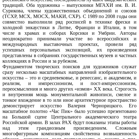
традиций. Оба художника – выпускники МГАХИ им. В. И.
Сурикова, члены художественных объединений и союзов
(ТСХР, МСХ, МОСХ, МАКИ, СХР). С 1989 по 2008 годы они
совместно выполнили ряд росписей в технике фрески и
холодной энкаустики в Литве, Франции и Италии, в том
числе в храмах и соборах Корсики и Умбрии. Авторы
неоднократно принимали участие во всероссийских и
международных выставочных проектах, провели ряд
успешных персональных экспозиций, их произведения
представлены в собраниях государственных музеев и частных
коллекциях в России и за рубежом.
Фундаментом творческих поисков для художников служат
сразу несколько масштабных направлений изобразительного
искусства – это и средневековье, и ренессанс, и академизм, и
реализм, и импрессионизм, и пост-импрессионизм,
переосмысления и много других «измов» ХХ века. Строгость
и внутренняя мощь монументальной живописи, смелое и
тонкое вхождение в то или иное архитектурное пространство
демонстрирует искусство Валерия Чернорицкого. Его
масштабное полотно «Час Пик» было успешно презентовано
на Большой сцене Центрального академического театра
Российской армии. В залах РАХ будут показаны этапы работы
над этим грандиозным произведением. Сложным
многофигурным композициям свойственна возвышенность