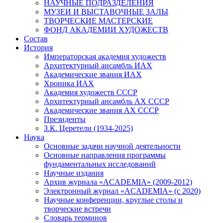
НАУЧНЫЕ ПОДРАЗДЕЛЕНИЯ
МУЗЕИ И ВЫСТАВОЧНЫЕ ЗАЛЫ
ТВОРЧЕСКИЕ МАСТЕРСКИЕ
ФОНД АКАДЕМИИ ХУДОЖЕСТВ
Состав
История
Императорская академия художеств
Архитектурный ансамбль ИАХ
Академические звания ИАХ
Хроника ИАХ
Академия художеств СССР
Архитектурный ансамбль АХ СССР
Академические звания АХ СССР
Президенты
З.К. Церетели (1934-2025)
Наука
Основные задачи научной деятельности
Основные направления программы
фундаментальных исследований
Научные издания
Архив журнала «ACADEMIA» (2009-2012)
Электронный журнал «ACADEMIA» (с 2020)
Научные конференции, круглые столы и
творческие встречи
Словарь терминов