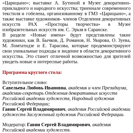
«Царицыно»; выставке А. Бутиной в Музее декоративно-
прикладного и народного искусства; триеннале современного
текстиля и гобелена, организованному в ГМЗ «Царицыно», а
также выставке художников- членов Отделения декоративных
искусств РАХ «Просторы творчества» в Музее
изобразительных искусств им. С. Эрьзя в Саранске.
В разделе «Новые имена» будут представлены такие
художники, как В. Бычков, Д. Романов, Н. Уварова, О. Зуева,
М. Ломтатидзе и Е. Тарасова, которые продемонстрируют
свои уникальные подходы и видение в области декоративного
искусства. Это станет отличной возможностью для зрителей
увидеть новые и интересные работы.
Программа круглого стола:
Вступительное слово:
Савельева Любовь Ивановна
,
академик и член Президиума,
академик-секретарь Отделения декоративных искусств
Российской академии художеств, Народный художник
Российской Федерации;
Гавин Сергей Владимирович
,
академик Российской академии
художеств Заслуженный художник Российской Федерации.
Модератор:
Гавин Сергей Владимирович
,
академик
Российской академии художеств.