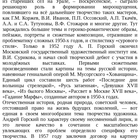
из старейших сёл на Урале, – Воскресенское, - сыграло
решающую роль в формировании мироощущения,
повлиявшего на всё дальнейшее творчество таких мастеров,
как Г.М. Коржев, В.И. Иванов, П.П. Оссовский, А.П. Ткачёв,
А.А. и С.А. Тутуновы, В.Ф. Стожаров и многие другие. Тут
зарождались большие темы и героико-романтические образы,
пейзажи, портреты и сюжетные композиции, отразившие и
проблематику сложных 1950-х годов, и стилистику «сурового
стиля». Только в 1952 году А. П. Горский окончил
Московский государственный художественный институт им.
В.И. Сурикова, и начал свой творческий дебют с участия в
молодёжных выставках. Первыми сюжетными
произведениями стали картины на темы русской истории,
навеянные гениальной оперой М. Мусоргского «Хованщина».
Единый цикл составили шесть работ «Последние дни
вольницы стрелецкой», «Русь затаенная», «Девушки XVII
века», «Из былого Москвы», «Рассвет в Москве XVII века»,
«Гадание Марфы», созданные автором в 1950-х годах.
Отечественная история, родная природа, советский человек,
отстоявший право на жизнь будущих поколений, — вот
единая в своем многообразии тема творчества художника.
Андрей Горский по характеру своему несомненный лирик, и
это личное качество в сочетании с масштабностью
увлекающих его проблем определило специфику его
творчества. В 1957 году заключив договор на картину