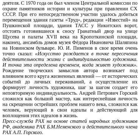
деятеля. С 1970 года он был членом Центральной комиссии по
охране памятников истории и культуры при правлении СХ
СССР. При его непосредственном участии удалось добиться
перемещения здания газеты «Труд», редакции «Известий» на
Пушкинской площади, здания ТАСС у Никитских ворот,
отстоять готовившиеся к сносу Гранатный двор на улице
Щусева и палаты ХVII века на Кропоткинской площади,
наконец, ансамбль домов музея Фёдора Ивановича Шаляпина
на Новинском бульваре. Ю. И. Пименов в свое время очень
точно сказал:
«Искусство рождается в точке пересечения
действительности жизни с индивидуальностью художника.
И точка эта определена временем, когда живет художник».
Рождение творческих замыслов автора возникает под
влиянием всего круга жизненных явлений — от исторических
событий до личных переживаний, а осуществление их
формирует личность художника, шаг за шагом создает его
неповторимую индивидуальность. Андрей Петрович Горский
сложился как большой мастер, как интереснейшая личность
на скрещении острейших проблем нашего века, сложился как
человек, верующий в свои идеалы и действующий для
воплощения этих идеалов в жизнь.
Пресс-служба РАХ на основе статей народных художников
РФ, академика РАХ Б.М.Неменского и действительного члена
РАХ А.П. Горского.