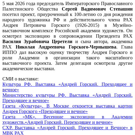
5 мая 2026 года председатель Императорского Православного
Палестинского Общества
Сергей Вадимович Степашин
посетил проект, приуроченный к 100-летию со дня рождения
народного художника РФ и действительного члена РАХ
Андрея Петровича Горского (1926-2015) в Музейно-
выставочном комплексе Российской академии художеств. Он
осмотрел экспозицию в сопровождении Президента РАХ
Василия Зурабовича Церетели
и сына автора, академика
РАХ
Николая Андреевича Горского-Чернышева
. Глава
ИППО дал высокую оценку творчеству Андрея Горского и
роли Академии в организации такого масштабного
выставочного проекта. Затем делегация осмотрела другие
академические выставки.
СМИ о выставке:
Культура РФ. Выставка «Андрей Горский. Преходящее и
вечное»
Министерство культуры РФ. Выставка «Андрей Горский.
Преходящее и вечное»
Газета «Культура». В Москве откроется выставка картин
Андрея Горского «Преходящее и вечное»
Газета «МК». Весенние экспозиции в Академии
художеств.«Андрей Горский. Переходящее и вечное»
СХР. Выставка «Андрей Горский. Преходящее и Вечное» в
МВК РАХ