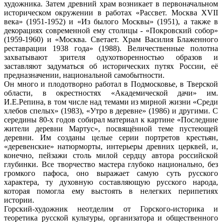
художника. Затем древний храм возникает в первоначальном
историческом окружении в работах «Рассвет. Москва XVII
века» (1951-1952) и «Из былого Москвы» (1951), а также в
декорациях современной ему столицы - «Покровский собор»
(1959-1960) и «Москва. Светает. Храм Василия Блаженного
реставрации 1938 года» (1988). Величественные полотна
захватывают зрителя одухотворенностью образов и
заставляют задуматься об исторических путях России, её
предназначении, национальной самобытности.
Он много и плодотворно работал в Подмосковье, в Тверской
области, в окрестностях «Академической дачи» им.
И.Е.Репина, в том числе над темами из мирной жизни «Среди
хлебов спелых» (1983), «Утро в деревне» (1986) и другими. С
середины 80-х годов собирал материал к картине «Последние
жители деревни Мартус», посвящённой теме пустеющей
деревни. Им созданы целые серии портретов крестьян,
«деревенские» натюрморты, интерьеры древних церквей, и,
конечно, пейзажи столь милой сердцу автора российской
глубинки. Все творчество мастера глубоко национально, без
громкого пафоса, оно выражает самую суть русского
характера, ту духовную составляющую русского народа,
которая помогла ему выстоять в нелегких перипетиях
истории.
Горский-художник неотделим от Горского-историка и
теоретика русской культуры, организатора и общественного