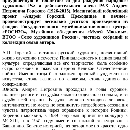
приуроченную к 100-летию со дня рождения народного
художника РФ и действительного члена РАХ Андрея
Петровича Горского (1926-2015). Масштабный юбилейный
проект «Андрей Горский. Преходящее и вечное»
продемонстрирует несколько десятков произведений из
фондов Государственного музейно-выставочного центра
«РОСИЗО», Музейного объединения «Музей Москвы»,
ВТОО «Союз художников России», частных собраний и
коллекции семьи автора.
А.П. Горский – истинно русский художник, посвятивший
жизнь служению искусству. Принадлежность к национальной
культуре, определяющая всё его творчество, была особенно
остро осознана в тяжелый период Великой Отечественной
войны. Именно тогда был заложен прочный фундамент его
искусства, столь разного по сюжетам, столь единого по
содержанию.
Юность Андрея Петровича проходила в годы суровые,
полные тревоги и за судьбы каждого отдельного солдата, и за
судьбу всей страны. В душе чуткого молодого человека,
интеллигента не могла не возникнуть потребность осознания
чувства патриотизма через обращение к истории Родины.
Коренной москвич, в 1939 году был принят по конкурсу в
МСХШ, а в 1941 году вместе со школой эвакуирован в
Башкирию. Богатое историей, неповторимое по красоте, одно