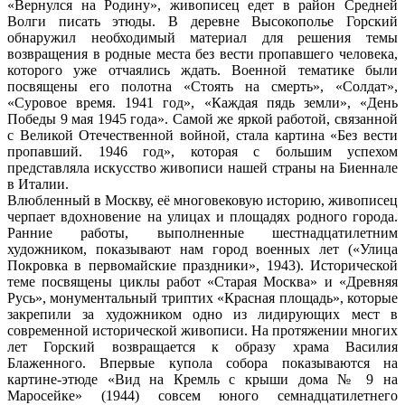
«Вернулся на Родину», живописец едет в район Средней
Волги писать этюды. В деревне Высокополье Горский
обнаружил необходимый материал для решения темы
возвращения в родные места без вести пропавшего человека,
которого уже отчаялись ждать. Военной тематике были
посвящены его полотна «Стоять на смерть», «Солдат»,
«Суровое время. 1941 год», «Каждая пядь земли», «День
Победы 9 мая 1945 года». Самой же яркой работой, связанной
с Великой Отечественной войной, стала картина «Без вести
пропавший. 1946 год», которая с большим успехом
представляла искусство живописи нашей страны на Биеннале
в Италии.
Влюбленный в Москву, её многовековую историю, живописец
черпает вдохновение на улицах и площадях родного города.
Ранние работы, выполненные шестнадцатилетним
художником, показывают нам город военных лет («Улица
Покровка в первомайские праздники», 1943). Исторической
теме посвящены циклы работ «Старая Москва» и «Древняя
Русь», монументальный триптих «Красная площадь», которые
закрепили за художником одно из лидирующих мест в
современной исторической живописи. На протяжении многих
лет Горский возвращается к образу храма Василия
Блаженного. Впервые купола собора показываются на
картине-этюде «Вид на Кремль с крыши дома № 9 на
Маросейке» (1944) совсем юного семнадцатилетнего