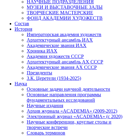
НАУЧНЫЕ ПОДРАЗДЕЛЕНИЯ
МУЗЕИ И ВЫСТАВОЧНЫЕ ЗАЛЫ
ТВОРЧЕСКИЕ МАСТЕРСКИЕ
ФОНД АКАДЕМИИ ХУДОЖЕСТВ
Состав
История
Императорская академия художеств
Архитектурный ансамбль ИАХ
Академические звания ИАХ
Хроника ИАХ
Академия художеств СССР
Архитектурный ансамбль АХ СССР
Академические звания АХ СССР
Президенты
З.К. Церетели (1934-2025)
Наука
Основные задачи научной деятельности
Основные направления программы
фундаментальных исследований
Научные издания
Архив журнала «ACADEMIA» (2009-2012)
Электронный журнал «ACADEMIA» (с 2020)
Научные конференции, круглые столы и
творческие встречи
Словарь терминов