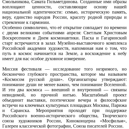
Смольникова, Самата Гильметдинова. Созданные ими образы
воплощают ценности, составляющие основу нашей
национальной идентичности: семью, историческую память,
веру, единство народов России, красоту родной природы и
стремление к гармонии.
Особенно символично, что её открытие совпадает по времени
с двумя великими событиями апреля: Светлым Христовым
Воскресением и Днем космонавтики. Пасха и Гагаринский
старт встречаются в залах Музейно-выставочного комплекса
Российской академии художеств, напоминая нам о том, что
путь в космос начинается на Земле, а восхождение к небу
имеет для нас особое духовное измерение.
Миссия фестиваля — исследование того незримого, но
бесконечно глубокого пространства, которое мы называем
«Космосом русской души». Организаторы утверждают:
понимание души не менее важно, чем понимание Вселенной.
И эти два космоса — внешний и внутренний — связаны
невидимой, но прочной нитью. Масштабный проект
объединит выставки, поэтические вечера и философские
встречи на ключевых культурных площадках Москвы, Парижа
и Саранска. Мероприятия проходят при поддержке
Российского военно-исторического общества, Творческого
союза художников России, Киноконцерна «Мосфильм»,
Галереи классической фотографии, Союза писателей России.