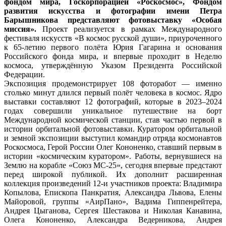
фондом мира, Госкорпорацией «Роскосмос», Фондом
развития искусства и фотографии имени Петра
Барышникова представляют фотовыставку «Особая
миссия».
Проект реализуется в рамках Международного
фестиваля искусств «В космос русской души», приуроченного
к 65-летию первого полёта Юрия Гагарина и основания
Российского фонда мира, и впервые проходит в Неделю
космоса, утверждённую Указом Президента Российской
Федерации.
Экспозиция продемонстрирует 108 фоторабот — именно
столько минут длился первый полёт человека в космос. Ядро
выставки составляют 12 фотографий, которые в 2023–2024
годах совершили уникальное путешествие на борт
Международной космической станции, став частью первой в
истории орбитальной фотовыставки. Куратором орбитальной
и земной экспозиции выступил командир отряда космонавтов
Роскосмоса, Герой России Олег Кононенко, ставший первым в
истории «космическим куратором». Работы, вернувшиеся на
Землю на корабле «Союз МС-25», сегодня впервые предстают
перед широкой публикой. Их дополнит расширенная
коллекция произведений 12-и участников проекта: Владимира
Копылова, Епископа Панкратия, Александра Львова, Елены
Майоровой, группы «АирПано», Вадима Гиппенрейтера,
Андрея Цыганова, Сергея Шестакова и Николая Канавина,
Олега Кононенко, Александра Ведерникова, Андрея