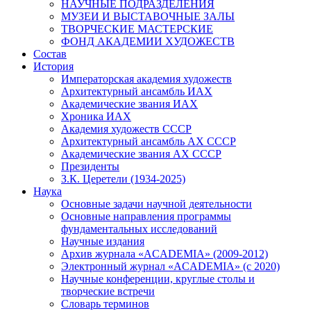
НАУЧНЫЕ ПОДРАЗДЕЛЕНИЯ
МУЗЕИ И ВЫСТАВОЧНЫЕ ЗАЛЫ
ТВОРЧЕСКИЕ МАСТЕРСКИЕ
ФОНД АКАДЕМИИ ХУДОЖЕСТВ
Состав
История
Императорская академия художеств
Архитектурный ансамбль ИАХ
Академические звания ИАХ
Хроника ИАХ
Академия художеств СССР
Архитектурный ансамбль АХ СССР
Академические звания АХ СССР
Президенты
З.К. Церетели (1934-2025)
Наука
Основные задачи научной деятельности
Основные направления программы
фундаментальных исследований
Научные издания
Архив журнала «ACADEMIA» (2009-2012)
Электронный журнал «ACADEMIA» (с 2020)
Научные конференции, круглые столы и
творческие встречи
Словарь терминов