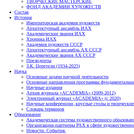
ТВОРЧЕСКИЕ МАСТЕРСКИЕ
ФОНД АКАДЕМИИ ХУДОЖЕСТВ
Состав
История
Императорская академия художеств
Архитектурный ансамбль ИАХ
Академические звания ИАХ
Хроника ИАХ
Академия художеств СССР
Архитектурный ансамбль АХ СССР
Академические звания АХ СССР
Президенты
З.К. Церетели (1934-2025)
Наука
Основные задачи научной деятельности
Основные направления программы фундаментальн
Научные издания
Архив журнала «ACADEMIA» (2009-2012)
Электронный журнал «ACADEMIA» (с 2020)
Научные конференции, круглые столы и творческие
Словарь терминов
Образование
Академическая система художественного образован
Организации-партнеры РАХ в сфере художественно
Новости. События.