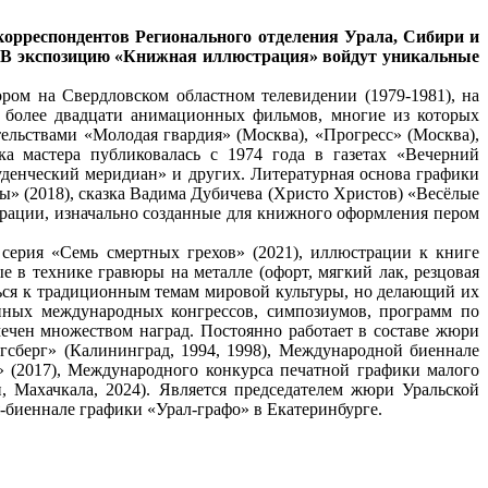
корреспондентов Регионального отделения Урала, Сибири и
. В экспозицию «Книжная иллюстрация» войдут уникальные
ром на Свердловском областном телевидении (1979-1981), на
м более двадцати анимационных фильмов, многие из которых
ельствами «Молодая гвардия» (Москва), «Прогресс» (Москва),
а мастера публиковалась с 1974 года в газетах «Вечерний
денческий меридиан» и других. Литературная основа графики
ы» (2018), сказка Вадима Дубичева (Христо Христов) «Весёлые
трации, изначально созданные для книжного оформления пером
 серия «Семь смертных грехов» (2021), иллюстрации к книге
е в технике гравюры на металле (офорт, мягкий лак, резцовая
ься к традиционным темам мировой культуры, но делающий их
нных международных конгрессов, симпозиумов, программ по
ечен множеством наград. Постоянно работает в составе жюри
сберг» (Калининград, 1994, 1998), Международной биеннале
» (2017), Международного конкурса печатной графики малого
, Махачкала, 2024). Является председателем жюри Уральской
-биеннале графики «Урал-графо» в Екатеринбурге.