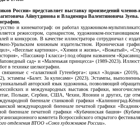
ков России» представляет выставку произведений членов-
 Сагитовича Айнутдинова и Владимира Валентиновича Зуева
ографии.
кусство и кинематограф: он работал художником-мультипликато
Является режиссером, сценаристом, художником-постановщико
ей и конкурсов. В качестве иллюстратора сотрудничал с издат
жно-Уральским книжным издательством. Ироническая график
одил», «Веселые картинки», «Химия и жизнь», «Вожатый», «Сту
 история», «Пассажир I класса») под общим названием «Красавиц
 «Заповедный сад» и «Маленькая принцесса» (1989-2023). Иллюс
бот в технике шелкографии.
 связанные с «галактикой Гутенберга»: цикл «Зодиак» (2019),
), эстампы «Балет. За кулисами» (2023). Эстампы, выполненны
ют уникальный авторский язык художника, позволяющий обращат
 российских и международных выставок графики, многочисле
Китае, Польше, Сербии, США, Чехии, Японии и других, где отм
ждународной биеннале станковой графики «Калининград-Кёниг
азанской международной биеннале печатной графики «Всадник
ной биеннале печатной графики «Кубачинская башня» (Кубачи
рганизационного комитета Всероссийского открытого фестиваля
ного отделения ВТОО «Союз художников России»
.