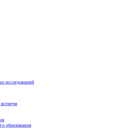
ых исследований
 встречи
ия
го образования