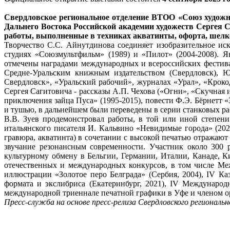
Свердловское региональное отделение ВТОО «Союз художни
Дальнего Востока Российской академии художеств Сергея
работы, выполненные в техниках акватинты, офорта, шелк
Творчество С.С. Айнутдинова соединяет изобразительное ис
студиях «Союзмультфильм» (1989) и «Пилот» (2004-2008). 
отмечены наградами международных и всероссийских фестивал
Средне-Уральским книжным издательством (Свердловск), Ю
Свердловск», «Уральский рабочий», журналах «Урал», «Крок
Сергея Сагитовича - рассказы А.П. Чехова («Огни», «Скучная
приключения зайца Пуса» (1995-2015), повести Ф.Э. Бёрнетт
и тушью, в дальнейшем были переведены в серии станковых ра
В.В. Зуев продемонстровал работы, в той или иной степени
итальянского писателя И. Кальвино «Невидимые города» (2022
гравюра, акватинта) в сочетании с высокой печатью отража
звучание резонансным современности. Участник около 300
культурному обмену в Бельгии, Германии, Италии, Канаде, 
отечественных и международных конкурсов, в том числе Ме
иллюстрации «Золотое перо Белграда» (Сербия, 2004), IV К
формата и экслибриса (Екатеринбург, 2021), IV Международ
международной триеннале печатной графики в Уфе и членом о
Пресс-служба на основе пресс-релиза
Свердловского региональ