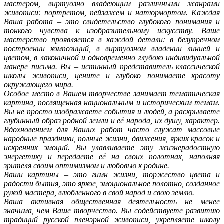
мастером, виртуозно владеющим различными жанрами
живописи: портретом, пейзажем и натюрмортом. Каждая
Ваша работа – это свидетельство глубокого понимания и
тонкого чувства к изобразительному искусству. Ваше
мастерство проявляется в каждой детали: в безупречном
построении композиций, в виртуозном владении линией и
цветом, в лаконичной и одновременно глубоко индивидуальной
манере письма. Вы – истинный представитель классической
школы живописи, цените и глубоко понимаете красоту
окружающего мира.
Особое место в Вашем творчестве занимает тематическая
картина, посвященная национальным и историческим темам.
Вы не просто изображаете события и людей, а раскрываете
глубинный образ родной земли и её народа, их душу, характер.
Вдохновением для Ваших работ часто служат массовые
народные праздники, полные жизни, движения, ярких красок и
искренних эмоций. Вы улавливаете эту жизнерадостную
энергетику и передаете её на своих полотнах, наполняя
зрителя своим оптимизмом и любовью к родине.
Ваши картины – это гимн жизни, торжество цвета и
радости бытия, это яркое, эмоциональное полотно, созданное
рукой мастера, влюбленного в свой народ и свою землю.
Ваша активная общественная деятельность не менее
значима, чем Ваше творчество. Вы содействуете развитию
традиций русской пленэрной живописи, укрепляете школу