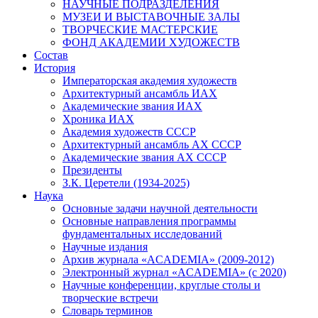
НАУЧНЫЕ ПОДРАЗДЕЛЕНИЯ
МУЗЕИ И ВЫСТАВОЧНЫЕ ЗАЛЫ
ТВОРЧЕСКИЕ МАСТЕРСКИЕ
ФОНД АКАДЕМИИ ХУДОЖЕСТВ
Состав
История
Императорская академия художеств
Архитектурный ансамбль ИАХ
Академические звания ИАХ
Хроника ИАХ
Академия художеств СССР
Архитектурный ансамбль АХ СССР
Академические звания АХ СССР
Президенты
З.К. Церетели (1934-2025)
Наука
Основные задачи научной деятельности
Основные направления программы
фундаментальных исследований
Научные издания
Архив журнала «ACADEMIA» (2009-2012)
Электронный журнал «ACADEMIA» (с 2020)
Научные конференции, круглые столы и
творческие встречи
Словарь терминов