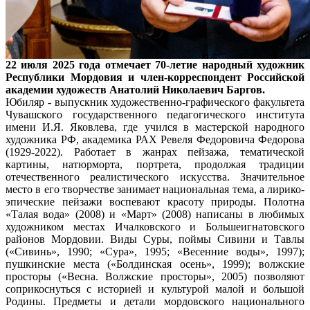
22 июля 2025 года отмечает 70-летие народный художник
Республики Мордовия и член-корреспондент Российской
академии художеств Анатолий Николаевич Баргов.
Юбиляр - выпускник художественно-графического факультета
Чувашского государственного педагогического института
имени И.Я. Яковлева, где учился в мастерской народного
художника РФ, академика РАХ Ревеля Федоровича Федорова
(1929-2022). Работает в жанрах пейзажа, тематической
картины, натюрморта, портрета, продолжая традиции
отечественного реалистического искусства. Значительное
место в его творчестве занимает национальная тема, а лирико-
эпические пейзажи воспевают красоту природы. Полотна
«Талая вода» (2008) и «Март» (2008) написаны в любимых
художником местах Ичалковского и Большеигнатовского
районов Мордовии. Виды Суры, поймы Сивини и Тавлы
(«Сивинь», 1990; «Сура», 1995; «Весенние воды», 1997);
пушкинские места («Болдинская осень», 1999); волжские
просторы («Весна. Волжские просторы», 2005) позволяют
соприкоснуться с историей и культурой малой и большой
Родины. Предметы и детали мордовского национального