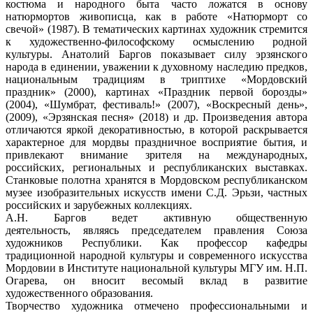
костюма и народного быта часто ложатся в основу
натюрмортов живописца, как в работе «Натюрморт со
свечой» (1987). В тематических картинах художник стремится
к художественно-философскому осмыслению родной
культуры. Анатолий Баргов показывает силу эрзянского
народа в единении, уважении к духовному наследию предков,
национальным традициям в триптихе «Мордовский
праздник» (2000), картинах «Праздник первой борозды»
(2004), «Шумбрат, фестиваль!» (2007), «Воскресный день»,
(2009), «Эрзянская песня» (2018) и др. Произведения автора
отличаются яркой декоративностью, в которой раскрывается
характерное для мордвы праздничное восприятие бытия, и
привлекают внимание зрителя на международных,
российских, региональных и республиканских выставках.
Станковые полотна хранятся в Мордовском республиканском
музее изобразительных искусств имени С.Д. Эрьзи, частных
российских и зарубежных коллекциях.
А.Н. Баргов ведет активную общественную
деятельность, являясь председателем правления Союза
художников Республики. Как профессор кафедры
традиционной народной культуры и современного искусства
Мордовии в Институте национальной культуры МГУ им. Н.П.
Огарева, он вносит весомый вклад в развитие
художественного образования.
Творчество художника отмечено профессиональными и