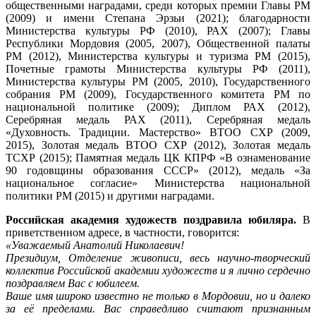
общественными наградами, среди которых премии Главы РМ
(2009) и имени Степана Эрзьи (2021); благодарности
Министерства культуры РФ (2010), РАХ (2007); Главы
Республики Мордовия (2005, 2007), Общественной палаты
РМ (2012), Министерства культуры и туризма РМ (2015),
Почетные грамоты Министерства культуры РФ (2011),
Министерства культуры РМ (2005, 2010), Государственного
собрания РМ (2009), Государственного комитета РМ по
национальной политике (2009); Диплом РАХ (2012),
Серебряная медаль РАХ (2011), Серебряная медаль
«Духовность. Традиции. Мастерство» ВТОО СХР (2009,
2015), Золотая медаль ВТОО СХР (2012), Золотая медаль
ТСХР (2015); Памятная медаль ЦК КПРФ «В ознаменование
90 годовщины образования СССР» (2012), медаль «За
национальное согласие» Министерства национальной
политики РМ (2015) и другими наградами.
Российская академия художеств поздравила юбиляра.
В
приветственном адресе, в частности, говорится:
«Уважаемый Анатолий Николаевич!
Президиум, Отделение живописи, весь научно-творческий
коллектив Российской академии художеств и я лично сердечно
поздравляем Вас с юбилеем.
Ваше имя широко известно не только в Мордовии, но и далеко
за её пределами. Вас справедливо считают признанным