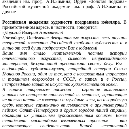
академии им. проф. А.И.Зимина; Орден «Золотая подкова»
Российской кузнечной академии им. проф. А.И.Зимина и
другие.
Российская академия художеств поздравила юбиляра.
В
приветственном адресе, в частности, говорится:
«Дорогой Валерий Николаевич!
Президиум, Отделение декоративных искусств, весь научно-
творческий коллектив Российской академии художеств и я
лично от всей души поздравляем Вас с юбилеем!
Ваше имя стало неотъемлемой частью истории
отечественного искусства, символом непревзойденного
мастерства, безграничной преданности своему делу. Вы –
выдающийся художник-кузнец, старейший ветеран Союза
Кузнецов России, один из тех, кто с невероятным упорством
и талантом возрождал в СССР, а затем и в России,
несправедливо забытое искусство художественной ковки.
В вашем творческом наследии – огромное количество
уникальных авторских произведений из металла, украшающие
не только частные коллекции и музейные залы, но и городскую
среду, которые гармонично вписываются в архитектурный
пейзаж Санкт-Петербурга и других городов нашей страны,
обогащая их уникальным художественным обликом. Более
пятидесяти масштабных комплексных проектов – это
впечатляющее свидетельство Вашей невероятной