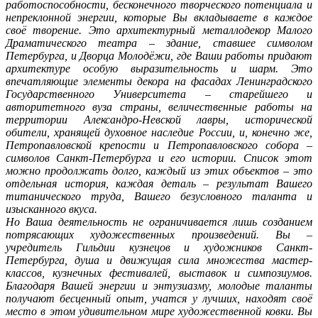
работоспособности, бесконечного творческого потенциала и
непреклонной энергии, которые Вы вкладываете в каждое
своё творение. Это архитектурный металлодекор Малого
Драматического театра – здание, ставшее символом
Петербурга, и Дворца Молодёжи, где Ваши работы придают
архитектуре особую выразительность и шарм. Это
впечатляющие элементы декора на фасадах Ленинградского
Государственного Университета – старейшего и
авторитетного вуза страны, величественные работы на
территории Александро-Невской лавры, исторической
обители, хранящей духовное наследие России, и, конечно же,
Петропавловской крепости и Петропавловского собора –
символов Санкт-Петербурга и его истории. Список этот
можно продолжать долго, каждый из этих объектов – это
отдельная история, каждая деталь – результат Вашего
титанического труда, Вашего безусловного таланта и
изысканного вкуса.
Но Ваша деятельность не ограничивается лишь созданием
потрясающих художественных произведений. Вы –
учредитель Гильдии кузнецов и художников Санкт-
Петербурга, душа и движущая сила множества мастер-
классов, кузнечных фестивалей, выставок и симпозиумов.
Благодаря Вашей энергии и энтузиазму, молодые таланты
получают бесценный опыт, учатся у лучших, находят своё
место в этом удивительном мире художественной ковки. Вы