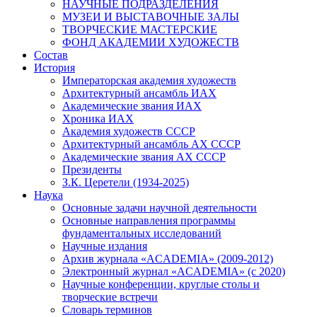
НАУЧНЫЕ ПОДРАЗДЕЛЕНИЯ
МУЗЕИ И ВЫСТАВОЧНЫЕ ЗАЛЫ
ТВОРЧЕСКИЕ МАСТЕРСКИЕ
ФОНД АКАДЕМИИ ХУДОЖЕСТВ
Состав
История
Императорская академия художеств
Архитектурный ансамбль ИАХ
Академические звания ИАХ
Хроника ИАХ
Академия художеств СССР
Архитектурный ансамбль АХ СССР
Академические звания АХ СССР
Президенты
З.К. Церетели (1934-2025)
Наука
Основные задачи научной деятельности
Основные направления программы
фундаментальных исследований
Научные издания
Архив журнала «ACADEMIA» (2009-2012)
Электронный журнал «ACADEMIA» (с 2020)
Научные конференции, круглые столы и
творческие встречи
Словарь терминов