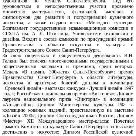
художников по металлу Санкт-Петербурга. Под его
руководством и непосредственном участии проведено
множество мастер-классов, фестивалей, выставок и
симпозиумов для развития и популяризации кузнечного
искусства, а также создана школа «Молодого кузнеца».
Возглавляет государственные экзаменационные комиссии в
СГХПА им. А. Л. Штиглица, Университете технологии и
дизайна. Входит в состав комиссии по присуждений премий
Правительства в области искусства и культуры и
Градостроительного Совета Санкт-Петербурга.
За свою творческую и общественную деятельность В.Н.
Галкин был отмечен многочисленными государственными и
общественными наградами и премиями, среди которых:
Медаль «В память 300-летия Санкт-Петербурга»; премия
Правительства Санкт-Петербурга в области литературы,
искусства и архитуры; Золотой диплом в номинации
«Средовой дизайн» выставки-конкурса «Лучший дизайн 1997
года»; Российская национальная премия «Виктория»; Диплом
лауреата национального приза «Виктория» в номинации
«Арт-дизайн»; Диплом Министерства культуры РФ за
коллекцию кованых изделий, представленную на выставке
«Дизайн 2000»; Диплом Союза художников России; Диплом
«Мастер» ХII Международного мастер-класса; Почетная
грамота Комитета по культуре Санкт-Петербурга за высокие
достижения в искусстве; Диплом Российской кузнечной