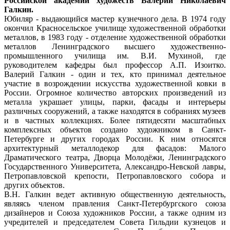
Российской академии художеств Валерий Николаевич
Галкин.
Юбиляр - выдающийся мастер кузнечного дела. В 1974 году
окончил Красносельское училище художественной обработки
металлов, в 1983 году - отделение художественной обработки
металлов Ленинградского высшего художественно-
промышленного училища им. В.И. Мухиной, где
руководителем кафедры был профессор А.П. Изоитко.
Валерий Галкин - один и тех, кто принимал деятельное
участие в возрождении искусства художественной ковки в
России. Огромное количество авторских произведений из
металла украшает улицы, парки, фасады и интерьеры
различных сооружений, а также находятся в собраниях музеев
и в частных коллекциях. Более пятидесяти масштабных
комплексных объектов создано художником в Санкт-
Петербурге и других городах России. К ним относятся
архитектурный металлодекор для фасадов: Малого
Драматического театра, Дворца Молодёжи, Ленинградского
Государственного Университета, Александро-Невской лавры,
Петропавловской крепости, Петропавловского собора и
других объектов.
В.Н. Галкин ведет активную общественную деятельность,
являясь членом правления Санкт-Петербургского союза
дизайнеров и Союза художников России, а также одним из
учредителей и председателем Совета Гильдии кузнецов и