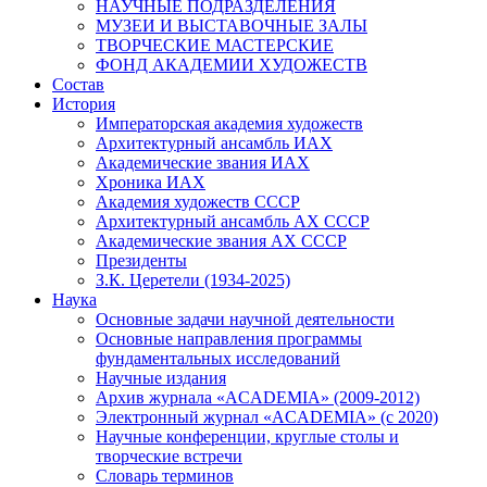
НАУЧНЫЕ ПОДРАЗДЕЛЕНИЯ
МУЗЕИ И ВЫСТАВОЧНЫЕ ЗАЛЫ
ТВОРЧЕСКИЕ МАСТЕРСКИЕ
ФОНД АКАДЕМИИ ХУДОЖЕСТВ
Состав
История
Императорская академия художеств
Архитектурный ансамбль ИАХ
Академические звания ИАХ
Хроника ИАХ
Академия художеств СССР
Архитектурный ансамбль АХ СССР
Академические звания АХ СССР
Президенты
З.К. Церетели (1934-2025)
Наука
Основные задачи научной деятельности
Основные направления программы
фундаментальных исследований
Научные издания
Архив журнала «ACADEMIA» (2009-2012)
Электронный журнал «ACADEMIA» (с 2020)
Научные конференции, круглые столы и
творческие встречи
Словарь терминов