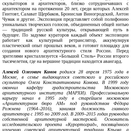
скульпторов и архитекторов, близко сотрудничавших с
архитектором на протяжении 20 лет, среди которых Алексей
Гинтовт, Салават Щербаков, Бронислав Виногродский, Антон
Чумак и другие. Экспозиция представляет собой полифонию
уникальных творческих голосов, объединенных общей нитью
— традицией русской культуры, открывающей путь в
будущее. По задумке кураторов каждый объект экспозиции
работает как культурный ретранслятор, аккумулируя
пластический опыт прошлых веков, и готовит площадку для
создания нового архитектурного стиля России. Перед
зрителями кристаллизуется «Большой Стиль» России второго
тысячелетия, где на вершине традиции находится авангард.
Алексей Олегович Комов
родился 28 апреля 1975 года в
Москве, в семье выдающегося советского и российского
скульптора Олега Константиновича Комова. В 1999 году
окончил кафедру градостроительства Московского
архитектурного института (МАРХИ). Профессиональную
карьеру начал в 1995 году в старейшем московском
«Архитектурном бюро АМ» под руководством Фёдора
Рожнева (1964–2016), занимая должность главного
архитектора с 1995 по 2009 год. В 2009–2015 годах руководил
собственной архитектурной мастерской. Основатель
исследовательского проекта «Курортоград», посвящённого
изучению советской архитектурной традиции Крыма, а