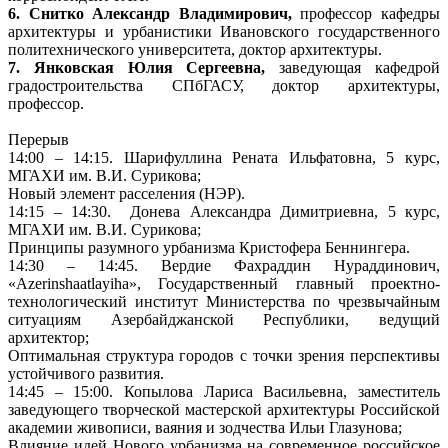
6. Снитко Александр Владимирович,
профессор кафедры
архитектуры и урбанистики Ивановского государственного
политехнического университета, доктор архитектуры.
7. Янковская Юлия Сергеевна,
заведующая кафедрой
градостроительства СПбГАСУ, доктор архитектуры,
профессор.
Перерыв
14:00 – 14:15. Шарифуллина Рената Ильфатовна, 5 курс,
МГАХИ им. В.И. Сурикова;
Новый элемент расселения (НЭР).
14:15 – 14:30. Донева Александра Димитриевна, 5 курс,
МГАХИ им. В.И. Сурикова;
Принципы разумного урбанизма Кристофера Беннингера.
14:30 – 14:45. Вердие Фахраддин Нураддинович,
«Аzerinshaatlayiha», Государственный главный проектно-
технологический институт Министерства по чрезвычайным
ситуациям Азербайджанской Республики, ведущий
архитектор;
Оптимальная структура городов с точки зрения перспективы
устойчивого развития.
14:45 – 15:00. Копылова Лариса Васильевна, заместитель
заведующего творческой мастерской архитектуры Российской
академии живописи, ваяния и зодчества Ильи Глазунова;
Влияние идей Нового урбанизма на современное российское