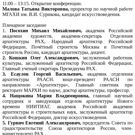
11:00 – 13:15. Открытие конференции.
Малова Татьяна Викторовна,
проректор по научной работе
МГАХИ им. В.И. Сурикова, кандидат искусствоведения.
Пленарное заседание
1.
Посохин Михаил Михайлович,
академик Российской
академии художеств, академик-секретарь Отделения
архитектуры РАХ, Народный архитектор Российской
Федерации, Почётный строитель Москвы и Почетный
строитель России, кандидат архитектуры, доцент.
2. Кошкин Олег Александрович,
заслуженный работник
культуры, заслуженный архитектор Российской Федерации,
Главный ученый секретарь Президиума РАХ.
3. Есаулов Георгий Васильевич,
академик отделения
архитектуры РААСН. вице-президент РААСН по
направлению «Архитектура», Главный советник при
ректорате МАРХИ по науке, доктор архитектуры, профессор.
4. Нащокина Мария Владимировна,
главный научный
сотрудник и заведующая отделом архитектуры Нового
времени НИИТИАГ, академик Российской академии
архитектуры и строительных наук, заслуженный архитектор
Российской Федерации, доктор искусствоведения.
5. Гурвич Евгений Алексанлрович,
председатель Совета по
градостроительству Союза архитекторов России, член-
корреспондент РАХ.