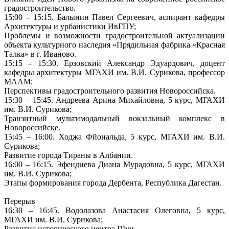
градостроительство.
15:00 – 15:15. Балынин Павел Сергеевич, аспирант кафедры
Архитектуры и урбанистики ИвГПУ;
Проблемы и возможности градостроительной актуализации
объекта культурного наследия «Прядильная фабрика «Красная
Талка» в г. Иваново.
15:15 – 15:30. Ерзовский Александр Эдуардович, доцент
кафедры архитектуры МГАХИ им. В.И. Сурикова, профессор
МААМ;
Перспективы градостроительного развития Новороссийска.
15:30 – 15:45. Андреева Арина Михайловна, 5 курс, МГАХИ
им. В.И. Сурикова;
Транзитный мультимодальный вокзальный комплекс в
Новороссийске.
15:45 – 16:00. Ходжа Фйональда, 5 курс, МГАХИ им. В.И.
Сурикова;
Развитие города Тираны в Албании.
16:00 – 16:15. Эфендиева Диана Мурадовна, 5 курс, МГАХИ
им. В.И. Сурикова;
Этапы формирования города Дербента, Республика Дагестан.
Перерыв
16:30 – 16:45. Водолазова Анастасия Олеговна, 5 курс,
МГАХИ им. В.И. Сурикова;
Развитие исторического центра Шуи.