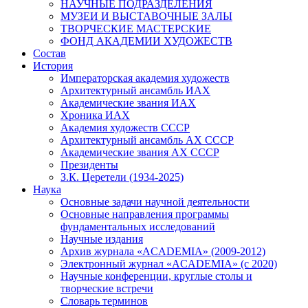
НАУЧНЫЕ ПОДРАЗДЕЛЕНИЯ
МУЗЕИ И ВЫСТАВОЧНЫЕ ЗАЛЫ
ТВОРЧЕСКИЕ МАСТЕРСКИЕ
ФОНД АКАДЕМИИ ХУДОЖЕСТВ
Состав
История
Императорская академия художеств
Архитектурный ансамбль ИАХ
Академические звания ИАХ
Хроника ИАХ
Академия художеств СССР
Архитектурный ансамбль АХ СССР
Академические звания АХ СССР
Президенты
З.К. Церетели (1934-2025)
Наука
Основные задачи научной деятельности
Основные направления программы
фундаментальных исследований
Научные издания
Архив журнала «ACADEMIA» (2009-2012)
Электронный журнал «ACADEMIA» (с 2020)
Научные конференции, круглые столы и
творческие встречи
Словарь терминов