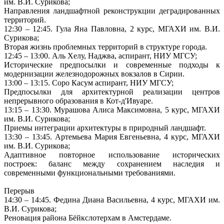
им. В.И. Сурикова;
Направления ландшафтной реконструкции деградированных
территорий.
12:30 – 12:45. Гула Яна Павловна, 2 курс, МГАХИ им. В.И.
Сурикова;
Вторая жизнь проблемных территорий в структуре города.
12:45 – 13:00. Аль Хелу, Наджва, аспирант, НИУ МГСУ;
Исторические предпосылки и современные подходы к
модернизации железнодорожных вокзалов в Сирии.
13:00 – 13:15. Соро Касум аспирант, НИУ МГСУ;
Предпосылки для архитектурной реализации центров
непрерывного образования в Кот-д'Ивуаре.
13:15 – 13:30. Мурашова Алиса Максимовна, 5 курс, МГАХИ
им. В.И. Сурикова;
Приемы интеграции архитектуры в природный ландшафт.
13:30 – 13:45. Артемьева Мария Евгеньевна, 4 курс, МГАХИ
им. В.И. Сурикова;
Адаптивное повторное использование исторических
построек: баланс между сохранением наследия и
современными функциональными требованиями.
Перерыв
14:30 – 14:45. Федина Диана Васильевна, 4 курс, МГАХИ им.
В.И. Сурикова;
Реновация района Бёйкслотерхам в Амстердаме.