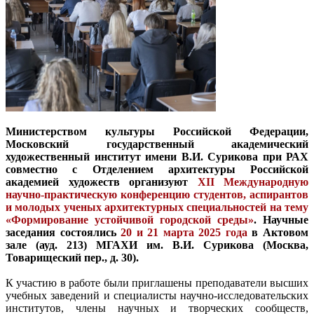
Министерством культуры Российской Федерации,
Московский государственный академический
художественный институт имени В.И. Сурикова при РАХ
совместно с Отделением архитектуры Российской
академией художеств организуют
XII Международную
научнo-практическую конференцию студентов, аспирантов
и молодых ученых архитектурных специальностей на тему
«Формирование устойчивой городской среды»
. Научные
заседания состоялись
20 и 21 марта 2025 года
в Актовом
зале (ауд. 213) МГАХИ им. В.И. Сурикова (Москва,
Товарищеский пер., д. 30).
К участию в работе были приглашены преподаватели высших
учебных заведений и специалисты научно-исследовательских
институтов, члены научных и творческих сообществ,