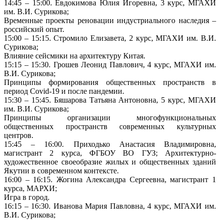
14:45 – 15:00. Евдокимова Юлия Игоревна, 3 курс, МГАХИ
им. В.И. Сурикова;
Временные проекты реновации индустриального наследия –
российский опыт.
15:00 – 15:15. Стромило Елизавета, 2 курс, МГАХИ им. В.И.
Сурикова;
Влияние сейсмики на архитектуру Китая.
15:15 – 15:30. Грошев Леонид Павлович, 4 курс, МГАХИ им.
В.И. Сурикова;
Принципы формирования общественных пространств в
период Covid-19 и после пандемии.
15:30 – 15:45. Бяшарова Татьяна Антоновна, 5 курс, МГАХИ
им. В.И. Сурикова;
Принципы организации многофункциональных
общественных пространств современных культурных
центров.
15:45 – 16:00. Приходько Анастасия Владимировна,
магистрант 2 курса, ФГБОУ ВО ГУЗ; Архитектурно-
художественное своеобразие жилых и общественных зданий
Якутии в современном контексте.
16:00 – 16:15. Жогина Александра Сергеевна, магистрант 1
курса, МАРХИ;
Игра в город.
16:15 – 16:30. Иванова Мария Павловна, 4 курс, МГАХИ им.
В.И. Сурикова;