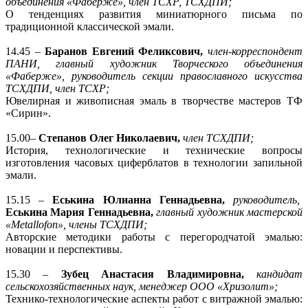
объединения «Фаберже», член ТСХР, ТСХДПИ;
О тенденциях развития миниатюрного письма по
традиционной классической эмали.
14.45 –
Баранов Евгений Феликсович,
член-корреспондент
ПАНИ, главный художник Творческого объединения
«Фаберже», руководитель секции православного искусства
ТСХДПИ, член ТСХР;
Ювелирная и живописная эмаль в творчестве мастеров ТФ
«Сирин».
15.00–
Степанов Олег Николаевич,
член ТСХДПИ;
История, технологические и технические вопросы
изготовления часовых циферблатов в технологии запильной
эмали.
15.15 –
Еськина Юлианна Геннадьевна,
руководитель,
Еськина Мария Геннадьевна,
главный художник мастерской
«Metallofon», члены ТСХДПИ;
Авторские методики работы с перегородчатой эмалью:
новации и перспективы.
15.30 –
Зубец Анастасия Владимировна,
кандидат
сельскохозяйственных наук, менеджер
ООО «Хризолит»;
Технико-технологические аспекты работ с витражной эмалью: