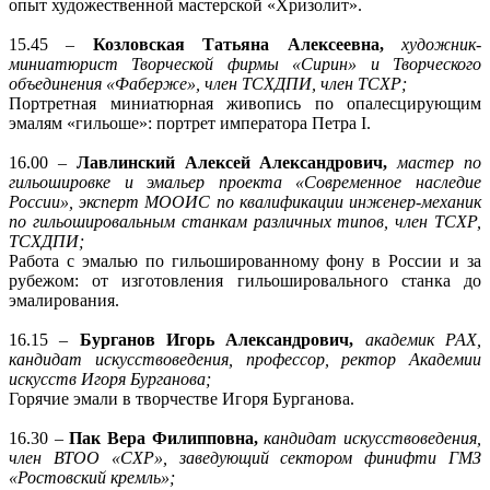
опыт художественной мастерской «Хризолит».
15.45 –
Козловская Татьяна Алексеевна,
художник-
миниатюрист Творческой фирмы «Сирин» и Творческого
объединения «Фаберже», член ТСХДПИ, член ТСХР;
Портретная миниатюрная живопись по опалесцирующим
эмалям «гильоше»: портрет императора Петра I.
16.00 –
Лавлинский Алексей Александрович,
мастер по
гильошировке и эмальер проекта «Современное наследие
России», эксперт МООИС по квалификации инженер-механик
по гильошировальным станкам различных типов, член ТСХР,
ТСХДПИ;
Работа с эмалью по гильошированному фону в России и за
рубежом: от изготовления гильошировального станка до
эмалирования.
16.15 –
Бурганов Игорь Александрович,
академик РАХ,
кандидат искусствоведения, профессор, ректор Академии
искусств Игоря Бурганова;
Горячие эмали в творчестве Игоря Бурганова.
16.30 –
Пак Вера Филипповна,
кандидат искусствоведения,
член ВТОО «СХР», заведующий сектором финифти ГМЗ
«Ростовский кремль»;