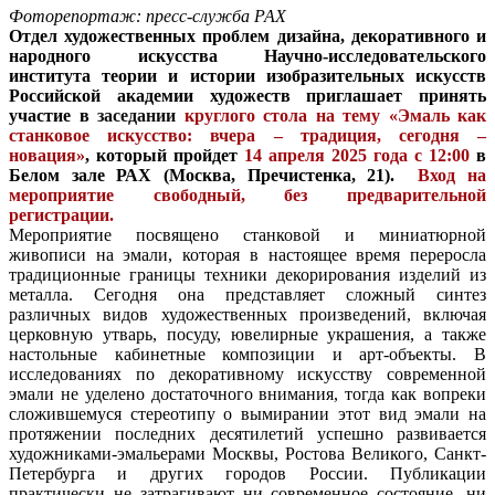
Фоторепортаж: пресс-служба РАХ
Отдел художественных проблем дизайна, декоративного и
народного искусства Научно-исследовательского
института теории и истории изобразительных искусств
Российской академии художеств приглашает принять
участие в
заседании
круглого стола на тему «Эмаль как
станковое искусство: вчера – традиция, сегодня –
новация»
, который пройдет
14 апреля 2025 года с 12:00
в
Белом зале РАХ (Москва, Пречистенка, 21).
Вход на
мероприятие свободный, без предварительной
регистрации.
Мероприятие посвящено станковой и миниатюрной
живописи на эмали, которая в настоящее время переросла
традиционные границы техники декорирования изделий из
металла. Сегодня она представляет сложный синтез
различных видов художественных произведений, включая
церковную утварь, посуду, ювелирные украшения, а также
настольные кабинетные композиции и арт-объекты. В
исследованиях по декоративному искусству современной
эмали не уделено достаточного внимания, тогда как вопреки
сложившемуся стереотипу о вымирании этот вид эмали на
протяжении последних десятилетий успешно развивается
художниками-эмальерами Москвы, Ростова Великого, Санкт-
Петербурга и других городов России. Публикации
практически не затрагивают ни современное состояние, ни