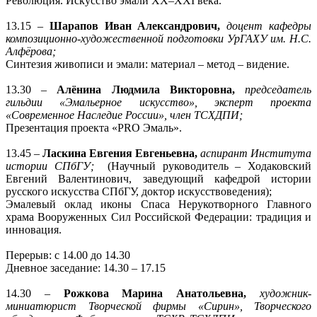
Революция. Искусство эмали XX–XXI века.
13.15 –
Шарапов Иван Александрович,
доцент кафедры
композиционно-художественной подготовки УрГАХУ им. Н.С.
Алфёрова;
Синтезия живописи и эмали: материал – метод – видение.
13.30 –
Алёнина Людмила Викторовна,
председатель
гильдии «Эмальерное искусство», эксперт проекта
«Современное Наследие России», член ТСХДПИ;
Презентация проекта «PRO Эмаль».
13.45 –
Ласкина Евгения Евгеньевна,
аспирант Института
истории СПбГУ;
(Научный руководитель – Ходаковский
Евгений Валентинович, заведующий кафедрой истории
русского искусства СПбГУ, доктор искусствоведения);
Эмалевый оклад иконы Спаса Нерукотворного Главного
храма Вооруженных Сил Российской Федерации: традиция и
инновация.
Перерыв: с 14.00 до 14.30
Дневное заседание: 14.30 – 17.15
14.30 –
Рожкова Марина Анатольевна,
художник-
миниатюрист Творческой фирмы «Сирин», Творческого