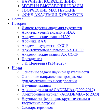
НАУЧНЫЕ ПОДРАЗДЕЛЕНИЯ
МУЗЕИ И ВЫСТАВОЧНЫЕ ЗАЛЫ
ТВОРЧЕСКИЕ МАСТЕРСКИЕ
ФОНД АКАДЕМИИ ХУДОЖЕСТВ
Состав
История
Императорская академия художеств
Архитектурный ансамбль ИАХ
Академические звания ИАХ
Хроника ИАХ
Академия художеств СССР
Архитектурный ансамбль АХ СССР
Академические звания АХ СССР
Президенты
З.К. Церетели (1934-2025)
Наука
Основные задачи научной деятельности
Основные направления программы
фундаментальных исследований
Научные издания
Архив журнала «ACADEMIA» (2009-2012)
Электронный журнал «ACADEMIA» (с 2020)
Научные конференции, круглые столы и
творческие встречи
Словарь терминов