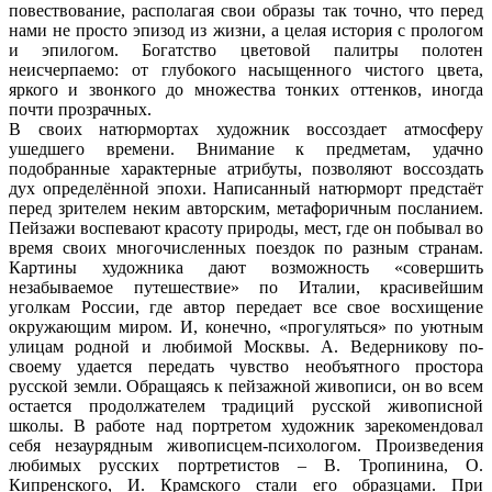
повествование, располагая свои образы так точно, что перед
нами не просто эпизод из жизни, а целая история с прологом
и эпилогом. Богатство цветовой палитры полотен
неисчерпаемо: от глубокого насыщенного чистого цвета,
яркого и звонкого до множества тонких оттенков, иногда
почти прозрачных.
В своих натюрмортах художник воссоздает атмосферу
ушедшего времени. Внимание к предметам, удачно
подобранные характерные атрибуты, позволяют воссоздать
дух определённой эпохи. Написанный натюрморт предстаёт
перед зрителем неким авторским, метафоричным посланием.
Пейзажи воспевают красоту природы, мест, где он побывал во
время своих многочисленных поездок по разным странам.
Картины художника дают возможность «совершить
незабываемое путешествие» по Италии, красивейшим
уголкам России, где автор передает все свое восхищение
окружающим миром. И, конечно, «прогуляться» по уютным
улицам родной и любимой Москвы. А. Ведерникову по-
своему удается передать чувство необъятного простора
русской земли. Обращаясь к пейзажной живописи, он во всем
остается продолжателем традиций русской живописной
школы. В работе над портретом художник зарекомендовал
себя незаурядным живописцем-психологом. Произведения
любимых русских портретистов – В. Тропинина, О.
Кипренского, И. Крамского стали его образцами. При