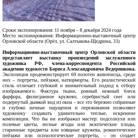
Сроки экспонирования: 11 ноября – 8 декабря 2024 года
Место экспонирования: Информационно-выставочный центр
Орловской области (Орёл, ул. Салтыкова-Щедрина, 33)
Информационно-выставочный центр Орловской области
представляет выставку произведений заслуженного
художника РФ, члена-корреспондента Российской
академии художеств Бориса Александровича Ведерникова.
Экспозиция продемонстрирует 69 полотен живописца, среди
них – портреты, пейзажи, натюрморты. Его реалистический
стиль отличает глубокий и внимательный подход к отбору
изображаемого. Фактура ткани, ровный нежный блеск
фарфора, филигранное кружево, серебристый снег или
подернутый дымкой вид из окна – все это бережно собранные
и глубоко личные ощущения и переживания позволяют
художнику создавать удивительно теплые, искренние
композиции. Что бы ни изображал мастер: подсолнухи или
полевые цветы, лесные ягоды или экзотические плоды,
старинные предметы или изящные кружева, романтические
пейзажи или психологические портреты, – он создает